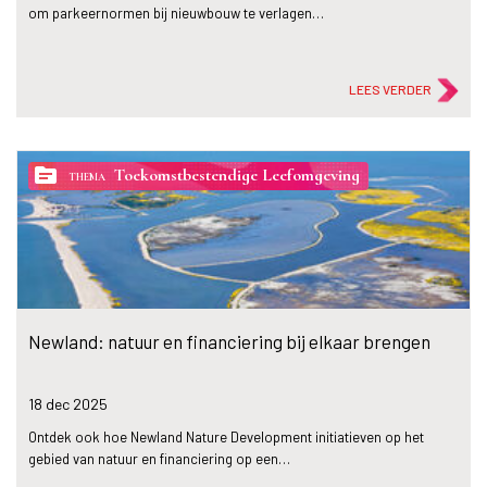
om parkeernormen bij nieuwbouw te verlagen…
LEES VERDER
topic
Toekomstbestendige Leefomgeving
THEMA
Newland: natuur en financiering bij elkaar brengen
18 dec
2025
Ontdek ook hoe Newland Nature Development initiatieven op het
gebied van natuur en financiering op een…