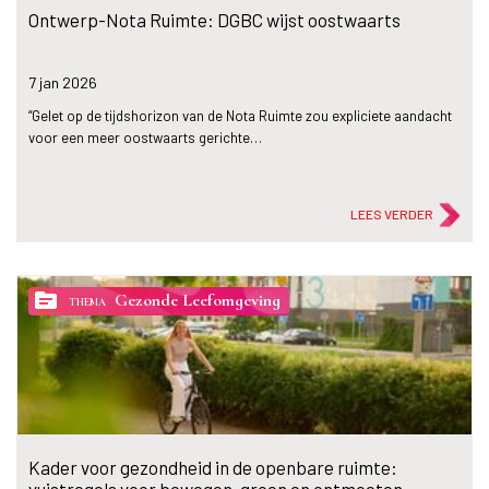
Ontwerp-Nota Ruimte: DGBC wijst oostwaarts
7 jan
2026
“Gelet op de tijdshorizon van de Nota Ruimte zou expliciete aandacht
voor een meer oostwaarts gerichte…
LEES VERDER
topic
Gezonde Leefomgeving
THEMA
Kader voor gezondheid in de openbare ruimte: