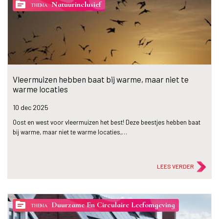
topic
Natuurinclusief
THEMA
Vleermuizen hebben baat bij warme, maar niet te
warme locaties
10 dec
2025
Oost en west voor vleermuizen het best! Deze beestjes hebben baat
bij warme, maar niet te warme locaties,…
LEES VERDER
topic
Duurzame En Circulaire Leefomgeving
THEMA