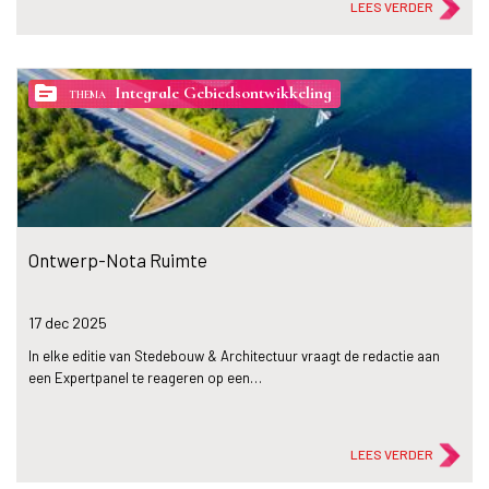
LEES VERDER
topic
Integrale Gebiedsontwikkeling
THEMA
Ontwerp-Nota Ruimte
17 dec
2025
In elke editie van Stedebouw & Architectuur vraagt de redactie aan
een Expertpanel te reageren op een…
LEES VERDER