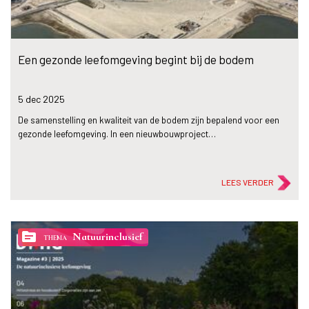
Een gezonde leefomgeving begint bij de bodem
5 dec
2025
De samenstelling en kwaliteit van de bodem zijn bepalend voor een
gezonde leefomgeving. In een nieuwbouwproject…
LEES VERDER
topic
Natuurinclusief
THEMA