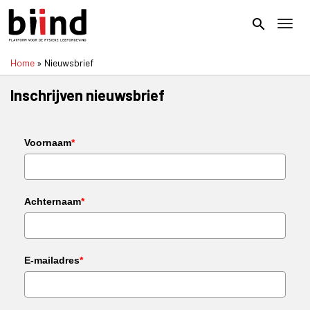
Overslaan
en
search
Toggl
naar
de
Home
Nieuwsbrief
inhoud
Kruimelpad
gaan
Inschrijven nieuwsbrief
Voornaam
*
Achternaam
*
E-mailadres
*