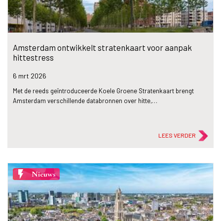
Amsterdam ontwikkelt stratenkaart voor aanpak
hittestress
6 mrt
2026
Met de reeds geïntroduceerde Koele Groene Stratenkaart brengt
Amsterdam verschillende databronnen over hitte,…
LEES VERDER
flash_on
Nieuws