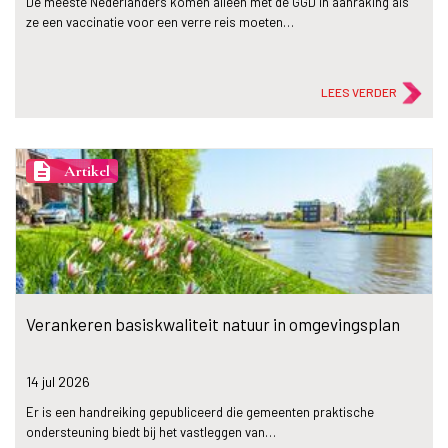
De meeste Nederlanders komen alleen met de GGD in aanraking als
ze een vaccinatie voor een verre reis moeten…
LEES VERDER
description
Artikel
Verankeren basiskwaliteit natuur in omgevingsplan
14 jul
2026
Er is een handreiking gepubliceerd die gemeenten praktische
ondersteuning biedt bij het vastleggen van…