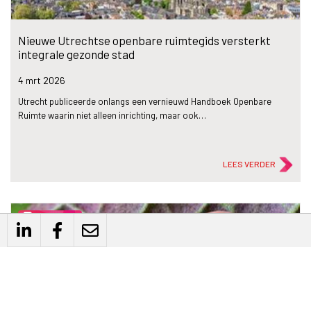
Nieuwe Utrechtse openbare ruimtegids versterkt
integrale gezonde stad
4 mrt
2026
Utrecht publiceerde onlangs een vernieuwd Handboek Openbare
Ruimte waarin niet alleen inrichting, maar ook…
LEES VERDER
description
Artikel