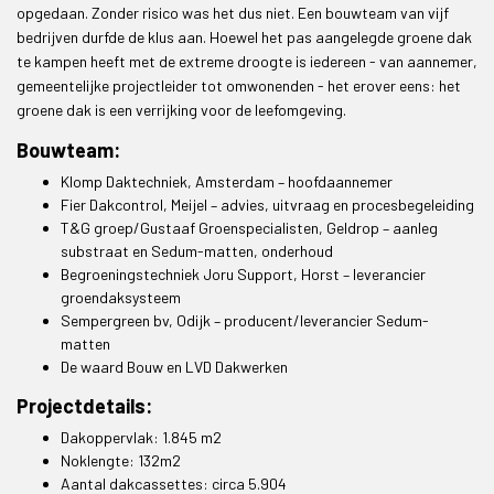
opgedaan. Zonder risico was het dus niet. Een bouwteam van vijf
bedrijven durfde de klus aan. Hoewel het pas aangelegde groene dak
te kampen heeft met de extreme droogte is iedereen - van aannemer,
gemeentelijke projectleider tot omwonenden - het erover eens: het
groene dak is een verrijking voor de leefomgeving.
Bouwteam:
Klomp Daktechniek, Amsterdam – hoofdaannemer
Fier Dakcontrol, Meijel – advies, uitvraag en procesbegeleiding
T&G groep/Gustaaf Groenspecialisten, Geldrop – aanleg
substraat en Sedum-matten, onderhoud
Begroeningstechniek Joru Support, Horst – leverancier
groendaksysteem
Sempergreen bv, Odijk – producent/leverancier Sedum-
matten
De waard Bouw en LVD Dakwerken
Projectdetails:
Dakoppervlak: 1.845 m2
Noklengte: 132m2
Aantal dakcassettes: circa 5.904