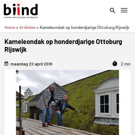
Overslaan
en
search
Toggl
naar
de
Home
Artikelen
Kameleondak op honderdjarige Ottoburg Rijswijk
inhoud
Kruimelpad
gaan
Kameleondak op honderdjarige Ottoburg
Rijswijk
timer
maandag 22 april 2019
2 min