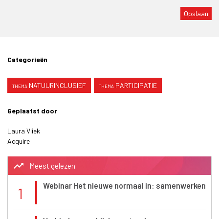
Categorieën
NATUURINCLUSIEF
PARTICIPATIE
Geplaatst door
Laura Vliek
Acquire
trending_up
Meest gelezen
Webinar Het nieuwe normaal in: samenwerken
1