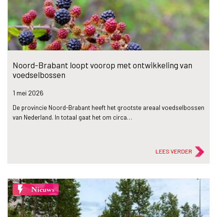
Noord-Brabant loopt voorop met ontwikkeling van
voedselbossen
1 mei
2026
De provincie Noord-Brabant heeft het grootste areaal voedselbossen
van Nederland. In totaal gaat het om circa…
LEES VERDER
flash_on
Nieuws