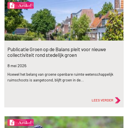
description
Artikel
Publicatie Groen op de Balans pleit voor nieuwe
collectiviteit rond stedelijk groen
8 mei
2026
Hoewel het belang van groene openbare ruimte wetenschappelijk
ruimschoots is aangetoond, blijft groen in de…
LEES VERDER
description
Artikel