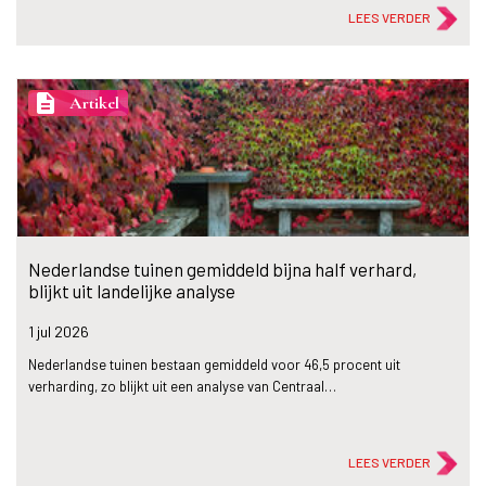
LEES VERDER
description
Artikel
Nederlandse tuinen gemiddeld bijna half verhard,
blijkt uit landelijke analyse
1 jul
2026
Nederlandse tuinen bestaan gemiddeld voor 46,5 procent uit
verharding, zo blijkt uit een analyse van Centraal…
LEES VERDER