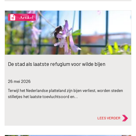
description
Artikel
De stad als laatste refugium voor wilde bijen
26 mei
2026
Terwijl het Nederlandse platteland zijn bijen verliest, worden steden
stilletjes het laatste toevluchtsoord en…
LEES VERDER