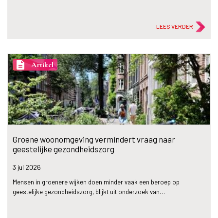
LEES VERDER
description
Artikel
Groene woonomgeving vermindert vraag naar
geestelijke gezondheidszorg
3 jul
2026
Mensen in groenere wijken doen minder vaak een beroep op
geestelijke gezondheidszorg, blijkt uit onderzoek van…