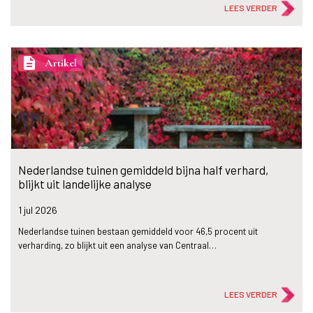
LEES VERDER
description
Artikel
Nederlandse tuinen gemiddeld bijna half verhard,
blijkt uit landelijke analyse
1 jul
2026
Nederlandse tuinen bestaan gemiddeld voor 46,5 procent uit
verharding, zo blijkt uit een analyse van Centraal…
LEES VERDER