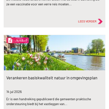
ze een vaccinatie voor een verre reis moeten…
LEES VERDER
description
Artikel
Verankeren basiskwaliteit natuur in omgevingsplan
14 jul
2026
Er is een handreiking gepubliceerd die gemeenten praktische
ondersteuning biedt bij het vastleggen van…