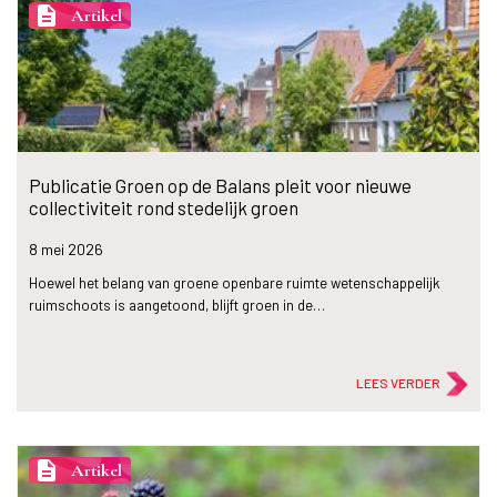
description
Artikel
Publicatie Groen op de Balans pleit voor nieuwe
collectiviteit rond stedelijk groen
8 mei
2026
Hoewel het belang van groene openbare ruimte wetenschappelijk
ruimschoots is aangetoond, blijft groen in de…
LEES VERDER
description
Artikel