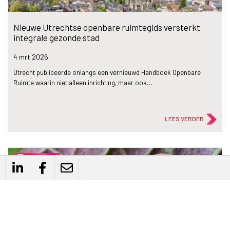
Nieuwe Utrechtse openbare ruimtegids versterkt
integrale gezonde stad
4 mrt
2026
Utrecht publiceerde onlangs een vernieuwd Handboek Openbare
Ruimte waarin niet alleen inrichting, maar ook…
LEES VERDER
description
Artikel