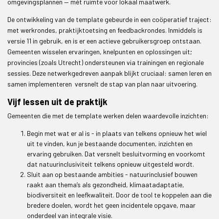
omgevingsplannen — mét ruimte voor lokaal maatwerk.
De ontwikkeling van de template gebeurde in een coöperatief traject:
met werkrondes, praktijktoetsing en feedbackrondes. Inmiddels is
versie 11 in gebruik, en is er een actieve gebruikersgroep ontstaan.
Gemeenten wisselen ervaringen, knelpunten en oplossingen uit;
provincies (zoals Utrecht) ondersteunen via trainingen en regionale
sessies. Deze netwerkgedreven aanpak blijkt cruciaal: samen leren en
samen implementeren versnelt de stap van plan naar uitvoering.
Vijf lessen uit de praktijk
Gemeenten die met de template werken delen waardevolle inzichten:
Begin met wat er al is - in plaats van telkens opnieuw het wiel
uit te vinden, kun je bestaande documenten, inzichten en
ervaring gebruiken. Dat versnelt besluitvorming en voorkomt
dat natuurinclusiviteit telkens opnieuw uitgesteld wordt.
Sluit aan op bestaande ambities - natuurinclusief bouwen
raakt aan thema’s als gezondheid, klimaatadaptatie,
biodiversiteit en leefkwaliteit. Door de tool te koppelen aan die
bredere doelen, wordt het geen incidentele opgave, maar
onderdeel van integrale visie.