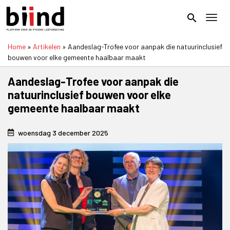
Overslaan
en
search
Toggl
naar
de
Home
Artikelen
Aandeslag-Trofee voor aanpak die natuurinclusief
inhoud
Kruimelpad
bouwen voor elke gemeente haalbaar maakt
gaan
Aandeslag-Trofee voor aanpak die
natuurinclusief bouwen voor elke
gemeente haalbaar maakt
woensdag 3 december 2025