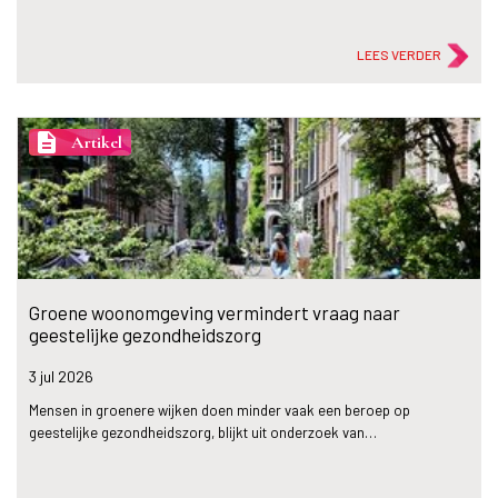
LEES VERDER
description
Artikel
Groene woonomgeving vermindert vraag naar
geestelijke gezondheidszorg
3 jul
2026
Mensen in groenere wijken doen minder vaak een beroep op
geestelijke gezondheidszorg, blijkt uit onderzoek van…