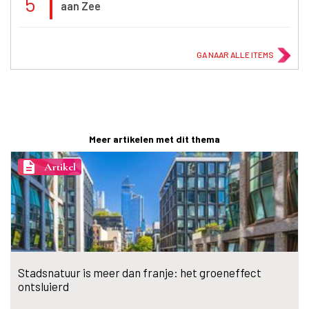
5
aan Zee
GA NAAR ALLE ITEMS
Meer artikelen met dit thema
description
Artikel
Stadsnatuur is meer dan franje: het groeneffect
ontsluierd