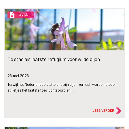
description
Artikel
De stad als laatste refugium voor wilde bijen
26 mei
2026
Terwijl het Nederlandse platteland zijn bijen verliest, worden steden
stilletjes het laatste toevluchtsoord en…
LEES VERDER