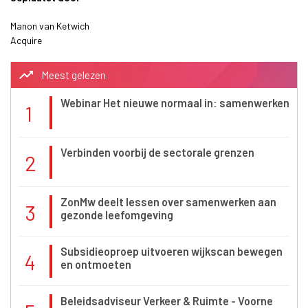
Manon van Ketwich
Acquire
trending_up
Meest gelezen
Webinar Het nieuwe normaal in: samenwerken
1
Verbinden voorbij de sectorale grenzen
2
ZonMw deelt lessen over samenwerken aan
3
gezonde leefomgeving
Subsidieoproep uitvoeren wijkscan bewegen
4
en ontmoeten
Beleidsadviseur Verkeer & Ruimte - Voorne