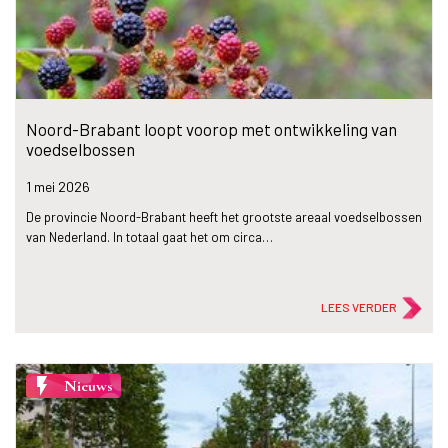
Noord-Brabant loopt voorop met ontwikkeling van
voedselbossen
1 mei
2026
De provincie Noord-Brabant heeft het grootste areaal voedselbossen
van Nederland. In totaal gaat het om circa…
LEES VERDER
flash_on
Nieuws