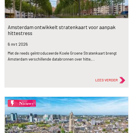
Amsterdam ontwikkelt stratenkaart voor aanpak
hittestress
6 mrt
2026
Met de reeds geïntroduceerde Koele Groene Stratenkaart brengt
Amsterdam verschillende databronnen over hitte,…
LEES VERDER
flash_on
Nieuws