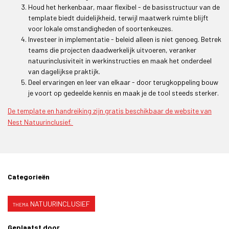
Houd het herkenbaar, maar flexibel - de basisstructuur van de
template biedt duidelijkheid, terwijl maatwerk ruimte blijft
voor lokale omstandigheden of soortenkeuzes.
Investeer in implementatie - beleid alleen is niet genoeg. Betrek
teams die projecten daadwerkelijk uitvoeren, veranker
natuurinclusiviteit in werkinstructies en maak het onderdeel
van dagelijkse praktijk.
Deel ervaringen en leer van elkaar - door terugkoppeling bouw
je voort op gedeelde kennis en maak je de tool steeds sterker.
De template en handreiking zijn gratis beschikbaar de website van
Nest Natuurinclusief.
Categorieën
NATUURINCLUSIEF
Geplaatst door