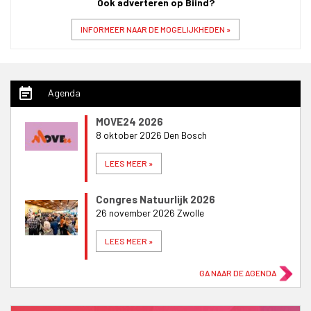
Ook adverteren op Biind?
INFORMEER NAAR DE MOGELIJKHEDEN »
event_note
Agenda
MOVE24 2026
8 oktober 2026 Den Bosch
LEES MEER »
Congres Natuurlijk 2026
26 november 2026 Zwolle
LEES MEER »
GA NAAR DE AGENDA