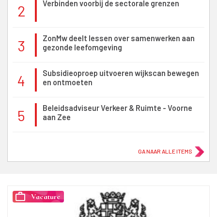
Verbinden voorbij de sectorale grenzen
2
ZonMw deelt lessen over samenwerken aan
3
gezonde leefomgeving
Subsidieoproep uitvoeren wijkscan bewegen
4
en ontmoeten
Beleidsadviseur Verkeer & Ruimte - Voorne
5
aan Zee
GA NAAR ALLE ITEMS
work_outline
Vacature