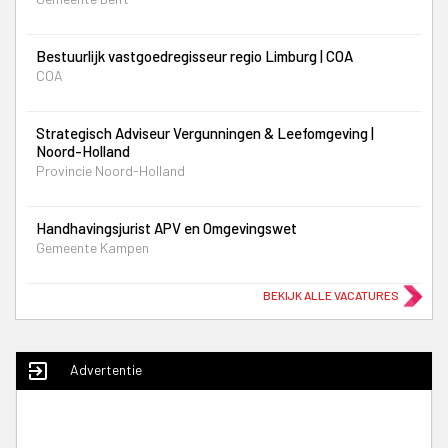
Bestuurlijk vastgoedregisseur regio Limburg | COA
COA
Strategisch Adviseur Vergunningen & Leefomgeving |
Noord-Holland
Provincie Noord-Holland
Handhavingsjurist APV en Omgevingswet
Gemeente Kampen
BEKIJK ALLE VACATURES
exit_to_app
Advertentie