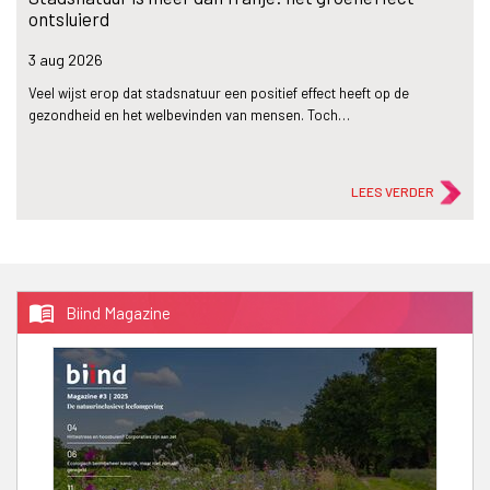
ontsluierd
3 aug
2026
Veel wijst erop dat stadsnatuur een positief effect heeft op de
gezondheid en het welbevinden van mensen. Toch…
LEES VERDER
menu_book
Biind Magazine