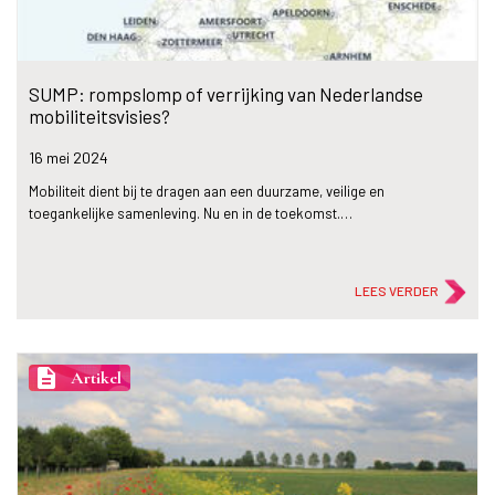
SUMP: rompslomp of verrijking van Nederlandse
mobiliteitsvisies?
16 mei
2024
Mobiliteit dient bij te dragen aan een duurzame, veilige en
toegankelijke samenleving. Nu en in de toekomst.…
LEES VERDER
description
Artikel