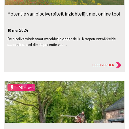
Potentie van biodiversiteit inzichtelijk met online tool
16 mei
2024
De biodiversiteit staat wereldwijd onder druk. Kragten ontwikkelde
een online tool die de potentie van…
LEES VERDER
flash_on
Nieuws