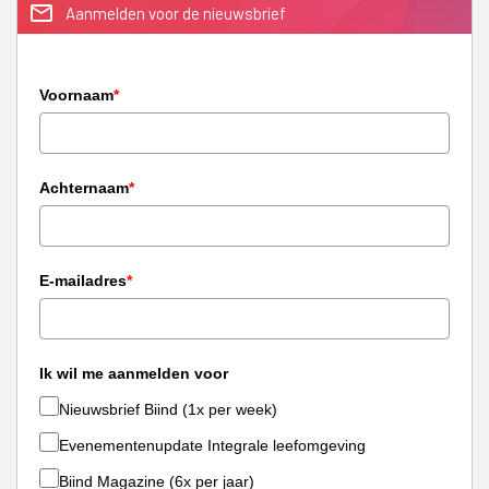
mail_outline
Aanmelden voor de nieuwsbrief
Voornaam
*
Achternaam
*
E-mailadres
*
Ik wil me aanmelden voor
Nieuwsbrief Biind (1x per week)
Evenementenupdate Integrale leefomgeving
Biind Magazine (6x per jaar)