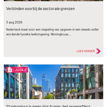
Verbinden voorbij de sectorale grenzen
3 aug
2026
Nederland staat voor een stapeling van opgaven in een steeds voller
wordende fysieke leefomgeving. Woningbouw,…
LEES VERDER
description
Artikel
Stadsnatuur is meer dan franje: het groeneffect