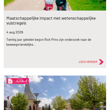
Maatschappelijke impact met wetenschappelijke
vuistregels
4 aug
2026
Twintig jaar geleden begon Rick Prins zijn onderzoek naar de
beweegvriendelijke…
LEES VERDER
description
Artikel