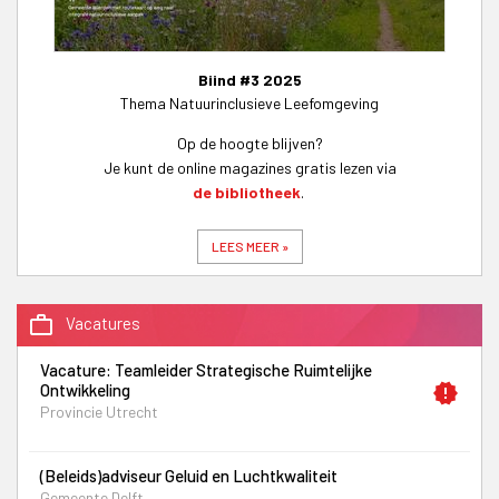
Biind #3 2025
Thema Natuurinclusieve Leefomgeving
Op de hoogte blijven?
Je kunt de online magazines gratis lezen via
de bibliotheek
.
LEES MEER »
work_outline
Vacatures
Vacature: Teamleider Strategische Ruimtelijke
Ontwikkeling
new_releases
Provincie Utrecht
(Beleids)adviseur Geluid en Luchtkwaliteit
Gemeente Delft