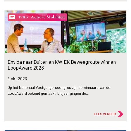
topic
Actieve Mobiliteit
THEMA
Envida naar Buiten en KWIEK Beweegroute winnen
LoopAward 2023
4 okt
2023
Op het Nationaal Voetgangerscongres zijn de winnaars van de
LoopAward bekend gemaakt. Dit jaar gingen de…
LEES VERDER