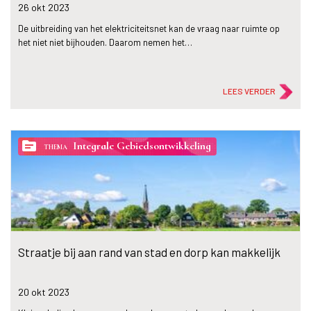
26 okt
2023
De uitbreiding van het elektriciteitsnet kan de vraag naar ruimte op
het niet niet bijhouden. Daarom nemen het…
LEES VERDER
topic
Integrale Gebiedsontwikkeling
THEMA
Straatje bij aan rand van stad en dorp kan makkelijk
20 okt
2023