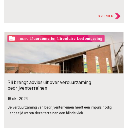
LEES VERDER
topic
Duurzame En Circulaire Leefomgeving
THEMA
Rli brengt advies uit over verduurzaming
bedrijventerreinen
18 okt
2023
De verduurzaming van bedrijventerreinen heeft een impuls nodig.
Lange tijd waren deze terreinen een blinde vlek…