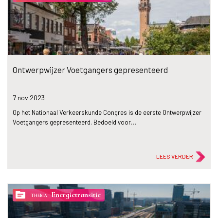
Ontwerpwijzer Voetgangers gepresenteerd
7 nov
2023
Op het Nationaal Verkeerskunde Congres is de eerste Ontwerpwijzer
Voetgangers gepresenteerd. Bedoeld voor…
LEES VERDER
topic
Energietransitie
THEMA