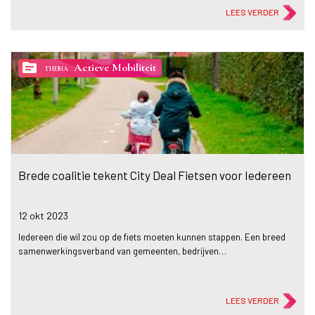
LEES VERDER
topic
Actieve Mobiliteit
THEMA
Brede coalitie tekent City Deal Fietsen voor Iedereen
12 okt
2023
Iedereen die wil zou op de fiets moeten kunnen stappen. Een breed
samenwerkingsverband van gemeenten, bedrijven…
LEES VERDER