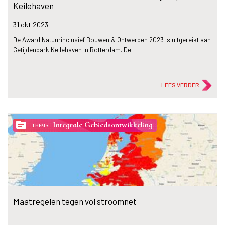
Keilehaven
31 okt
2023
De Award Natuurinclusief Bouwen & Ontwerpen 2023 is uitgereikt aan
Getijdenpark Keilehaven in Rotterdam. De…
LEES VERDER
topic
Integrale Gebiedsontwikkeling
THEMA
Maatregelen tegen vol stroomnet