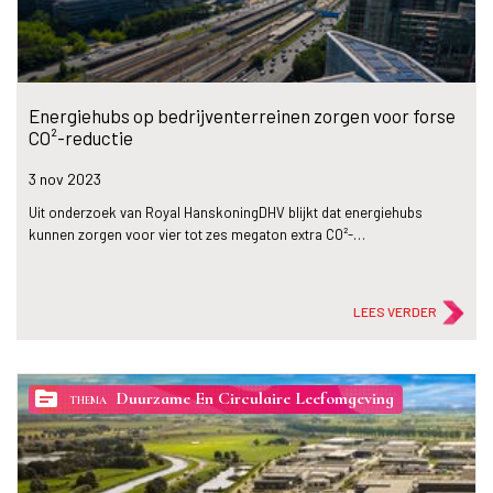
Energiehubs op bedrijventerreinen zorgen voor forse
CO²-reductie
3 nov
2023
Uit onderzoek van Royal HanskoningDHV blijkt dat energiehubs
kunnen zorgen voor vier tot zes megaton extra CO²-…
LEES VERDER
topic
Duurzame En Circulaire Leefomgeving
THEMA