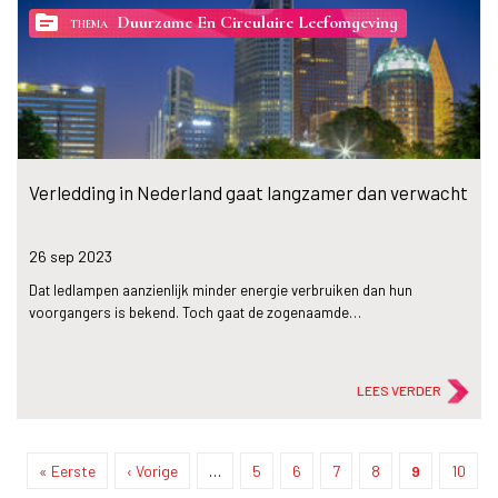
topic
Duurzame En Circulaire Leefomgeving
THEMA
Verledding in Nederland gaat langzamer dan verwacht
26 sep
2023
Dat ledlampen aanzienlijk minder energie verbruiken dan hun
voorgangers is bekend. Toch gaat de zogenaamde…
LEES VERDER
Eerste
« Eerste
Vorige
‹ Vorige
…
Page
5
Page
6
Page
7
Page
8
Huidige
9
Page
10
Paginering
pagina
pagina
pagina