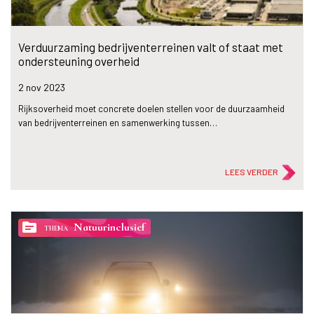
Verduurzaming bedrijventerreinen valt of staat met
ondersteuning overheid
2 nov
2023
Rijksoverheid moet concrete doelen stellen voor de duurzaamheid
van bedrijventerreinen en samenwerking tussen…
LEES VERDER
topic
Natuurinclusief
THEMA