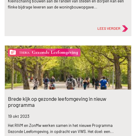
Kleinschaling bouwen aan de randen van steden en dorpen kan een
flinke bijdrage leveren aan de woningbouwopgave…
LEES VERDER
topic
Gezonde Leefomgeving
THEMA
Brede kijk op gezonde leefomgeving in nieuw
programma
19 okt
2023
Het RIVM en ZonMw werken samen in het nieuwe Programma
Gezonde Leefomgeving, in opdracht van VWS. Het doel: een…