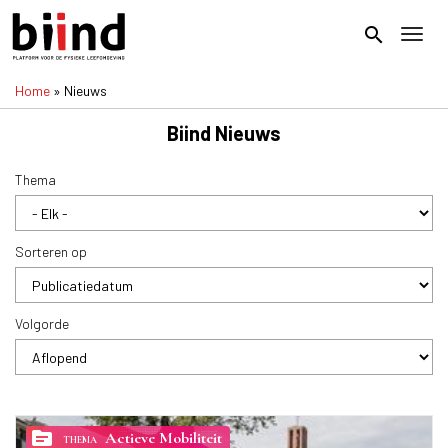
Overslaan
en
search
Toggl
naar
de
Home
Nieuws
inhoud
Kruimelpad
gaan
Biind Nieuws
Thema
Sorteren op
Volgorde
topic
Actieve Mobiliteit
THEMA