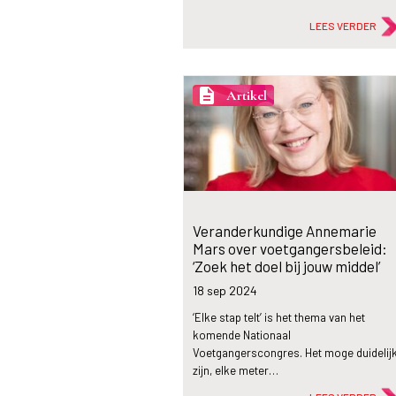
LEES VERDER
description
Artikel
Veranderkundige Annemarie
Mars over voetgangersbeleid:
‘Zoek het doel bij jouw middel’
18 sep
2024
‘Elke stap telt’ is het thema van het
komende Nationaal
Voetgangerscongres. Het moge duidelij
zijn, elke meter…