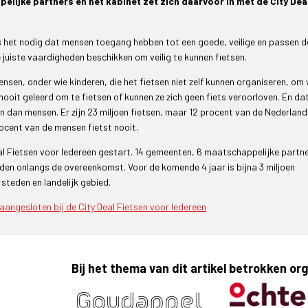
lijke partners en het kabinet zet zich daarvoor in met de City Dea
is het nodig dat mensen toegang hebben tot een goede, veilige en passen d
juiste vaardigheden beschikken om veilig te kunnen fietsen.
ensen, onder wie kinderen, die het fietsen niet zelf kunnen organiseren, om
oit geleerd om te fietsen of kunnen ze zich geen fiets veroorloven. En da
ijn dan mensen. Er zijn 23 miljoen fietsen, maar 12 procent van de Nederlan
rocent van de mensen fietst nooit.
eal Fietsen voor Iedereen gestart. 14 gemeenten, 6 maatschappelijke partne
nden onlangs de overeenkomst. Voor de komende 4 jaar is bijna 3 miljoen
 steden en landelijk gebied.
 aangesloten bij de City Deal Fietsen voor Iedereen
Bij het thema van dit artikel betrokken or