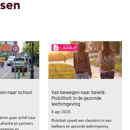
description
Artikel
tsen naar school
Van bewegen naar beleid:
Mobiliteit in de gezonde
leefomgeving
9 apr
2025
eren gaan actief naar
Mobiliteit speelt een sleutelrol in een
lliantie en partners
leefbare en gezonde leefomgeving.
emeenten en…