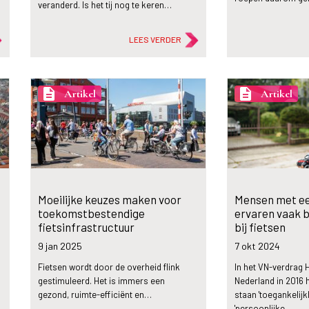
…
veranderd. Is het tij nog te keren…
LEES VERDER
description
description
Artikel
Artikel
Moeilijke keuzes maken voor
Mensen met ee
toekomstbestendige
ervaren vaak 
fietsinfrastructuur
bij fietsen
9 jan
2025
7 okt
2024
Fietsen wordt door de overheid flink
In het VN-verdrag 
gestimuleerd. Het is immers een
Nederland in 2016 
gezond, ruimte-efficiënt en…
staan 'toegankelijk
'persoonlijke…