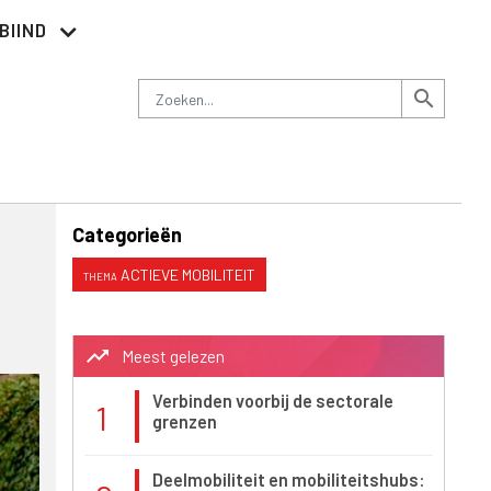
BIIND
Nieuwsbrief
Adverteren
Contact
Zoeken
search
Categorieën
ACTIEVE MOBILITEIT
trending_up
Meest gelezen
Verbinden voorbij de sectorale
1
grenzen
Deelmobiliteit en mobiliteitshubs: