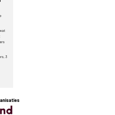
l
e
 wat
t
ders
rs, 3
ganisaties