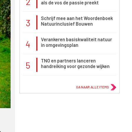
2
als de vos de passie preekt
Schrijf mee aan het Woordenboek
3
Natuurinclusief Bouwen
Verankeren basiskwaliteit natuur
4
in omgevingsplan
TNO en partners lanceren
5
handreiking voor gezonde wijken
GA NAAR ALLE ITEMS