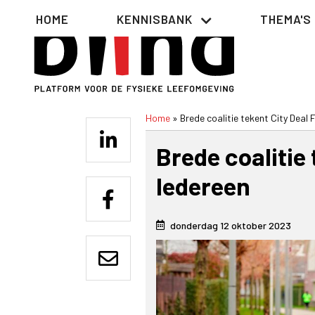
Overslaan
Hoofdnavigatie
HOME
KENNISBANK
THEMA'S
en
naar
de
inhoud
gaan
Home
Brede coalitie tekent City Deal 
Kruimelpad
Brede coalitie 
Iedereen
donderdag 12 oktober 2023