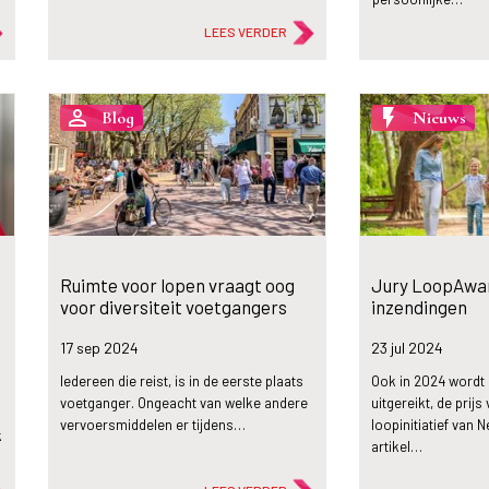
LEES VERDER
person_outline
flash_on
Blog
Nieuws
Ruimte voor lopen vraagt oog
Jury LoopAward
voor diversiteit voetgangers
inzendingen
17 sep
2024
23 jul
2024
Iedereen die reist, is in de eerste plaats
Ook in 2024 wordt
voetganger. Ongeacht van welke andere
uitgereikt, de prijs
vervoersmiddelen er tijdens…
loopinitiatief van N
k
artikel…