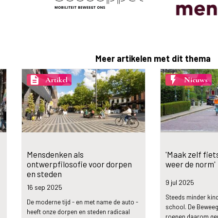
Meer artikelen met dit thema
description
flash_on
Artikel
Nieuws
Mensdenken als
'Maak zelf fie
ontwerpfilosofie voor dorpen
weer de norm'
en steden
9 jul
2025
16 sep
2025
Steeds minder kind
De moderne tijd - en met name de auto -
school. De Beweega
heeft onze dorpen en steden radicaal
roepen daarom g