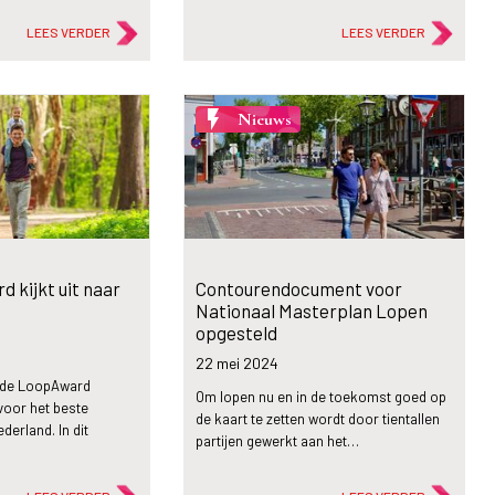
LEES VERDER
LEES VERDER
flash_on
Nieuws
 kijkt uit naar
Contourendocument voor
Nationaal Masterplan Lopen
opgesteld
22 mei
2024
 de LoopAward
Om lopen nu en in de toekomst goed op
 voor het beste
de kaart te zetten wordt door tientallen
ederland. In dit
partijen gewerkt aan het…