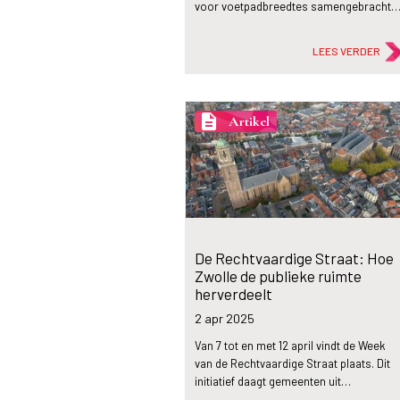
voor voetpadbreedtes samengebracht
LEES VERDER
description
Artikel
De Rechtvaardige Straat: Hoe
Zwolle de publieke ruimte
herverdeelt
2 apr
2025
Van 7 tot en met 12 april vindt de Week
van de Rechtvaardige Straat plaats. Dit
initiatief daagt gemeenten uit…