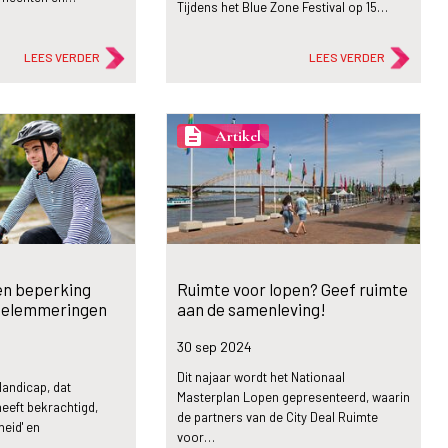
Tijdens het Blue Zone Festival op 15…
LEES VERDER
LEES VERDER
description
Artikel
n beperking
Ruimte voor lopen? Geef ruimte
belemmeringen
aan de samenleving!
30 sep
2024
Dit najaar wordt het Nationaal
Handicap, dat
Masterplan Lopen gepresenteerd, waarin
heeft bekrachtigd,
de partners van de City Deal Ruimte
heid' en
voor…