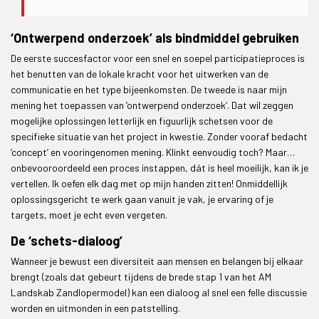
‘Ontwerpend onderzoek’ als bindmiddel gebruiken
De eerste succesfactor voor een snel en soepel participatieproces is
het benutten van de lokale kracht voor het uitwerken van de
communicatie en het type bijeenkomsten. De tweede is naar mijn
mening het toepassen van ‘ontwerpend onderzoek‘. Dat wil zeggen
mogelijke oplossingen letterlijk en figuurlijk schetsen voor de
specifieke situatie van het project in kwestie. Zonder vooraf bedacht
‘concept’ en vooringenomen mening. Klinkt eenvoudig toch? Maar…
onbevooroordeeld een proces instappen, dát is heel moeilijk, kan ik je
vertellen. Ik oefen elk dag met op mijn handen zitten! Onmiddellijk
oplossingsgericht te werk gaan vanuit je vak, je ervaring of je
targets, moet je echt even vergeten.
De ‘schets-dialoog’
Wanneer je bewust een diversiteit aan mensen en belangen bij elkaar
brengt (zoals dat gebeurt tijdens de brede stap 1 van het AM
Landskab Zandlopermodel) kan een dialoog al snel een felle discussie
worden en uitmonden in een patstelling.