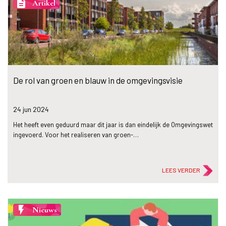
description
Artikel
De rol van groen en blauw in de omgevingsvisie
24 jun
2024
Het heeft even geduurd maar dit jaar is dan eindelijk de Omgevingswet
ingevoerd. Voor het realiseren van groen-…
LEES VERDER
flash_on
Nieuws