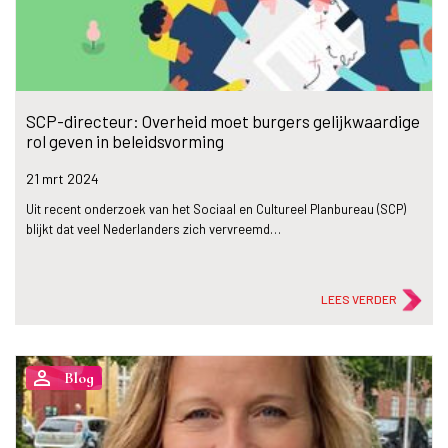
SCP-directeur: Overheid moet burgers gelijkwaardige
rol geven in beleidsvorming
21 mrt
2024
Uit recent onderzoek van het Sociaal en Cultureel Planbureau (SCP)
blijkt dat veel Nederlanders zich vervreemd…
LEES VERDER
person_outline
Blog