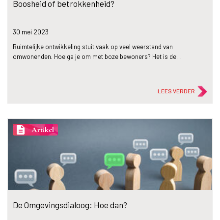
Boosheid of betrokkenheid?
30 mei
2023
Ruimtelijke ontwikkeling stuit vaak op veel weerstand van
omwonenden. Hoe ga je om met boze bewoners? Het is de…
LEES VERDER
description
Artikel
De Omgevingsdialoog: Hoe dan?