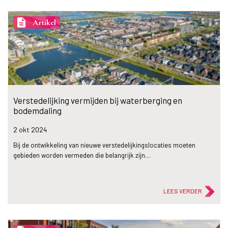
description
Artikel
Verstedelijking vermijden bij waterberging en
bodemdaling
2 okt
2024
Bij de ontwikkeling van nieuwe verstedelijkingslocaties moeten
gebieden worden vermeden die belangrijk zijn…
LEES VERDER