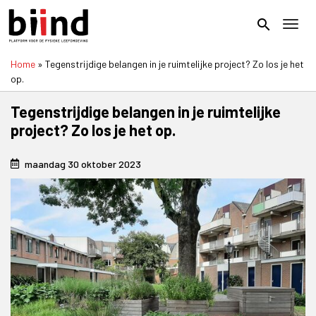
Overslaan
en
search
Toggl
naar
de
Home
Tegenstrijdige belangen in je ruimtelijke project? Zo los je het
inhoud
Kruimelpad
op.
gaan
Tegenstrijdige belangen in je ruimtelijke
project? Zo los je het op.
maandag 30 oktober 2023