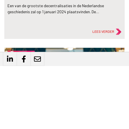
Een van de grootste decentralisaties in de Nederlandse
geschiedenis zal op 1 januari 2024 plaatsvinden. De…
LEES VERDER
flash_on
Nieuws
Toekomstbestendige leefomgeving kan niet zonder
betrokken burger
29 mrt
2023
Allen met de inbreng van burgers en de steun voor beleid kunnen de