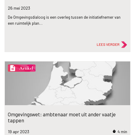
26 mei
2023
De Omgevingsdialoog is een overleg tussen de initiatiefnemer van
een ruimtelijk plan…
LEES VERDER
description
Artikel
Omgevingswet: ambtenaar moet uit ander vaatje
tappen
19 apr
2023
4 min
timer