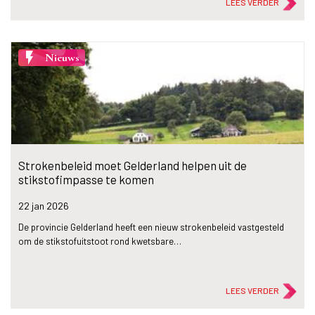
LEES VERDER
flash_on
Nieuws
Strokenbeleid moet Gelderland helpen uit de
stikstofimpasse te komen
22 jan
2026
De provincie Gelderland heeft een nieuw strokenbeleid vastgesteld
om de stikstofuitstoot rond kwetsbare…
LEES VERDER