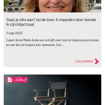
‘Gaat je niks aan!’ zei de boer. 5 maanden later leende
ik zijn biljartzaal
11 sep
2023
Expert Anne-Mette Andersen schrijft over hoe tot dialoog kunt komen
en wat dat vervolgens kan opleveren. Een…
LEES VERDER
description
Artikel