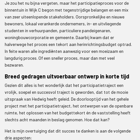
Je zou het nu bijna vergeten, maar het participatieproces voor de
binnentuin in Wijk C begon met tegenstrijdige belangen en een mix
van zeer uiteenlopende stakeholders. Oorspronkelijke en nieuwe
bewoners, lokaal verankerde ondernemers, in- en uitvliegende
studenten in verhuurpanden, particuliere pandeigenaren,
woningbouwcorporatie en gemeente. Daarbij kwam dat er
halverwege het proces een tekort aan herinrichtingsbudget optrad.
In feite waren alle ingrediënten aanwezig voor een moeizaam en
langdurig proces. Of een sneller proces, maar dan met veel
bezwaren.
Breed gedragen uitvoerbaar ontwerp in korte tijd
Gezien dit alles is het wonderlijk dat het participatietraject een
vrolijk, soepel en succesvol traject is geworden, dat tot de mooie
uitspraak van Hedwig heeft geleid. De doorlooptijd van het gehele
project met het participatietraject, het ontwerpen van de openbare
ruimte, het oplossen van het budgettekort én de vaststelling heeft
slechts acht maanden in beslag genomen. Hoe dat kan?
Het is mijn overtuiging dat dit succes te danken is aan de volgende
drie aspecten: