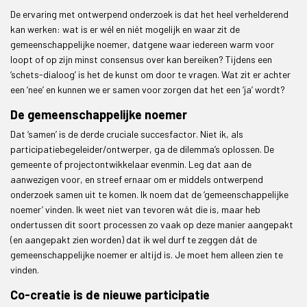
De ervaring met ontwerpend onderzoek is dat het heel verhelderend
kan werken: wat is er wél en niét mogelijk en waar zit de
gemeenschappelijke noemer, datgene waar iedereen warm voor
loopt of op zijn minst consensus over kan bereiken? Tijdens een
‘schets-dialoog’ is het de kunst om door te vragen. Wat zit er achter
een ‘nee’ en kunnen we er samen voor zorgen dat het een ‘ja’ wordt?
De gemeenschappelijke noemer
Dat ‘samen’ is de derde cruciale succesfactor. Niet ik, als
participatiebegeleider/ontwerper, ga de dilemma’s oplossen. De
gemeente of projectontwikkelaar evenmin. Leg dat aan de
aanwezigen voor, en streef ernaar om er middels ontwerpend
onderzoek samen uit te komen. Ik noem dat de ‘gemeenschappelijke
noemer’ vinden. Ik weet niet van tevoren wát die is, maar heb
ondertussen dit soort processen zo vaak op deze manier aangepakt
(en aangepakt zien worden) dat ik wel durf te zeggen dát de
gemeenschappelijke noemer er altijd is. Je moet hem alleen zien te
vinden.
Co-creatie is de nieuwe participatie