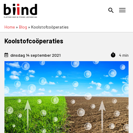
Overslaan
en
search
Toggl
naar
de
Home
Blog
Koolstofcoöperaties
inhoud
Kruimelpad
gaan
Koolstofcoöperaties
timer
dinsdag 14 september 2021
4 min