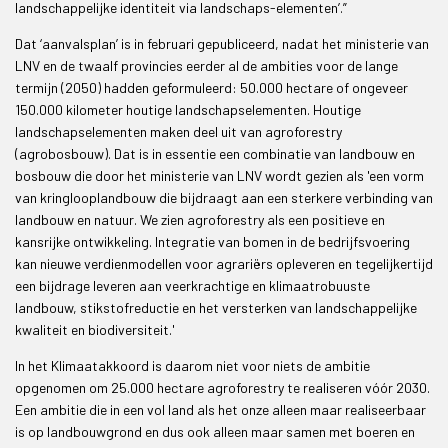
landschappelijke identiteit via landschaps-elementen’.”
Dat ‘aanvalsplan’ is in februari gepubliceerd, nadat het ministerie van
LNV en de twaalf provincies eerder al de ambities voor de lange
termijn (2050) hadden geformuleerd: 50.000 hectare of ongeveer
150.000 kilometer houtige landschapselementen. Houtige
landschapselementen maken deel uit van agroforestry
(agrobosbouw). Dat is in essentie een combinatie van landbouw en
bosbouw die door het ministerie van LNV wordt gezien als 'een vorm
van kringlooplandbouw die bijdraagt aan een sterkere verbinding van
landbouw en natuur. We zien agroforestry als een positieve en
kansrijke ontwikkeling. Integratie van bomen in de bedrijfsvoering
kan nieuwe verdienmodellen voor agrariërs opleveren en tegelijkertijd
een bijdrage leveren aan veerkrachtige en klimaatrobuuste
landbouw, stikstofreductie en het versterken van landschappelijke
kwaliteit en biodiversiteit.'
In het Klimaatakkoord is daarom niet voor niets de ambitie
opgenomen om 25.000 hectare agroforestry te realiseren vóór 2030.
Een ambitie die in een vol land als het onze alleen maar realiseerbaar
is op landbouwgrond en dus ook alleen maar samen met boeren en