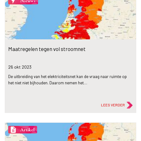
flash_on
Nieuws
Maatregelen tegen vol stroomnet
26 okt
2023
De uitbreiding van het elektriciteitsnet kan de vraag naar ruimte op
het niet niet bijhouden. Daarom nemen het…
LEES VERDER
description
Artikel