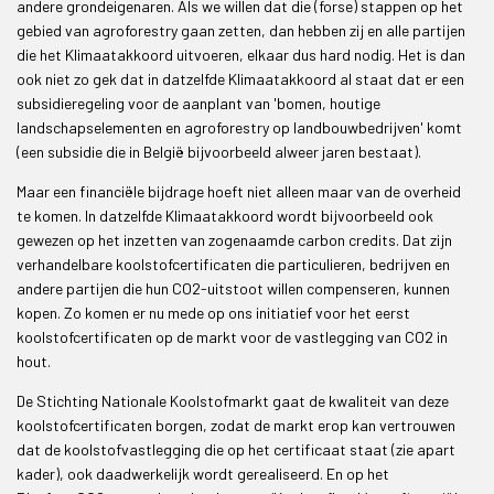
andere grondeigenaren. Als we willen dat die (forse) stappen op het
gebied van agroforestry gaan zetten, dan hebben zij en alle partijen
die het Klimaatakkoord uitvoeren, elkaar dus hard nodig. Het is dan
ook niet zo gek dat in datzelfde Klimaatakkoord al staat dat er een
subsidieregeling voor de aanplant van 'bomen, houtige
landschapselementen en agroforestry op landbouwbedrijven' komt
(een subsidie die in België bijvoorbeeld alweer jaren bestaat).
Maar een financiële bijdrage hoeft niet alleen maar van de overheid
te komen. In datzelfde Klimaatakkoord wordt bijvoorbeeld ook
gewezen op het inzetten van zogenaamde carbon credits. Dat zijn
verhandelbare koolstofcertificaten die particulieren, bedrijven en
andere partijen die hun CO2-uitstoot willen compenseren, kunnen
kopen. Zo komen er nu mede op ons initiatief voor het eerst
koolstofcertificaten op de markt voor de vastlegging van CO2 in
hout.
De Stichting Nationale Koolstofmarkt gaat de kwaliteit van deze
koolstofcertificaten borgen, zodat de markt erop kan vertrouwen
dat de koolstofvastlegging die op het certificaat staat (zie apart
kader), ook daadwerkelijk wordt gerealiseerd. En op het