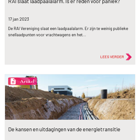
RAI slaat laadpaalalarm. Is er reden voor paniek?
17 jan
2023
De RAI Vereniging slaat een laadpaalalarm. Er zijn te weinig publieke
snellaadpunten voor vrachtwagens en het…
LEES VERDER
description
Artikel
De kansen en uitdagingen van de energietransitie