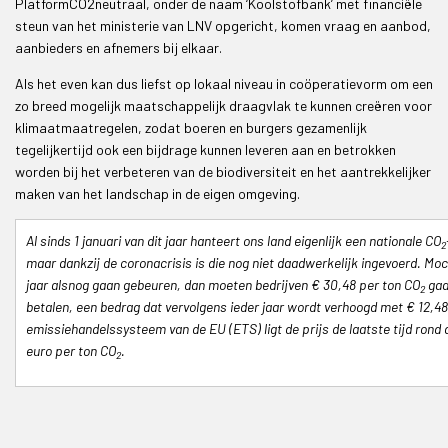
PlatformCO2neutraal, onder de naam ‘Koolstofbank’ met financiële
steun van het ministerie van LNV opgericht, komen vraag en aanbod,
aanbieders en afnemers bij elkaar.
Als het even kan dus liefst op lokaal niveau in coöperatievorm om een
zo breed mogelijk maatschappelijk draagvlak te kunnen creëren voor
klimaatmaatregelen, zodat boeren en burgers gezamenlijk
tegelijkertijd ook een bijdrage kunnen leveren aan en betrokken
worden bij het verbeteren van de biodiversiteit en het aantrekkelijker
maken van het landschap in de eigen omgeving.
Al sinds 1 januari van dit jaar hanteert ons land eigenlijk een nationale CO
2
maar dankzij de coronacrisis is die nog niet daadwerkelijk ingevoerd. Moc
jaar alsnog gaan gebeuren, dan moeten bedrijven € 30,48 per ton CO
ga
2
betalen, een bedrag dat vervolgens ieder jaar wordt verhoogd met € 12,48.
emissiehandelssysteem van de EU (ETS) ligt de prijs de laatste tijd rond 
euro per ton CO
.
2