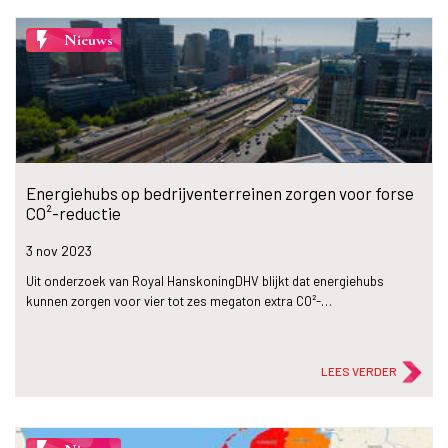
flash_on
Nieuws
Energiehubs op bedrijventerreinen zorgen voor forse
CO²-reductie
3 nov
2023
Uit onderzoek van Royal HanskoningDHV blijkt dat energiehubs
kunnen zorgen voor vier tot zes megaton extra CO²-…
LEES VERDER