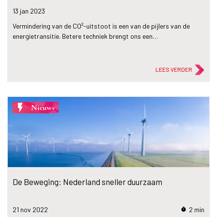
13 jan
2023
Vermindering van de CO²-uitstoot is een van de pijlers van de
energietransitie. Betere techniek brengt ons een…
LEES VERDER
flash_on
Nieuws
De Beweging: Nederland sneller duurzaam
21 nov
2022
2 min
timer