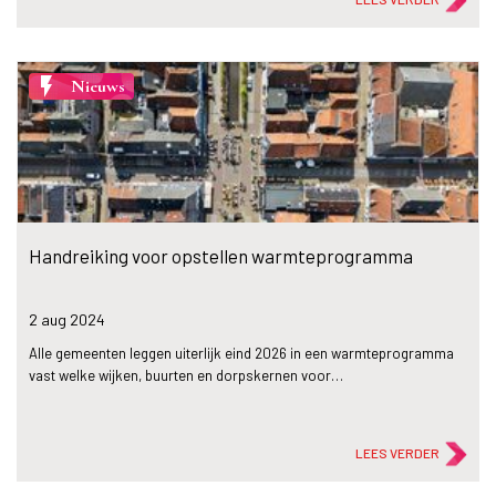
flash_on
Nieuws
Handreiking voor opstellen warmteprogramma
2 aug
2024
Alle gemeenten leggen uiterlijk eind 2026 in een warmteprogramma
vast welke wijken, buurten en dorpskernen voor…
LEES VERDER