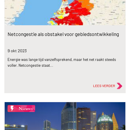
Netcongestie als obstakel voor gebiedsontwikkeling
9 okt
2023
Energie was lange tijd vanzelfsprekend, maar het net raakt steeds
voller. Netcongestie staat…
LEES VERDER
flash_on
Nieuws