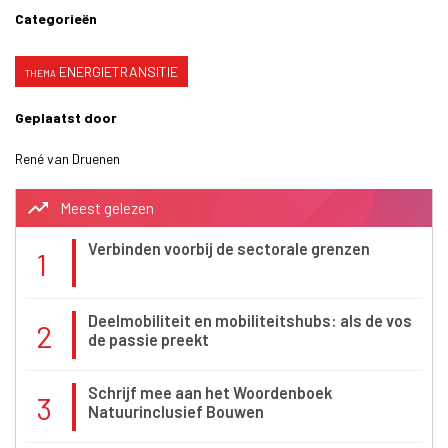
Categorieën
ENERGIETRANSITIE
Geplaatst door
René van Druenen
trending_up
Meest gelezen
Verbinden voorbij de sectorale grenzen
1
Deelmobiliteit en mobiliteitshubs: als de vos
2
de passie preekt
Schrijf mee aan het Woordenboek
3
Natuurinclusief Bouwen