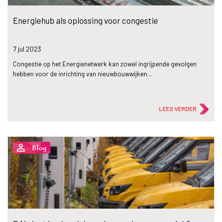
Energiehub als oplossing voor congestie
7 jul
2023
Congestie op het Energienetwerk kan zowel ingrijpende gevolgen
hebben voor de inrichting van nieuwbouwwijken…
LEES VERDER
person_outline
Blog