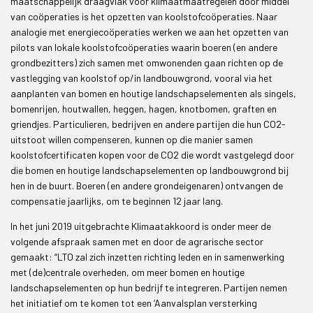
maatschappelijk draagvlak voor klimaatmaatregelen door middel
van coöperaties is het opzetten van koolstofcoöperaties. Naar
analogie met energiecoöperaties werken we aan het opzetten van
pilots van lokale koolstofcoöperaties waarin boeren (en andere
grondbezitters) zich samen met omwonenden gaan richten op de
vastlegging van koolstof op/in landbouwgrond, vooral via het
aanplanten van bomen en houtige landschapselementen als singels,
bomenrijen, houtwallen, heggen, hagen, knotbomen, graften en
griendjes. Particulieren, bedrijven en andere partijen die hun CO2-
uitstoot willen compenseren, kunnen op die manier samen
koolstofcertificaten kopen voor de CO2 die wordt vastgelegd door
die bomen en houtige landschapselementen op landbouwgrond bij
hen in de buurt. Boeren (en andere grondeigenaren) ontvangen de
compensatie jaarlijks, om te beginnen 12 jaar lang.
In het juni 2019 uitgebrachte Klimaatakkoord is onder meer de
volgende afspraak samen met en door de agrarische sector
gemaakt: “LTO zal zich inzetten richting leden en in samenwerking
met (de)centrale overheden, om meer bomen en houtige
landschapselementen op hun bedrijf te integreren. Partijen nemen
het initiatief om te komen tot een ‘Aanvalsplan versterking