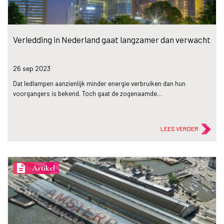
Verledding in Nederland gaat langzamer dan verwacht
26 sep
2023
Dat ledlampen aanzienlijk minder energie verbruiken dan hun
voorgangers is bekend. Toch gaat de zogenaamde…
LEES VERDER
description
Artikel