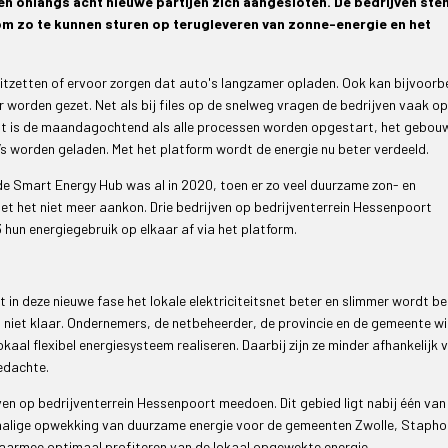
n onlangs acht nieuwe partijen zich aangesloten. De bedrijven st
om zo te kunnen sturen op terugleveren van zonne-energie en het
itzetten of ervoor zorgen dat auto's langzamer opladen. Ook kan bijvoorb
 worden gezet. Net als bij files op de snelweg vragen de bedrijven vaak op
Dit is de maandagochtend als alle processen worden opgestart, het gebou
 worden geladen. Met het platform wordt de energie nu beter verdeeld.
de Smart Energy Hub was al in 2020, toen er zo veel duurzame zon- en
t het niet meer aankon. Drie bedrijven op bedrijventerrein Hessenpoort
un energiegebruik op elkaar af via het platform.
in deze nieuwe fase het lokale elektriciteitsnet beter en slimmer wordt be
 niet klaar. Ondernemers, de netbeheerder, de provincie en de gemeente wi
okaal flexibel energiesysteem realiseren. Daarbij zijn ze minder afhankelijk 
gedachte.
ijven op bedrijventerrein Hessenpoort meedoen. Dit gebied ligt nabij één van
halige opwekking van duurzame energie voor de gemeenten Zwolle, Stapho
aarmee optimaal profiteren van de lokaal opgewekte energie.