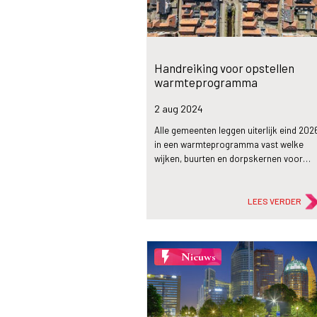
Handreiking voor opstellen
warmteprogramma
2 aug
2024
Alle gemeenten leggen uiterlijk eind 202
in een warmteprogramma vast welke
wijken, buurten en dorpskernen voor…
LEES VERDER
flash_on
Nieuws