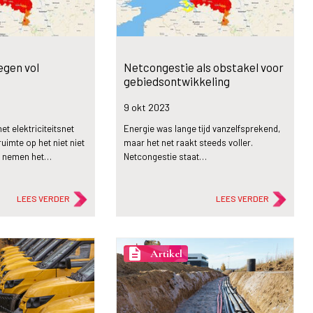
egen vol
Netcongestie als obstakel voor
gebiedsontwikkeling
9 okt
2023
et elektriciteitsnet
Energie was lange tijd vanzelfsprekend,
uimte op het niet niet
maar het net raakt steeds voller.
m nemen het…
Netcongestie staat…
LEES VERDER
LEES VERDER
description
Artikel