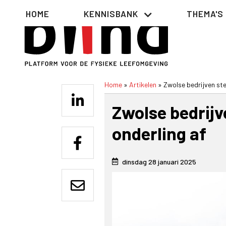
Overslaan
Hoofdnavigatie
HOME
KENNISBANK
THEMA'S
en
naar
de
inhoud
gaan
Home
Artikelen
Zwolse bedrijven st
Kruimelpad
Zwolse bedrij
onderling af
dinsdag 28 januari 2025