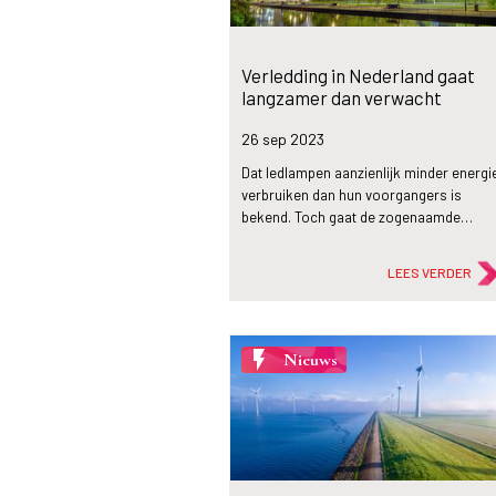
Verledding in Nederland gaat
langzamer dan verwacht
26 sep
2023
Dat ledlampen aanzienlijk minder energi
verbruiken dan hun voorgangers is
bekend. Toch gaat de zogenaamde…
LEES VERDER
flash_on
Nieuws