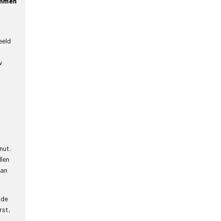
emmen
eeld
w
nut.
llen
van
 de
rst,