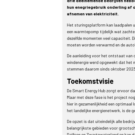
drie deelnemende bedrijven hebbe
hun enegriegebruik onderling af 
afnemen van elektriciteit.
Het sturingsplatform kan laadpalen u
een warmtepomp tijdelijk wat zachter
dezelfde momenten veel capaciteit. 
moeten worden verwarmd en de auto’s
De aanleiding voor het ontstaat van 
windenergie werd opgewekt dat het ne
stemmen daarom sinds oktober 2023 h
Toekomstvisie
De Smart Energy Hub zorgt ervoor dat 
Maar met deze fase is het project nog
hier in gezamenlijkheid een optimaal l
het landelijke energienetwerk, is de 
De opzet is dat uiteindelijk alle bedr
belangrijkste gebieden voor grootsc
Dalfsen en Zwartewaterland en kan d