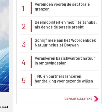
Verbinden voorbij de sectorale
1
grenzen
Deelmobiliteit en mobiliteitshubs:
2
als de vos de passie preekt
Schrijf mee aan het Woordenboek
3
Natuurinclusief Bouwen
Verankeren basiskwaliteit natuur
4
in omgevingsplan
TNO en partners lanceren
5
handreiking voor gezonde wijken
GA NAAR ALLE ITEMS
e met