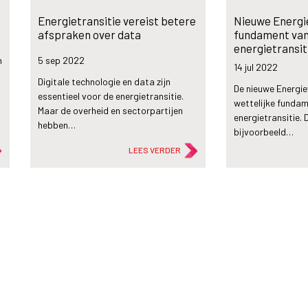
Energietransitie vereist betere
Nieuwe Energi
afspraken over data
fundament van
energietransit
n
5 sep
2022
14 jul
2022
Digitale technologie en data zijn
De nieuwe Energi
essentieel voor de energietransitie.
wettelijke funda
Maar de overheid en sectorpartijen
energietransitie. 
hebben…
bijvoorbeeld…
LEES VERDER
flash_on
flash_on
Nieuws
Nieuws