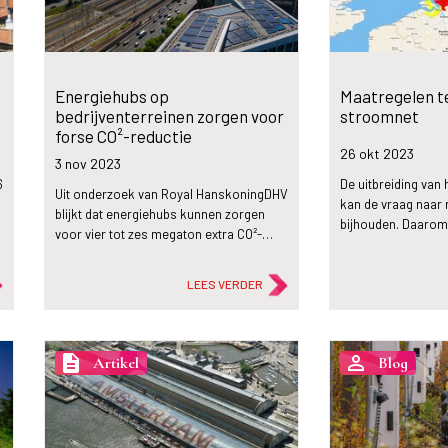
Energiehubs op
Maatregelen t
bedrijventerreinen zorgen voor
stroomnet
forse CO²-reductie
26 okt
2023
3 nov
2023
6
De uitbreiding van h
Uit onderzoek van Royal HanskoningDHV
kan de vraag naar r
blijkt dat energiehubs kunnen zorgen
bijhouden. Daaro
voor vier tot zes megaton extra CO²-…
LEES VERDER
description
person_outline
Artikel
Blog