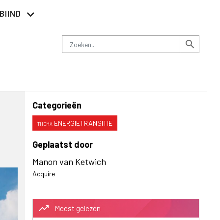
BIIND
Nieuwsbrief
Adverteren
Contact
Zoeken
search
Categorieën
ENERGIETRANSITIE
Geplaatst door
Manon van Ketwich
Acquire
trending_up
Meest gelezen