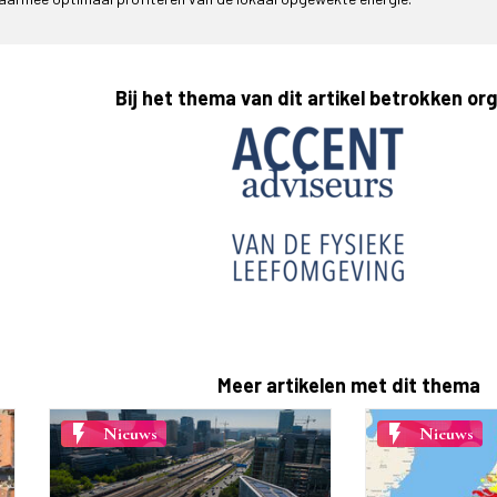
Bij het thema van dit artikel betrokken or
Meer artikelen met dit thema
flash_on
flash_on
Nieuws
Nieuws