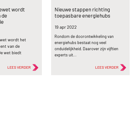
ewet wordt
Nieuwe stappen richting
 de
toepasbare energiehubs
ie
19 apr
2022
Rondom de doorontwikkeling van
ewet wordt het
energiehubs bestaat nog veel
ment van de
onduidelijkheid. Daarover zijn vijftien
De wet biedt
experts uit…
LEES VERDER
LEES VERDER
flash_on
Nieuws