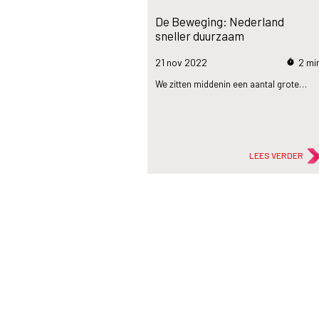
De Beweging: Nederland
sneller duurzaam
21 nov
2022
2 mi
timer
We zitten middenin een aantal grote…
LEES VERDER
flash_on
Nieuws