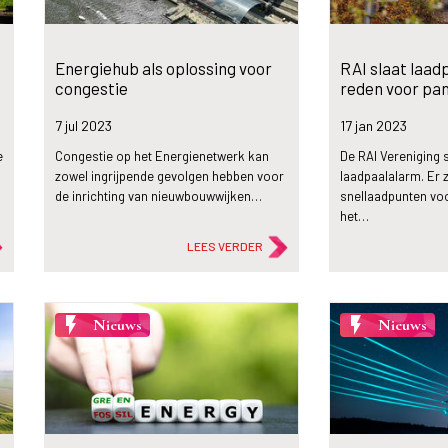
Energiehub als oplossing voor
RAI slaat laadp
congestie
reden voor pa
7 jul
2023
17 jan
2023
e
Congestie op het Energienetwerk kan
De RAI Vereniging 
zowel ingrijpende gevolgen hebben voor
laadpaalalarm. Er z
de inrichting van nieuwbouwwijken…
snellaadpunten vo
het…
LEES VERDER
flash_on
flash_on
Nieuws
Nieuws