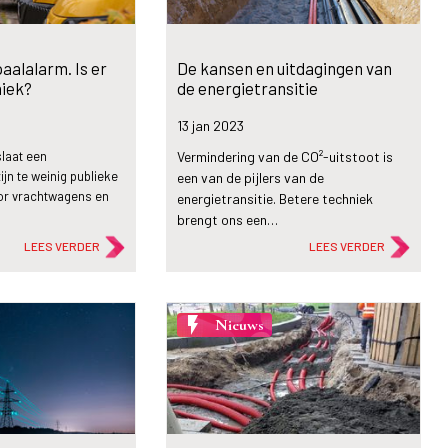
aalalarm. Is er
De kansen en uitdagingen van
niek?
de energietransitie
13 jan
2023
slaat een
Vermindering van de CO²-uitstoot is
ijn te weinig publieke
een van de pijlers van de
or vrachtwagens en
energietransitie. Betere techniek
brengt ons een…
LEES VERDER
LEES VERDER
flash_on
Nieuws