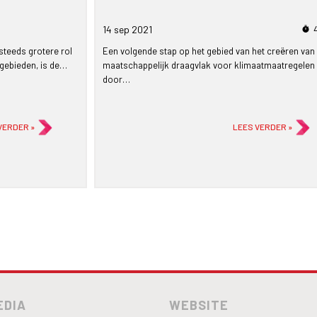
14 sep
2021
timer
steeds grotere rol
Een volgende stap op het gebied van het creëren van
 gebieden, is de…
maatschappelijk draagvlak voor klimaatmaatregelen
door…
VERDER »
LEES VERDER »
EDIA
WEBSITE