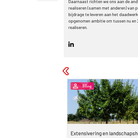
Daarnaast richten we ons aan de and
realiseren (samen met anderen) van 
bijdrage te leveren aan het daadwer
opgenomen ambitie om tussen nu en 
realiseren.
person_outline
Blog
-Remkes ook nog
Extensivering en landschapsh