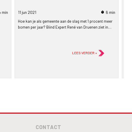
vo
4 min
11 jun
2021
6 min
21 
timer
Hoe kan je als gemeente aan de slag met 1 procent meer
Bii
bomen per jaar? Biind Expert René van Druenen ziet in…
agr
LEES VERDER »
CONTACT