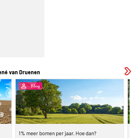
ené van Druenen
person_outline
person_outl
Blog
1% meer bomen per jaar. Hoe dan?
Wa