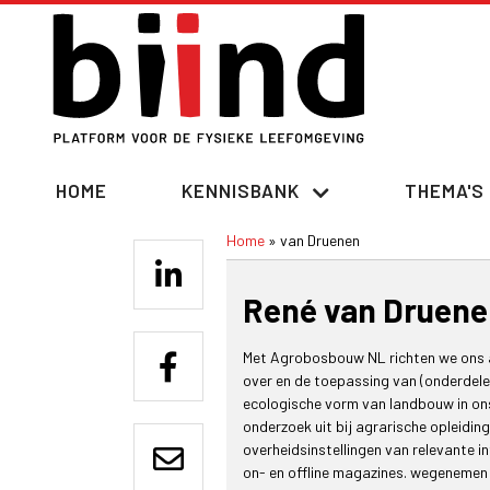
Overslaan
en
naar
de
inhoud
gaan
Hoofdnavigatie
HOME
KENNISBANK
THEMA'S
Home
van Druenen
Kruimelpad
René van Druene
Met Agrobosbouw NL richten we ons a
over en de toepassing van (onderdel
ecologische vorm van landbouw in ons
onderzoek uit bij agrarische opleidi
overheidsinstellingen van relevante in
on- en offline magazines. wegenemen