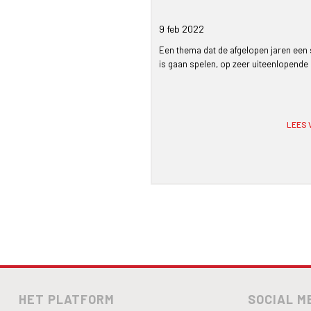
5 min
9 feb
2022
timer
Druenen over de kansen van
Een thema dat de afgelopen jaren een 
king tot de stikstofproblematiek.
is gaan spelen, op zeer uiteenlopende
LEES VERDER »
LEES 
HET PLATFORM
SOCIAL M