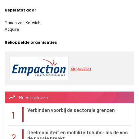
Geplaatst door
Manon van Ketwich
Acquire
Gekoppelde organisaties
Empaction
trending_up
Meest gelezen
Verbinden voorbij de sectorale grenzen
1
Deelmobiliteit en mobiliteitshubs: als de vos
2
de passie preekt