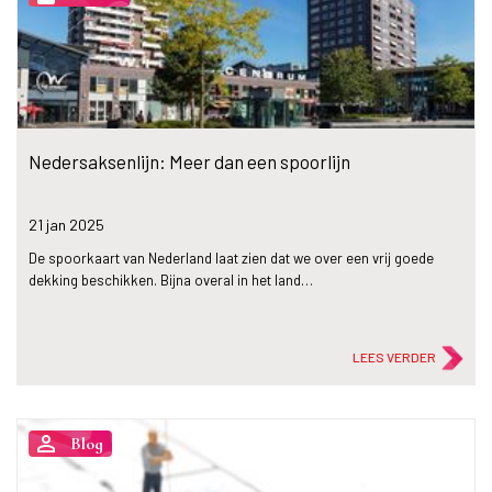
Nedersaksenlijn: Meer dan een spoorlijn
21 jan
2025
De spoorkaart van Nederland laat zien dat we over een vrij goede
dekking beschikken. Bijna overal in het land…
LEES VERDER
person_outline
Blog