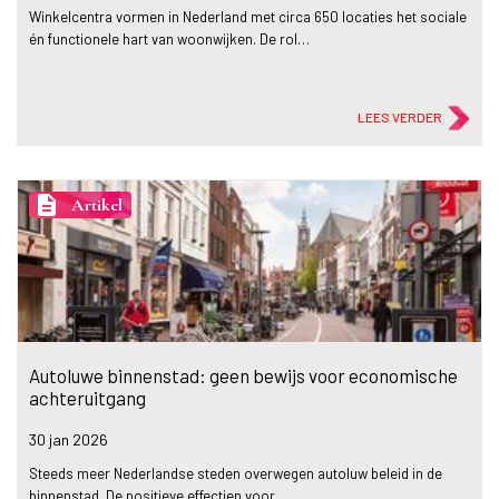
Winkelcentra vormen in Nederland met circa 650 locaties het sociale
én functionele hart van woonwijken. De rol…
LEES VERDER
description
Artikel
Autoluwe binnenstad: geen bewijs voor economische
achteruitgang
30 jan
2026
Steeds meer Nederlandse steden overwegen autoluw beleid in de
binnenstad. De positieve effectien voor…