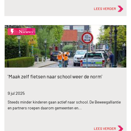
LEES VERDER
flash_on
Nieuws
'Maak zelf fietsen naar school weer de norm'
9 jul
2025
Steeds minder kinderen gaan actief naar school. De Beweegalliantie
en partners roepen daarom gemeenten en…
LEES VERDER