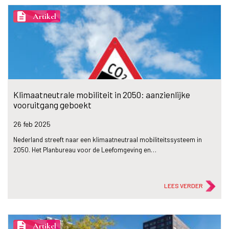
description
Artikel
Klimaatneutrale mobiliteit in 2050: aanzienlijke
vooruitgang geboekt
26 feb
2025
Nederland streeft naar een klimaatneutraal mobiliteitssysteem in
2050. Het Planbureau voor de Leefomgeving en…
LEES VERDER
description
Artikel