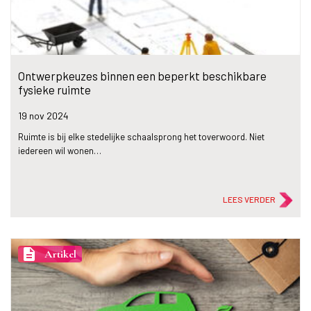
Ontwerpkeuzes binnen een beperkt beschikbare
fysieke ruimte
19 nov
2024
Ruimte is bij elke stedelijke schaalsprong het toverwoord. Niet
iedereen wil wonen…
LEES VERDER
description
Artikel