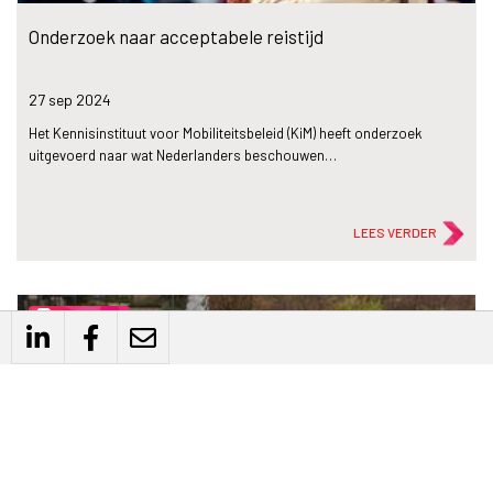
Onderzoek naar acceptabele reistijd
27 sep
2024
Het Kennisinstituut voor Mobiliteitsbeleid (KiM) heeft onderzoek
uitgevoerd naar wat Nederlanders beschouwen…
LEES VERDER
description
Artikel
Stedelingen pakken steeds vaker deelauto voor