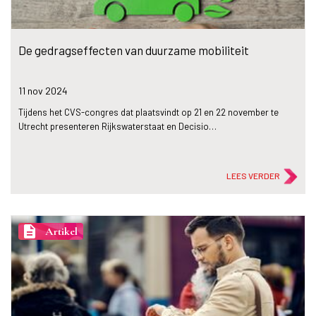
De gedragseffecten van duurzame mobiliteit
11 nov
2024
Tijdens het CVS-congres dat plaatsvindt op 21 en 22 november te
Utrecht presenteren Rijkswaterstaat en Decisio…
LEES VERDER
description
Artikel