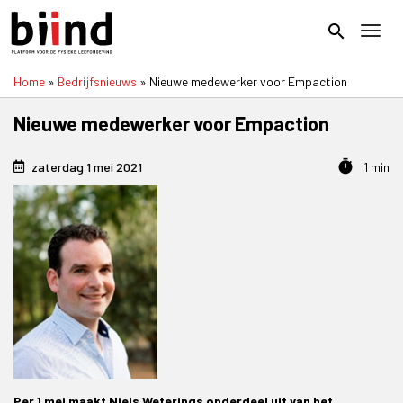
Overslaan
en
search
Toggl
naar
de
Home
Bedrijfsnieuws
Nieuwe medewerker voor Empaction
inhoud
Kruimelpad
gaan
Nieuwe medewerker voor Empaction
timer
zaterdag 1 mei 2021
1 min
Per 1 mei maakt Niels Weterings onderdeel uit van het