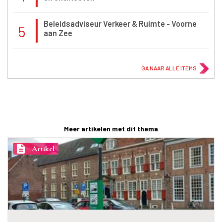
Beleidsadviseur Verkeer & Ruimte - Voorne
5
aan Zee
GA NAAR ALLE ITEMS
Meer artikelen met dit thema
description
Artikel