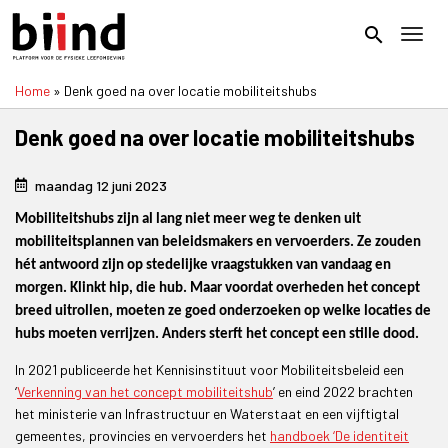
Overslaan
en
search
Toggl
naar
de
Home
Denk goed na over locatie mobiliteitshubs
inhoud
Kruimelpad
gaan
Denk goed na over locatie mobiliteitshubs
maandag 12 juni 2023
Mobiliteitshubs zijn al lang niet meer weg te denken uit
mobiliteitsplannen van beleidsmakers en vervoerders. Ze zouden
hét antwoord zijn op stedelijke vraagstukken van vandaag en
morgen. Klinkt hip, die hub. Maar voordat overheden het concept
breed uitrollen, moeten ze goed onderzoeken op welke locaties de
hubs moeten verrijzen. Anders sterft het concept een stille dood.
In 2021 publiceerde het Kennisinstituut voor Mobiliteitsbeleid een
‘
Verkenning van het concept mobiliteitshub
’ en eind 2022 brachten
het ministerie van Infrastructuur en Waterstaat en een vijftigtal
gemeentes, provincies en vervoerders het
handboek ‘De identiteit