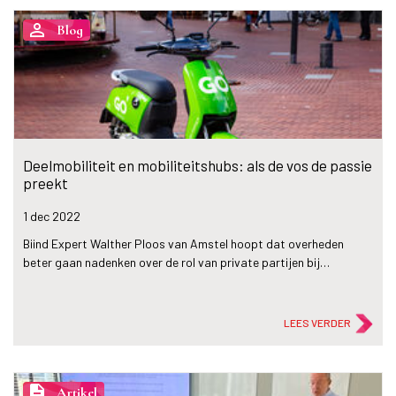
person_outline
Blog
Deelmobiliteit en mobiliteitshubs: als de vos de passie
preekt
1 dec
2022
Biind Expert Walther Ploos van Amstel hoopt dat overheden
beter gaan nadenken over de rol van private partijen bij…
LEES VERDER
description
Artikel