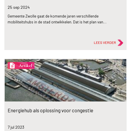
25 sep
2024
Gemeente Zwolle gaat de komende jaren verschillende
mobiliteitshubs in de stad ontwikkelen. Dat is het plan van…
LEES VERDER
description
Artikel
Energiehub als oplossing voor congestie
7 jul
2023