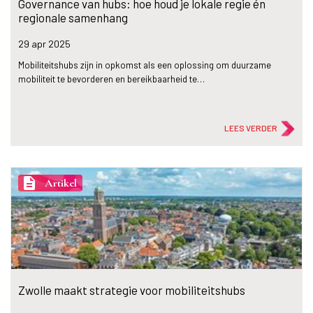
Governance van hubs: hoe houd je lokale regie én
regionale samenhang
29 apr
2025
Mobiliteitshubs zijn in opkomst als een oplossing om duurzame
mobiliteit te bevorderen en bereikbaarheid te…
LEES VERDER
description
Artikel
Zwolle maakt strategie voor mobiliteitshubs