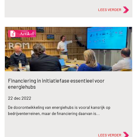
LEES VERDER
description
Artikel
Financiering in initiatiefase essentieel voor
energiehubs
22 dec
2022
De doorontwikkeling van energiehubs is vooral kansrijk op
bedrijventerreinen, maar de financiering daarvan is…
LEES VERDER