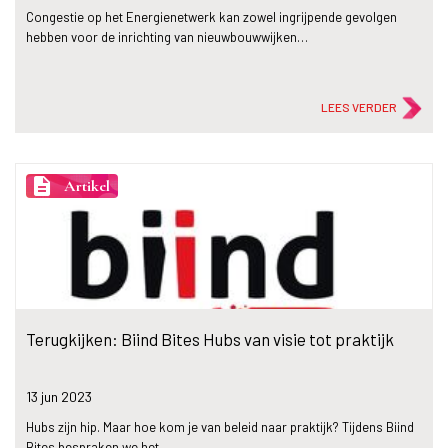
Congestie op het Energienetwerk kan zowel ingrijpende gevolgen
hebben voor de inrichting van nieuwbouwwijken…
LEES VERDER
description
Artikel
Terugkijken: Biind Bites Hubs van visie tot praktijk
13 jun
2023
Hubs zijn hip. Maar hoe kom je van beleid naar praktijk? Tijdens Biind
Bites bespraken we het.