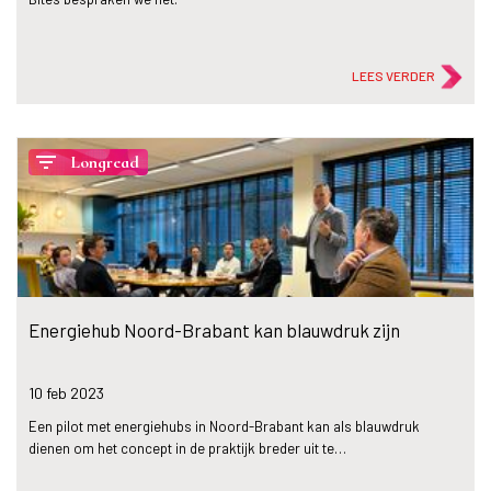
LEES VERDER
filter_list
Longread
Energiehub Noord-Brabant kan blauwdruk zijn
10 feb
2023
Een pilot met energiehubs in Noord-Brabant kan als blauwdruk
dienen om het concept in de praktijk breder uit te…