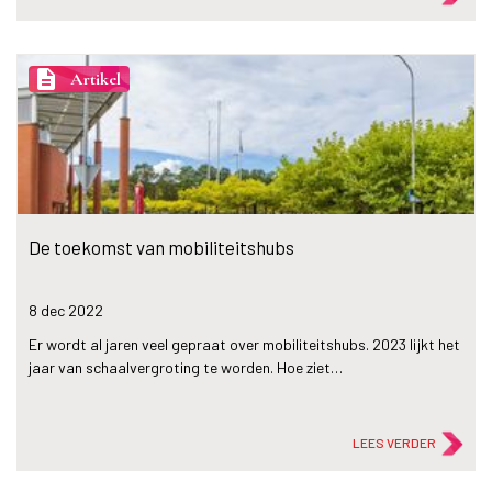
description
Artikel
De toekomst van mobiliteitshubs
8 dec
2022
Er wordt al jaren veel gepraat over mobiliteitshubs. 2023 lijkt het
jaar van schaalvergroting te worden. Hoe ziet…
LEES VERDER