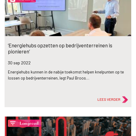
‘Energiehubs opzetten op bedrijventerreinen is
pionieren’
30 sep
2022
Energiehubs kunnen in de nabije toekomst helpen knelpunten op te
lossen op bedrijventerreinen, legt Paul Broos…
LEES VERDER
filter_list
Longread