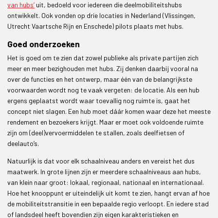
van hubs’
uit, bedoeld voor iedereen die deelmobiliteitshubs
ontwikkelt. Ook vonden op drie locaties in Nederland (Vlissingen,
Utrecht Vaartsche Rijn en Enschede) pilots plaats met hubs.
Goed onderzoeken
Het is goed om te zien dat zowel publieke als private partijen zich
meer en meer bezighouden met hubs. Zij denken daarbij vooral na
over de functies en het ontwerp, maar één van de belangrijkste
voorwaarden wordt nog te vaak vergeten: de locatie. Als een hub
ergens geplaatst wordt waar toevallig nog ruimte is, gaat het
concept niet slagen. Een hub moet dáár komen waar deze het meeste
rendement en bezoekers krijgt. Maar er moet ook voldoende ruimte
zijn om (deel)vervoermiddelen te stallen, zoals deelfietsen of
deelauto’s.
Natuurlijk is dat voor elk schaalniveau anders en vereist het dus
maatwerk. In grote lijnen zijn er meerdere schaalniveaus aan hubs,
van klein naar groot: lokaal, regionaal, nationaal en internationaal.
Hoe het knooppunt er uiteindelijk uit komt te zien, hangt ervan af hoe
de mobiliteitstransitie in een bepaalde regio verloopt. En iedere stad
of landsdeel heeft bovendien zijn eigen karakteristieken en