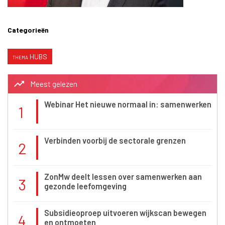
Categorieën
HUBS
trending_up
Meest gelezen
Webinar Het nieuwe normaal in: samenwerken
1
Verbinden voorbij de sectorale grenzen
2
ZonMw deelt lessen over samenwerken aan
3
gezonde leefomgeving
Subsidieoproep uitvoeren wijkscan bewegen
4
en ontmoeten