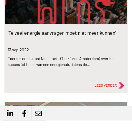
‘Te veel energie aanvragen moet niet meer kunnen’
13 sep
2022
Energie-consultant Naut Loots (Taskforce Amsterdam) over het
succes (of falen) van een energiehub, tijdens de…
LEES VERDER
description
Artikel