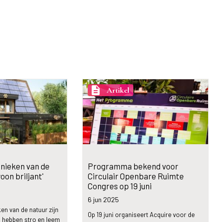
description
Artikel
nieken van de
Programma bekend voor
oon briljant'
Circulair Openbare Ruimte
Congres op 19 juni
6 jun
2025
n van de natuur zijn
Op 19 juni organiseert Acquire voor de
o hebben stro en leem