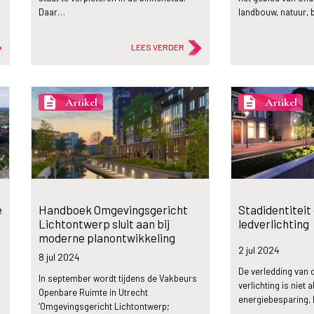
Daar…
landbouw, natuur, b
LEES VERDER
description
description
Artikel
Artikel
e
Handboek Omgevingsgericht
Stadidentiteit
Lichtontwerp sluit aan bij
ledverlichting
moderne planontwikkeling
2 jul
2024
8 jul
2024
De verledding van
In september wordt tijdens de Vakbeurs
verlichting is niet 
Openbare Ruimte in Utrecht
…
energiebesparing, 
‘Omgevingsgericht Lichtontwerp;