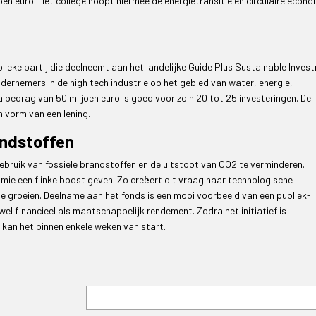
oen euro. Het college hoopt hiermee de energietransitie en circulaire econo
ieke partij die deelneemt aan het landelijke Guide Plus Sustainable Inves
ernemers in de high tech industrie op het gebied van water, energie,
aalbedrag van 50 miljoen euro is goed voor zo'n 20 tot 25 investeringen. De
 vorm van een lening.
andstoffen
bruik van fossiele brandstoffen en de uitstoot van CO2 te verminderen.
mie een flinke boost geven. Zo creëert dit vraag naar technologische
te groeien. Deelname aan het fonds is een mooi voorbeeld van een publiek-
l financieel als maatschappelijk rendement. Zodra het initiatief is
an het binnen enkele weken van start.