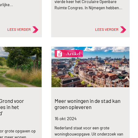
vierde keer het Circulaire Openbare
rlijke…
Ruimte Congres. In Nijmegen hebben…
LEES VERDER
LEES VERDER
description
Artikel
'Grond voor
Meer woningen in de stad kan
es in het
groen opleveren
ed'
16 okt
2024
Nederland staat voor een grote
oor grote opgaven op
woningbouwopgave. Uit onderzoek van
der meer wonen,