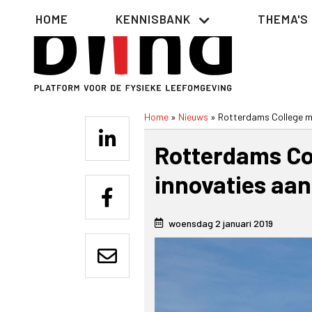
Overslaan
Hoofdnavigatie
HOME
KENNISBANK
THEMA'S
en
naar
de
inhoud
gaan
Home
Nieuws
Rotterdams College m
Kruimelpad
Rotterdams Co
innovaties aan
woensdag 2 januari 2019