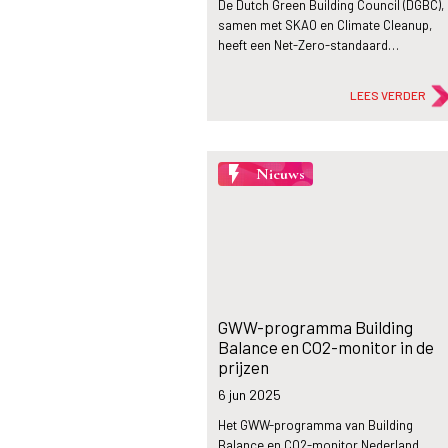
De Dutch Green Building Council (DGBC),
samen met SKAO en Climate Cleanup,
heeft een Net-Zero-standaard…
LEES VERDER
flash_on
Nieuws
GWW-programma Building
Balance en CO2-monitor in de
prijzen
6 jun
2025
Het GWW-programma van Building
Balance en CO2-monitor Nederland