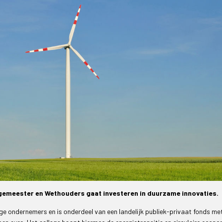
gemeester en Wethouders gaat investeren in duurzame innovaties.
onge ondernemers en is onderdeel van een landelijk publiek-privaat fonds me