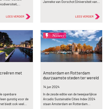
Janneke van Oorschot (Universiteit van…
iodiversiteit,…
LEES VERDER
LEES VERDER
flash_on
Nieuws
 creëren met
Amsterdam en Rotterdam
duurzaamste steden ter wereld
14 jun
2024
 de openbare
In de zesde editie van de tweejaarlijkse
alleen gunstig voor de
Arcadis Sustainable Cities Index 2024
het biedt ook veel…
staan Amsterdam en Rotterdam…