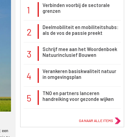
Verbinden voorbij de sectorale
1
grenzen
Deelmobiliteit en mobiliteitshubs:
2
als de vos de passie preekt
Schrijf mee aan het Woordenboek
3
Natuurinclusief Bouwen
Verankeren basiskwaliteit natuur
4
in omgevingsplan
TNO en partners lanceren
5
handreiking voor gezonde wijken
GA NAAR ALLE ITEMS
t een