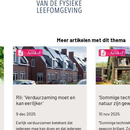
Meer artikelen met dit thema
description
description
Artikel
Artikel
Rli: 'Verduurzaming moet en
'Sommige tech
kan eerlijker'
natuur zijn gew
9 dec
2025
10 nov
2025
Eerlijk verduurzamen betekent dat
“Sommige technieke
iedereen mee kan doen en dat iedereen
gewoon briljant. Z