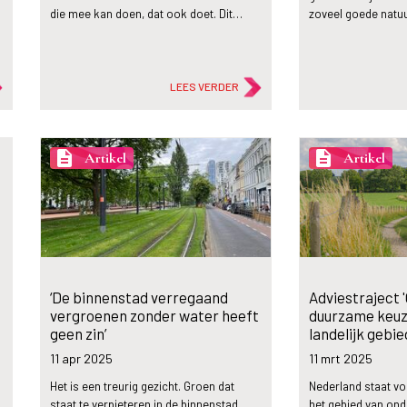
die mee kan doen, dat ook doet. Dit…
zoveel goede natuu
LEES VERDER
description
description
Artikel
Artikel
‘De binnenstad verregaand
Adviestraject 
vergroenen zonder water heeft
duurzame keuz
geen zin’
landelijk gebi
11 apr
2025
11 mrt
2025
Het is een treurig gezicht. Groen dat
Nederland staat v
staat te verpieteren in de binnenstad.
het gebied van on