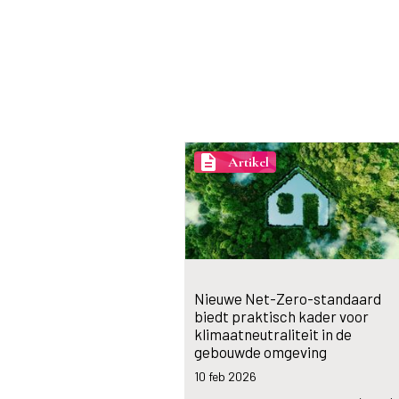
description
Artikel
Nieuwe Net-Zero-standaard
biedt praktisch kader voor
klimaatneutraliteit in de
gebouwde omgeving
10 feb
2026