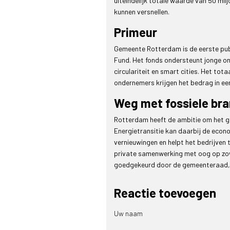
uiteindelijk totale waarde van 50 milj
kunnen versnellen.
Primeur
Gemeente Rotterdam is de eerste publ
Fund. Het fonds ondersteunt jonge ond
circulariteit en smart cities. Het tot
ondernemers krijgen het bedrag in een
Weg met fossiele br
Rotterdam heeft de ambitie om het ge
Energietransitie kan daarbij de econo
vernieuwingen en helpt het bedrijven 
private samenwerking met oog op zowe
goedgekeurd door de gemeenteraad, k
Reactie toevoegen
Uw naam