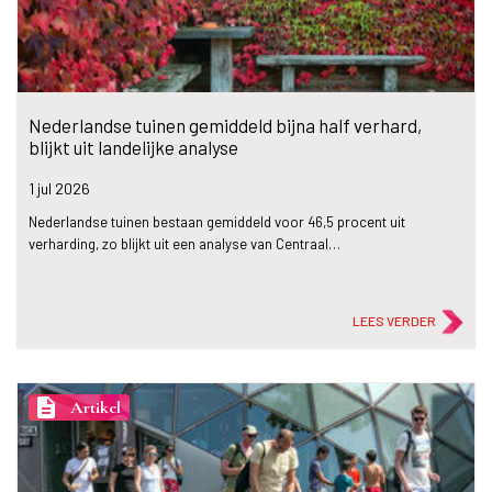
Nederlandse tuinen gemiddeld bijna half verhard,
blijkt uit landelijke analyse
1 jul
2026
Nederlandse tuinen bestaan gemiddeld voor 46,5 procent uit
verharding, zo blijkt uit een analyse van Centraal…
LEES VERDER
description
Artikel