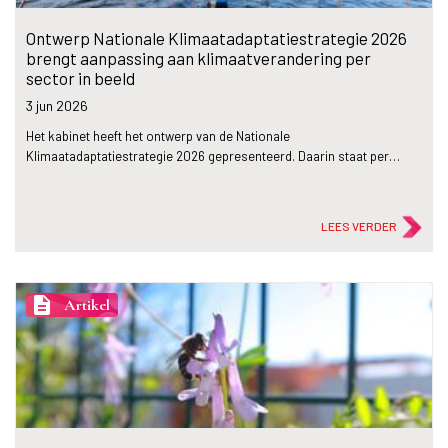
Ontwerp Nationale Klimaatadaptatiestrategie 2026
brengt aanpassing aan klimaatverandering per
sector in beeld
3 jun
2026
Het kabinet heeft het ontwerp van de Nationale
Klimaatadaptatiestrategie 2026 gepresenteerd. Daarin staat per…
LEES VERDER
description
Artikel