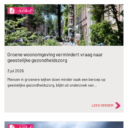
description
Artikel
Groene woonomgeving vermindert vraag naar
geestelijke gezondheidszorg
3 jul
2026
Mensen in groenere wijken doen minder vaak een beroep op
geestelijke gezondheidszorg, blijkt uit onderzoek van…
LEES VERDER
description
Artikel