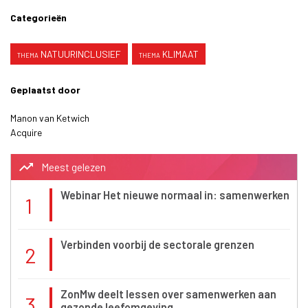
Categorieën
NATUURINCLUSIEF
KLIMAAT
Geplaatst door
Manon van Ketwich
Acquire
trending_up
Meest gelezen
Webinar Het nieuwe normaal in: samenwerken
1
Verbinden voorbij de sectorale grenzen
2
ZonMw deelt lessen over samenwerken aan
3
gezonde leefomgeving