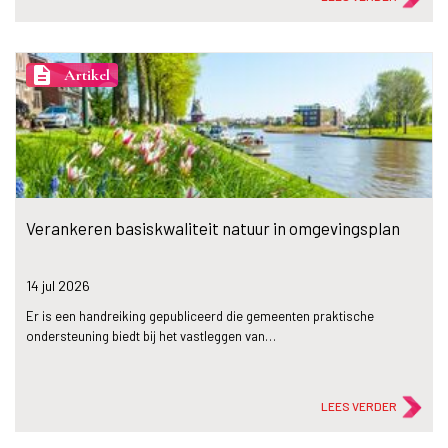
description
Artikel
Verankeren basiskwaliteit natuur in omgevingsplan
14 jul
2026
Er is een handreiking gepubliceerd die gemeenten praktische
ondersteuning biedt bij het vastleggen van…
LEES VERDER