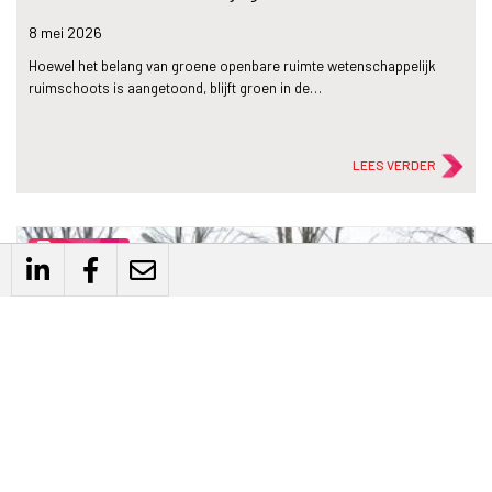
8 mei
2026
Hoewel het belang van groene openbare ruimte wetenschappelijk
ruimschoots is aangetoond, blijft groen in de…
LEES VERDER
description
Artikel
Verbond van Verzekeraars roept kabinet op tot
versnelling klimaatadaptatie
5 mei
2026