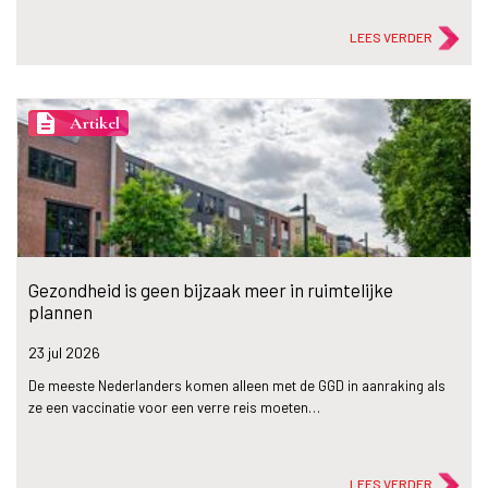
LEES VERDER
description
Artikel
Gezondheid is geen bijzaak meer in ruimtelijke
plannen
23 jul
2026
De meeste Nederlanders komen alleen met de GGD in aanraking als
ze een vaccinatie voor een verre reis moeten…
LEES VERDER