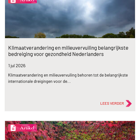
Klimaatverandering en milieuvervuiling belangrijkste
bedreiging voor gezondheid Nederlanders
1 jul
2026
Klimaatverandering en milieuvervuiling behoren tot de belangrijkste
internationale dreigingen voor de…
LEES VERDER
description
Artikel