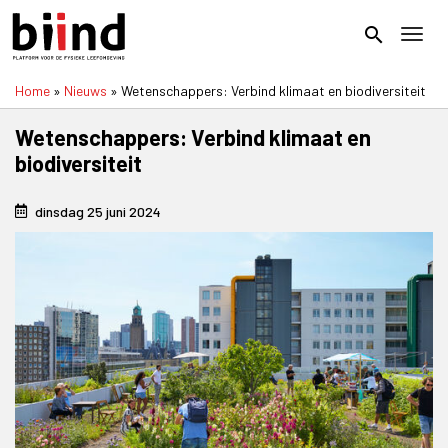
Overslaan
en
search
Toggl
naar
de
Home
Nieuws
Wetenschappers: Verbind klimaat en biodiversiteit
inhoud
Kruimelpad
gaan
Wetenschappers: Verbind klimaat en
biodiversiteit
dinsdag 25 juni 2024