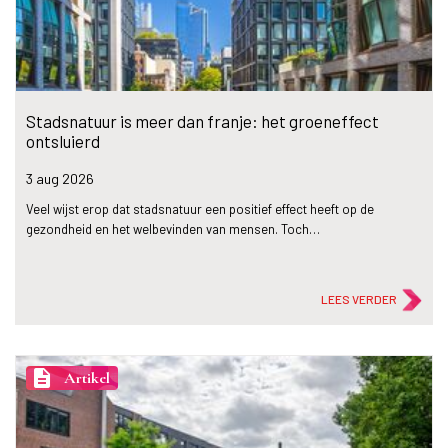
Stadsnatuur is meer dan franje: het groeneffect
ontsluierd
3 aug
2026
Veel wijst erop dat stadsnatuur een positief effect heeft op de
gezondheid en het welbevinden van mensen. Toch…
LEES VERDER
description
Artikel