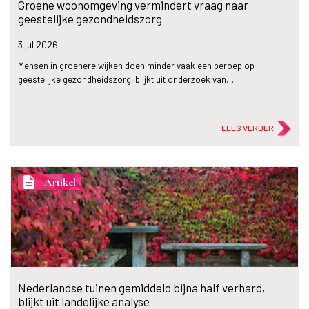
Groene woonomgeving vermindert vraag naar
geestelijke gezondheidszorg
3 jul
2026
Mensen in groenere wijken doen minder vaak een beroep op
geestelijke gezondheidszorg, blijkt uit onderzoek van…
LEES VERDER
description
Artikel
Nederlandse tuinen gemiddeld bijna half verhard,
blijkt uit landelijke analyse