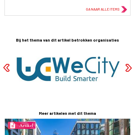
GA NAAR ALLE ITEMS
Bij het thema van dit artikel betrokken organisaties
Meer artikelen met dit thema
description
Artikel