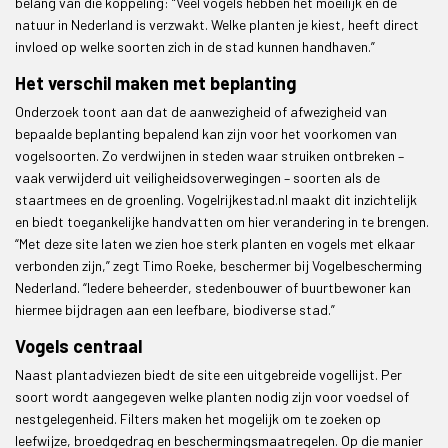
belang van die koppeling: “Veel vogels hebben het moeilijk en de
natuur in Nederland is verzwakt. Welke planten je kiest, heeft direct
invloed op welke soorten zich in de stad kunnen handhaven.”
Het verschil maken met beplanting
Onderzoek toont aan dat de aanwezigheid of afwezigheid van
bepaalde beplanting bepalend kan zijn voor het voorkomen van
vogelsoorten. Zo verdwijnen in steden waar struiken ontbreken –
vaak verwijderd uit veiligheidsoverwegingen – soorten als de
staartmees en de groenling. Vogelrijkestad.nl maakt dit inzichtelijk
en biedt toegankelijke handvatten om hier verandering in te brengen.
“Met deze site laten we zien hoe sterk planten en vogels met elkaar
verbonden zijn,” zegt Timo Roeke, beschermer bij Vogelbescherming
Nederland. “Iedere beheerder, stedenbouwer of buurtbewoner kan
hiermee bijdragen aan een leefbare, biodiverse stad.”
Vogels centraal
Naast plantadviezen biedt de site een uitgebreide vogellijst. Per
soort wordt aangegeven welke planten nodig zijn voor voedsel of
nestgelegenheid. Filters maken het mogelijk om te zoeken op
leefwijze, broedgedrag en beschermingsmaatregelen. Op die manier