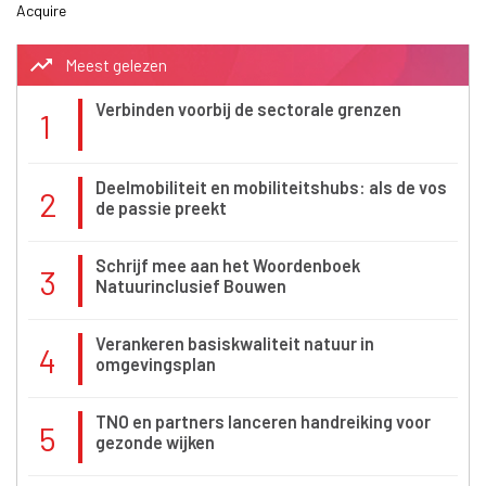
Acquire
trending_up
Meest gelezen
Verbinden voorbij de sectorale grenzen
1
Deelmobiliteit en mobiliteitshubs: als de vos
2
de passie preekt
Schrijf mee aan het Woordenboek
3
Natuurinclusief Bouwen
Verankeren basiskwaliteit natuur in
4
omgevingsplan
TNO en partners lanceren handreiking voor
5
gezonde wijken