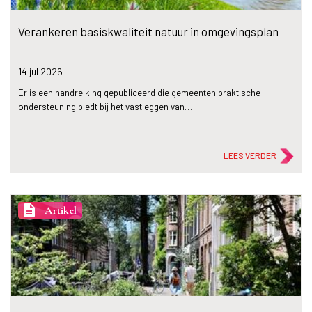
Verankeren basiskwaliteit natuur in omgevingsplan
14 jul
2026
Er is een handreiking gepubliceerd die gemeenten praktische
ondersteuning biedt bij het vastleggen van…
LEES VERDER
description
Artikel