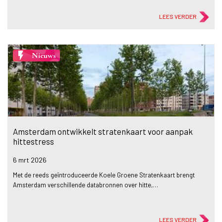
LEES VERDER
flash_on
Nieuws
Amsterdam ontwikkelt stratenkaart voor aanpak
hittestress
6 mrt
2026
Met de reeds geïntroduceerde Koele Groene Stratenkaart brengt
Amsterdam verschillende databronnen over hitte,…
LEES VERDER