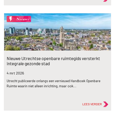
flash_on
Nieuws
Nieuwe Utrechtse openbare ruimtegids versterkt
integrale gezonde stad
4 mrt
2026
Utrecht publiceerde onlangs een vernieuwd Handboek Openbare
Ruimte waarin niet alleen inrichting, maar ook…
LEES VERDER