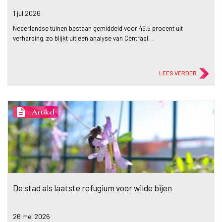
1 jul
2026
Nederlandse tuinen bestaan gemiddeld voor 46,5 procent uit
verharding, zo blijkt uit een analyse van Centraal…
LEES VERDER
description
Artikel
De stad als laatste refugium voor wilde bijen
26 mei
2026