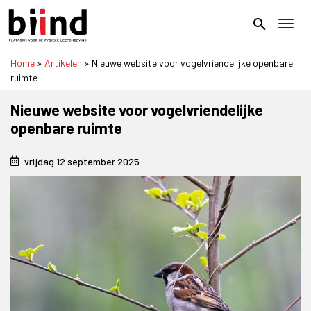
Overslaan
en
search
Toggl
naar
de
Home
Artikelen
Nieuwe website voor vogelvriendelijke openbare
inhoud
Kruimelpad
ruimte
gaan
Nieuwe website voor vogelvriendelijke
openbare ruimte
vrijdag 12 september 2025