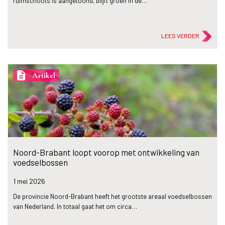
ruimschoots is aangetoond, blijft groen in de…
LEES VERDER
description
Artikel
Noord-Brabant loopt voorop met ontwikkeling van
voedselbossen
1 mei
2026
De provincie Noord-Brabant heeft het grootste areaal voedselbossen
van Nederland. In totaal gaat het om circa…