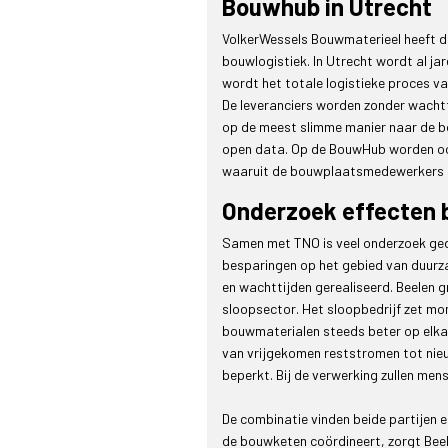
Bouwhub in Utrecht
VolkerWessels Bouwmaterieel heeft de
bouwlogistiek. In Utrecht wordt al 
wordt het totale logistieke proces v
De leveranciers worden zonder wacht
op de meest slimme manier naar de b
open data. Op de BouwHub worden oo
waaruit de bouwplaatsmedewerkers 
Onderzoek effecten
Samen met TNO is veel onderzoek geda
besparingen op het gebied van duurz
en wachttijden gerealiseerd. Beelen g
sloopsector. Het sloopbedrijf zet mom
bouwmaterialen steeds beter op elkaa
van vrijgekomen reststromen tot nie
beperkt. Bij de verwerking zullen me
De combinatie vinden beide partijen e
de bouwketen coördineert, zorgt Beele