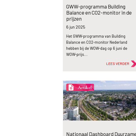
GWW-programma Building
Balance en CO2-monitor in de
prijzen
6 jun
2025
Het GWW-programma van Building
Balance en CO2-monitor Nederland
hebben bij de WOW-dag op 6 juni de
WOW-prijs…
LEES VERDER
description
Artikel
Nationaal Dashboard Duurzam