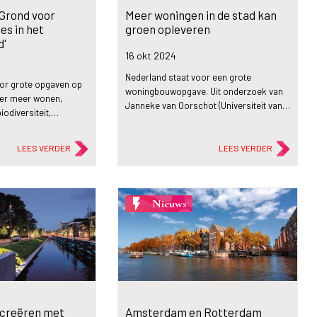
'Grond voor
Meer woningen in de stad kan
es in het
groen opleveren
ed'
16 okt
2024
Nederland staat voor een grote
oor grote opgaven op
woningbouwopgave. Uit onderzoek van
der meer wonen,
Janneke van Oorschot (Universiteit van…
iodiversiteit,…
LEES VERDER
LEES VERDER
flash_on
Nieuws
 creëren met
Amsterdam en Rotterdam