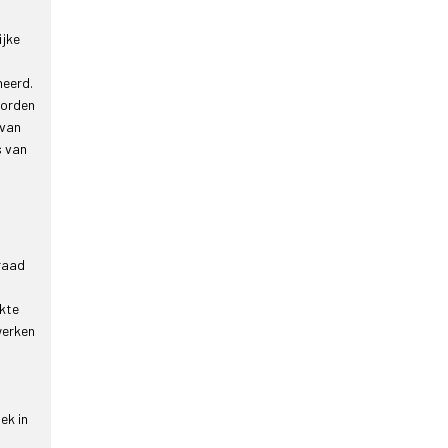
ijke
neerd.
worden
 van
s van
raad
ikte
werken
ek in