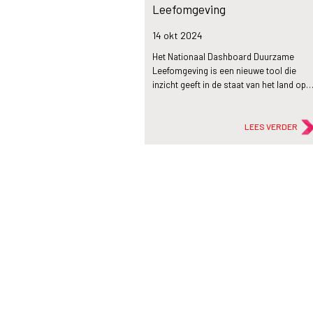
Leefomgeving
14 okt
2024
Het Nationaal Dashboard Duurzame
Leefomgeving is een nieuwe tool die
inzicht geeft in de staat van het land op
LEES VERDER
description
Artikel
Maartje van den Berg nieuwe,
ambitieuze