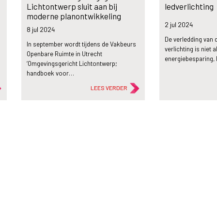
Lichtontwerp sluit aan bij
ledverlichting
moderne planontwikkeling
2 jul
2024
8 jul
2024
De verledding van
In september wordt tijdens de Vakbeurs
verlichting is niet 
Openbare Ruimte in Utrecht
…
energiebesparing, 
‘Omgevingsgericht Lichtontwerp;
handboek voor…
LEES VERDER
flash_on
flash_on
Nieuws
Nieuws
Verduurzaming
Maatregelen t
bedrijventerreinen valt of staat
stroomnet