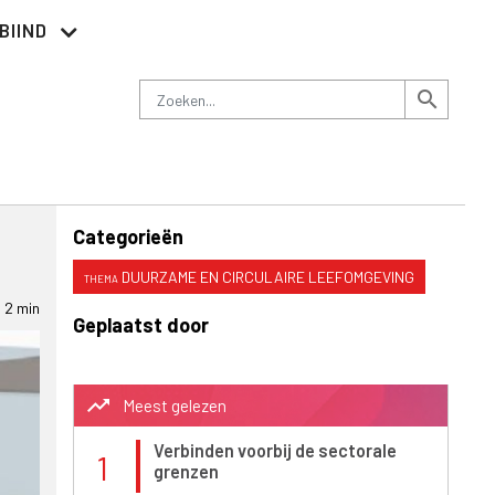
BIIND
Nieuwsbrief
Adverteren
Contact
Zoeken
search
Categorieën
DUURZAME EN CIRCULAIRE LEEFOMGEVING
2 min
Geplaatst door
trending_up
Meest gelezen
Verbinden voorbij de sectorale
1
grenzen