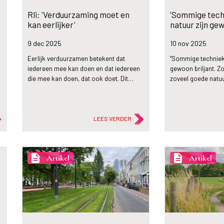
Rli: 'Verduurzaming moet en
'Sommige tech
kan eerlijker'
natuur zijn gew
9 dec
2025
10 nov
2025
Eerlijk verduurzamen betekent dat
“Sommige technieke
iedereen mee kan doen en dat iedereen
gewoon briljant. Z
die mee kan doen, dat ook doet. Dit…
zoveel goede natuu
LEES VERDER
description
description
Artikel
Artikel