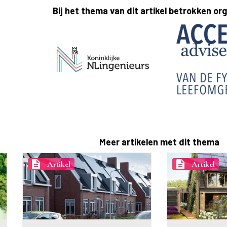
Bij het thema van dit artikel betrokken or
Meer artikelen met dit thema
description
description
Artikel
Artikel