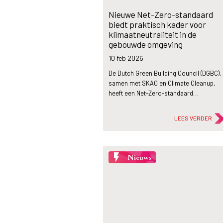
Nieuwe Net-Zero-standaard
biedt praktisch kader voor
klimaatneutraliteit in de
gebouwde omgeving
10 feb
2026
De Dutch Green Building Council (DGBC),
samen met SKAO en Climate Cleanup,
heeft een Net-Zero-standaard…
LEES VERDER
flash_on
Nieuws