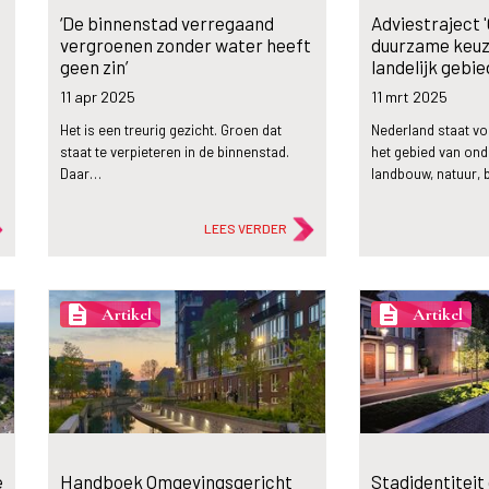
‘De binnenstad verregaand
Adviestraject 
vergroenen zonder water heeft
duurzame keuz
geen zin’
landelijk gebi
11 apr
2025
11 mrt
2025
Het is een treurig gezicht. Groen dat
Nederland staat v
staat te verpieteren in de binnenstad.
het gebied van on
Daar…
landbouw, natuur, b
LEES VERDER
description
description
Artikel
Artikel
e
Handboek Omgevingsgericht
Stadidentiteit