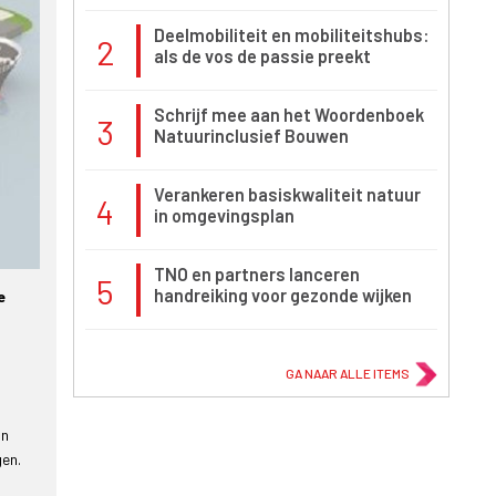
Deelmobiliteit en mobiliteitshubs:
2
als de vos de passie preekt
Schrijf mee aan het Woordenboek
3
Natuurinclusief Bouwen
Verankeren basiskwaliteit natuur
4
in omgevingsplan
TNO en partners lanceren
5
handreiking voor gezonde wijken
e
GA NAAR ALLE ITEMS
an
gen.