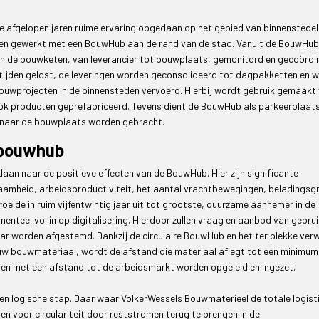
 afgelopen jaren ruime ervaring opgedaan op het gebied van binnenstedel
jaren gewerkt met een BouwHub aan de rand van de stad. Vanuit de BouwHub
an de bouwketen, van leverancier tot bouwplaats, gemonitord en gecoördi
tijden gelost, de leveringen worden geconsolideerd tot dagpakketten en 
ouwprojecten in de binnensteden vervoerd. Hierbij wordt gebruik gemaakt
k producten geprefabriceerd. Tevens dient de BouwHub als parkeerplaat
naar de bouwplaats worden gebracht.
 bouwhub
an naar de positieve effecten van de BouwHub. Hier zijn significante
aamheid, arbeidsproductiviteit, het aantal vrachtbewegingen, beladingsg
roeide in ruim vijfentwintig jaar uit tot grootste, duurzame aannemer in de
enteel vol in op digitalisering. Hierdoor zullen vraag en aanbod van gebru
r worden afgestemd. Dankzij de circulaire BouwHub en het ter plekke ver
uw bouwmateriaal, wordt de afstand die materiaal aflegt tot een minimum
nsen met een afstand tot de arbeidsmarkt worden opgeleid en ingezet.
en logische stap. Daar waar VolkerWessels Bouwmaterieel de totale logisti
n voor circulariteit door reststromen terug te brengen in de