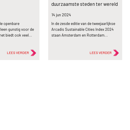
duurzaamste steden ter wereld
14 jun
2024
 de openbare
In de zesde editie van de tweejaarlijkse
alleen gunstig voor de
Arcadis Sustainable Cities Index 2024
het biedt ook veel…
staan Amsterdam en Rotterdam…
LEES VERDER
LEES VERDER
description
Artikel
egen vol
Duurzaam en circulair: van
containerbegrip naar concrete