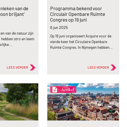
nieken van de
Programma bekend voor
oon briljant'
Circulair Openbare Ruimte
Congres op 19 juni
6 jun
2025
n van de natuur zijn
Op 19 juni organiseert Acquire voor de
o hebben stro en leem
vierde keer het Circulaire Openbare
rlijke…
Ruimte Congres. In Nijmegen hebben…
LEES VERDER
LEES VERDER
description
Artikel