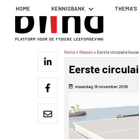
Overslaan
Hoofdnavigatie
HOME
KENNISBANK
THEMA'S
en
naar
de
inhoud
gaan
Home
Nieuws
Eerste circulaire bo
Kruimelpad
Eerste circul
maandag 19 november 2018