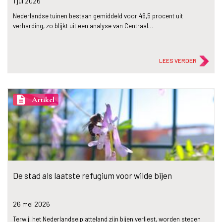
1 jul
2026
Nederlandse tuinen bestaan gemiddeld voor 46,5 procent uit
verharding, zo blijkt uit een analyse van Centraal…
LEES VERDER
description
Artikel
De stad als laatste refugium voor wilde bijen
26 mei
2026
Terwijl het Nederlandse platteland zijn bijen verliest, worden steden