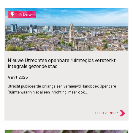
flash_on
Nieuws
Nieuwe Utrechtse openbare ruimtegids versterkt
integrale gezonde stad
4 mrt
2026
Utrecht publiceerde onlangs een vernieuwd Handboek Openbare
Ruimte waarin niet alleen inrichting, maar ook…
LEES VERDER