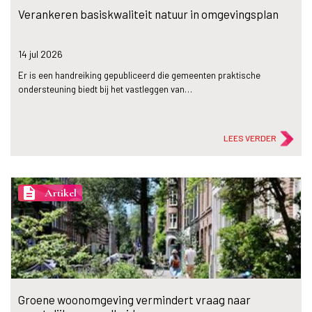
Verankeren basiskwaliteit natuur in omgevingsplan
14 jul
2026
Er is een handreiking gepubliceerd die gemeenten praktische
ondersteuning biedt bij het vastleggen van…
LEES VERDER
description
Artikel
Groene woonomgeving vermindert vraag naar