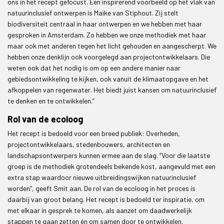
ons in het recept gefocust. Een inspirerend voorbeeld op het vlak van
natuurinclusief ontwerpen is Maike van Stiphout. Zij stelt
biodiversiteit centraal in haar ontwerpen en we hebben met haar
gesproken in Amsterdam. Zo hebben we onze methodiek met haar
maar ook met anderen tegen het licht gehouden en aangescherpt. We
hebben onze denklijn ook voorgelegd aan projectontwikkelaars. Die
weten ook dat het nodig is om op een andere manier naar
gebiedsontwikkeling te kijken, ook vanuit de klimaatopgave en het
afkoppelen van regenwater. Het biedt juist kansen om natuurinclusief
te denken en te ontwikkelen.”
Rol van de ecoloog
Het recept is bedoeld voor een breed publiek: Overheden,
projectontwikkelaars, stedenbouwers, architecten en
landschapsontwerpers kunnen ermee aan de slag. “Voor die laatste
groep is de methodiek grotendeels bekende kost, aangevuld met een
extra stap waardoor nieuwe uitbreidingswijken natuurinclusief
worden”, geeft Smit aan. De rol van de ecoloog in het proces is
daarbij van groot belang. Het recept is bedoeld ter inspiratie, om
met elkaar in gesprek te komen, als aanzet om daadwerkelijk
stappen te gaan zetten én om samen door te ontwikkelen.