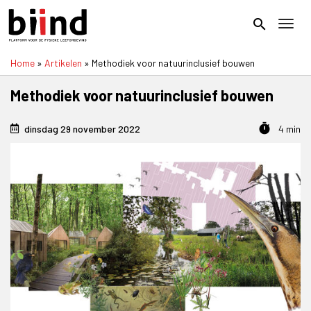
Overslaan
en
search
Toggl
naar
de
Home
Artikelen
Methodiek voor natuurinclusief bouwen
inhoud
Kruimelpad
gaan
Methodiek voor natuurinclusief bouwen
timer
dinsdag 29 november 2022
4 min