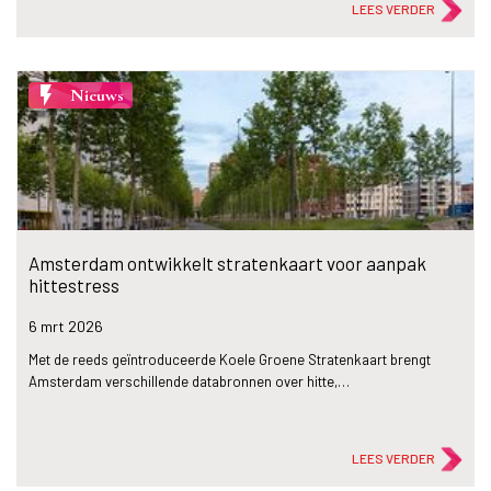
LEES VERDER
flash_on
Nieuws
Amsterdam ontwikkelt stratenkaart voor aanpak
hittestress
6 mrt
2026
Met de reeds geïntroduceerde Koele Groene Stratenkaart brengt
Amsterdam verschillende databronnen over hitte,…
LEES VERDER