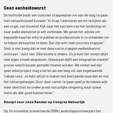
Geen eenheidsworst
De methode biedt een concreet stappenplan om aan de slag te gaan
met natuurinclusief bouwen. “In Stap 1 adviseren we om te kijken als
een vogel, van bovenaf. Kijk naar het systeem van het landschap en
naar welke elementen je wilt verbinden. We geven het advies om
bepaalde kaarten erbij te pakken en professionals in te schakelen om
te helpen de kaarten te lezen. Dat zijn echt heel concrete stappen.”
Smit is niet bang dat er met deze vaste stappen eenheidsworst
ontstaat. “Juist niet.
Elke locatie is anders. En je kunt het recept altijd
naar eigen smaak aanpassen. Ontwerpen blijft een integraal en creatief
proces waarin keuzes gemaakt moeten worden.
We vinden wel dat
geen enkel project mag starten als een leeg vel, een zogenaamde
‘tabula rasa’. Je hebt altijd te maken met bestaande waarden en met
het natuurgeheugen. Door daar vanuit te gaan geef je de nieuwe wijk
meer identiteit én creëer je een natuurlijke omgeving waar zowel
mens als dier goed kunnen leven.”
Recept voor onze Randen op Congres Natuurlijk
Op 24 november presenteerde ODIN Landschapsontwerpers het