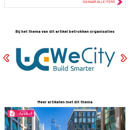
GA NAAR ALLE ITEMS
Bij het thema van dit artikel betrokken organisaties
Meer artikelen met dit thema
description
Artikel