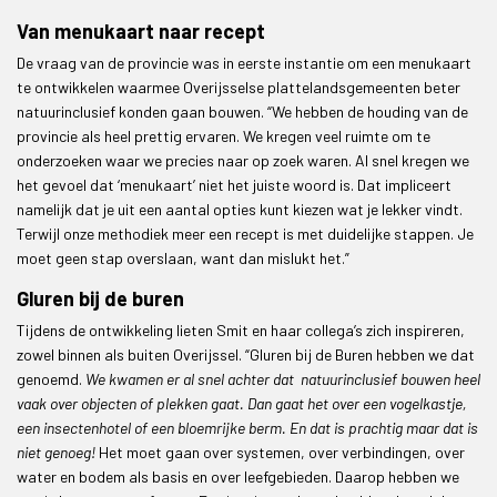
Van menukaart naar recept
De vraag van de provincie was in eerste instantie om een menukaart
te ontwikkelen waarmee Overijsselse plattelandsgemeenten beter
natuurinclusief konden gaan bouwen. “We hebben de houding van de
provincie als heel prettig ervaren. We kregen veel ruimte om te
onderzoeken waar we precies naar op zoek waren. Al snel kregen we
het gevoel dat ‘menukaart’ niet het juiste woord is. Dat impliceert
namelijk dat je uit een aantal opties kunt kiezen wat je lekker vindt.
Terwijl onze methodiek meer een recept is met duidelijke stappen. Je
moet geen stap overslaan, want dan mislukt het.”
Gluren bij de buren
Tijdens de ontwikkeling lieten Smit en haar collega’s zich inspireren,
zowel binnen als buiten Overijssel. “Gluren bij de Buren hebben we dat
genoemd.
We kwamen er al snel achter dat natuurinclusief bouwen heel
vaak over objecten of plekken gaat. Dan gaat het over een vogelkastje,
een insectenhotel of een bloemrijke berm. En dat is prachtig maar dat is
niet genoeg!
Het moet gaan over systemen, over verbindingen, over
water en bodem als basis en over leefgebieden. Daarop hebben we