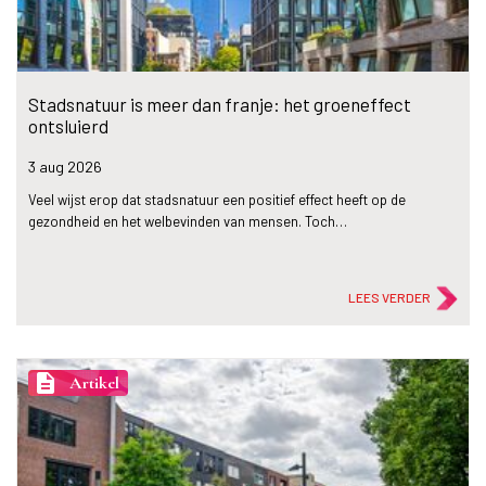
Stadsnatuur is meer dan franje: het groeneffect
ontsluierd
3 aug
2026
Veel wijst erop dat stadsnatuur een positief effect heeft op de
gezondheid en het welbevinden van mensen. Toch…
LEES VERDER
description
Artikel