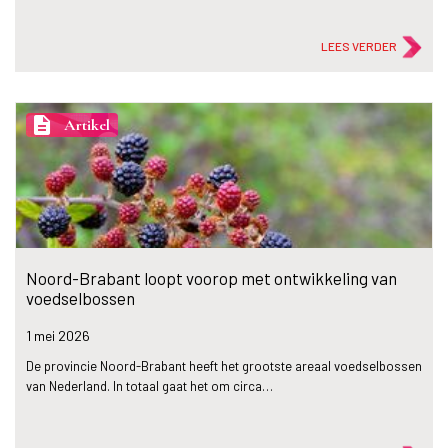
LEES VERDER
description
Artikel
Noord-Brabant loopt voorop met ontwikkeling van
voedselbossen
1 mei
2026
De provincie Noord-Brabant heeft het grootste areaal voedselbossen
van Nederland. In totaal gaat het om circa…