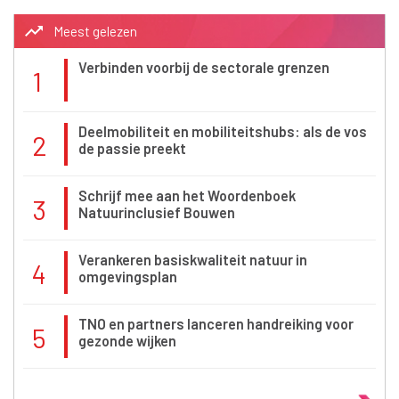
trending_up
Meest gelezen
Verbinden voorbij de sectorale grenzen
1
Deelmobiliteit en mobiliteitshubs: als de vos
2
de passie preekt
Schrijf mee aan het Woordenboek
3
Natuurinclusief Bouwen
Verankeren basiskwaliteit natuur in
4
omgevingsplan
TNO en partners lanceren handreiking voor
5
gezonde wijken