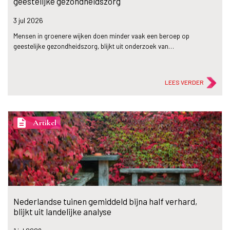
geestelijke gezondheidszorg
3 jul
2026
Mensen in groenere wijken doen minder vaak een beroep op
geestelijke gezondheidszorg, blijkt uit onderzoek van…
LEES VERDER
description
Artikel
Nederlandse tuinen gemiddeld bijna half verhard,
blijkt uit landelijke analyse