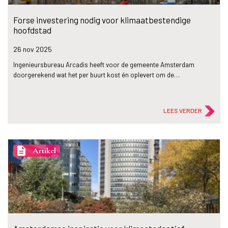
Forse investering nodig voor klimaatbestendige
hoofdstad
26 nov
2025
Ingenieursbureau Arcadis heeft voor de gemeente Amsterdam
doorgerekend wat het per buurt kost én oplevert om de…
LEES VERDER
description
Artikel