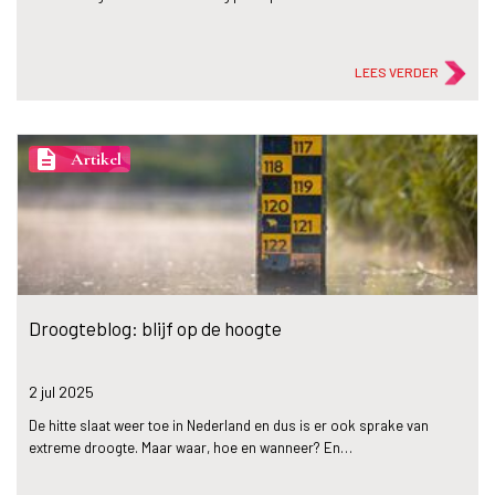
LEES VERDER
description
Artikel
Droogteblog: blijf op de hoogte
2 jul
2025
De hitte slaat weer toe in Nederland en dus is er ook sprake van
extreme droogte. Maar waar, hoe en wanneer? En…