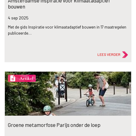
Amsterdamse inspiratie voor klimaatadaptief
bouwen
4 sep
2025
Met de gids Inspiratie voor klimaatadaptief bouwen in 17 maatregelen
publiceerde…
LEES VERDER
description
Artikel
Groene metamorfose Parijs onder de loep