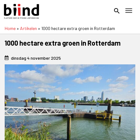
Overslaan
en
search
Toggl
naar
de
Home
Artikelen
1000 hectare extra groen in Rotterdam
inhoud
Kruimelpad
gaan
1000 hectare extra groen in Rotterdam
dinsdag 4 november 2025