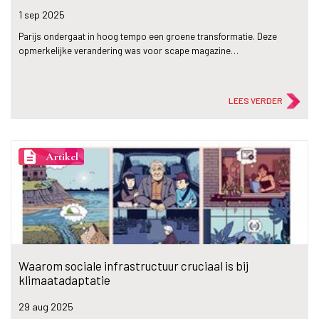
1 sep
2025
Parijs ondergaat in hoog tempo een groene transformatie. Deze
opmerkelijke verandering was voor scape magazine…
LEES VERDER
description
Artikel
Waarom sociale infrastructuur cruciaal is bij
klimaatadaptatie
29 aug
2025