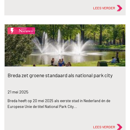
LEES VERDER
flash_on
Nieuws
Breda zet groene standaard als national park city
21 mei
2025
Breda heeft op 20 mei 2025 als eerste stad in Nederland én de
Europese Unie de titel National Park City…
LEES VERDER