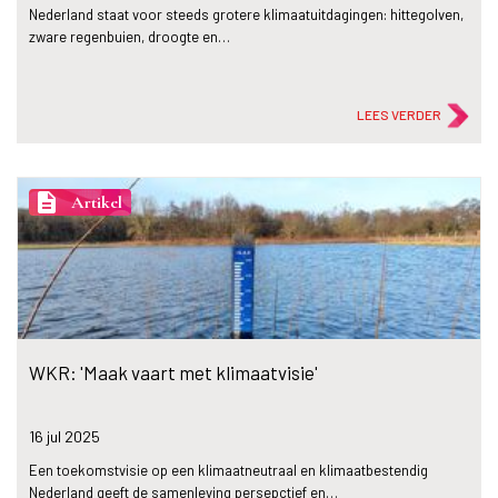
Nederland staat voor steeds grotere klimaatuitdagingen: hittegolven,
zware regenbuien, droogte en…
LEES VERDER
description
Artikel
WKR: 'Maak vaart met klimaatvisie'
16 jul
2025
Een toekomstvisie op een klimaatneutraal en klimaatbestendig
Nederland geeft de samenleving persepctief en…