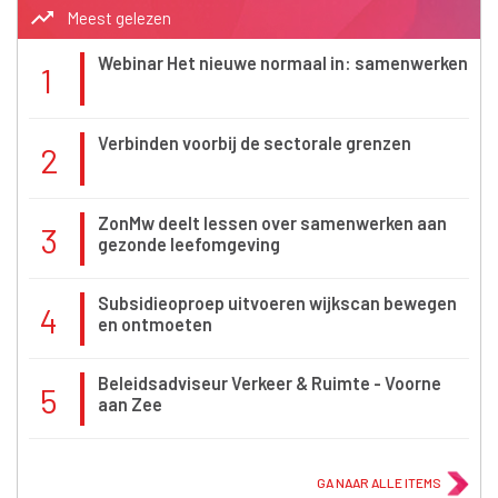
trending_up
Meest gelezen
Webinar Het nieuwe normaal in: samenwerken
1
Verbinden voorbij de sectorale grenzen
2
ZonMw deelt lessen over samenwerken aan
3
gezonde leefomgeving
Subsidieoproep uitvoeren wijkscan bewegen
4
en ontmoeten
Beleidsadviseur Verkeer & Ruimte - Voorne
5
aan Zee
GA NAAR ALLE ITEMS