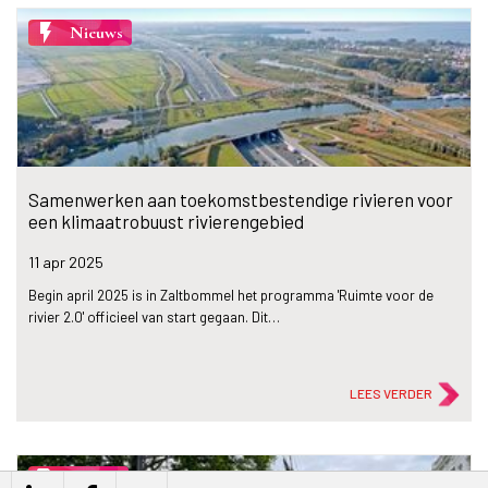
flash_on
Nieuws
Samenwerken aan toekomstbestendige rivieren voor
een klimaatrobuust rivierengebied
11 apr
2025
Begin april 2025 is in Zaltbommel het programma 'Ruimte voor de
rivier 2.0' officieel van start gegaan. Dit…
LEES VERDER
description
Artikel