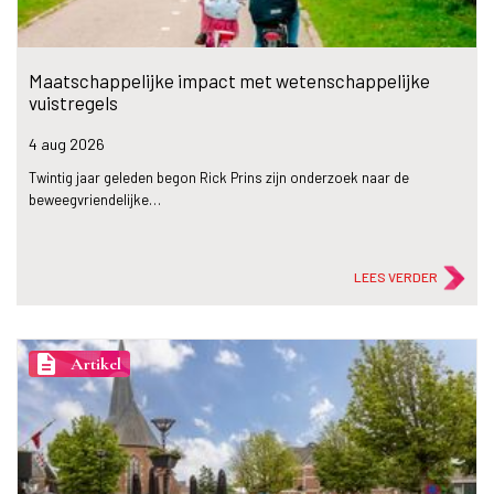
Maatschappelijke impact met wetenschappelijke
vuistregels
4 aug
2026
Twintig jaar geleden begon Rick Prins zijn onderzoek naar de
beweegvriendelijke…
LEES VERDER
description
Artikel