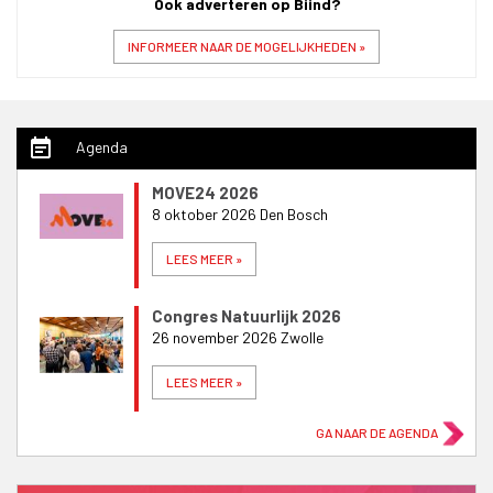
Ook adverteren op Biind?
INFORMEER NAAR DE MOGELIJKHEDEN »
event_note
Agenda
MOVE24 2026
8 oktober 2026 Den Bosch
LEES MEER »
Congres Natuurlijk 2026
26 november 2026 Zwolle
LEES MEER »
GA NAAR DE AGENDA