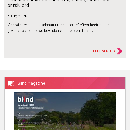
ontsluierd
3 aug
2026
Veel wijst erop dat stadsnatuur een positief effect heeft op de
gezondheid en het welbevinden van mensen. Toch…
LEES VERDER
menu_book
Biind Magazine