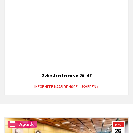
Ook adverteren op Biind?
INFORMEER NAAR DE MOGELIJKHEDEN »
event_note
Agenda
nov
26