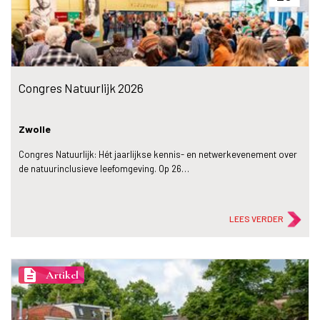
Congres Natuurlijk 2026
Zwolle
Congres Natuurlijk: Hét jaarlijkse kennis- en netwerkevenement over
de natuurinclusieve leefomgeving. Op 26…
LEES VERDER
description
Artikel