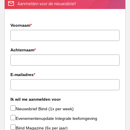
mail_outline
Aanmelden voor de nieuwsbrief
Voornaam
*
Achternaam
*
E-mailadres
*
Ik wil me aanmelden voor
Nieuwsbrief Biind (1x per week)
Evenementenupdate Integrale leefomgeving
Biind Magazine (6x per jaar)