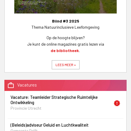
Biind #3 2025
Thema Natuurinclusieve Leefomgeving
Op de hoogte blijven?
Je kunt de online magazines gratis lezen via
de bibliotheek
.
LEES MEER »
work_outline
Vacatures
Vacature: Teamleider Strategische Ruimtelijke
Ontwikkeling
new_releases
Provincie Utrecht
(Beleids)adviseur Geluid en Luchtkwaliteit
Gemeente Delft