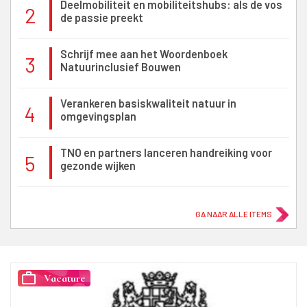
Deelmobiliteit en mobiliteitshubs: als de vos
2
de passie preekt
Schrijf mee aan het Woordenboek
3
Natuurinclusief Bouwen
Verankeren basiskwaliteit natuur in
4
omgevingsplan
TNO en partners lanceren handreiking voor
5
gezonde wijken
GA NAAR ALLE ITEMS
work_outline
Vacature