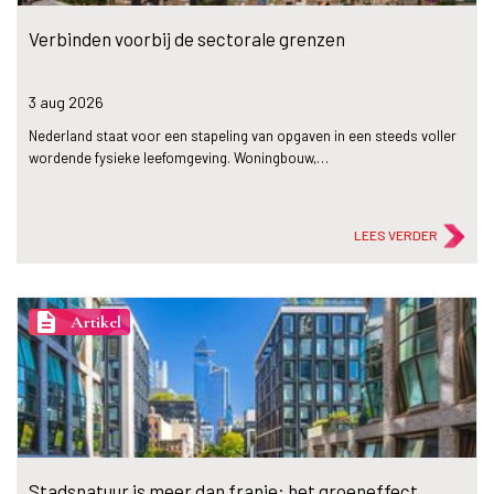
Verbinden voorbij de sectorale grenzen
3 aug
2026
Nederland staat voor een stapeling van opgaven in een steeds voller
wordende fysieke leefomgeving. Woningbouw,…
LEES VERDER
description
Artikel
Stadsnatuur is meer dan franje: het groeneffect