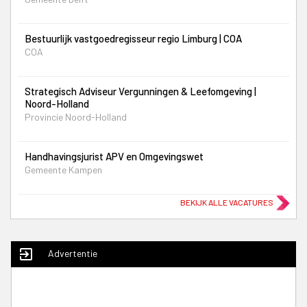
Bestuurlijk vastgoedregisseur regio Limburg | COA
COA
Strategisch Adviseur Vergunningen & Leefomgeving |
Noord-Holland
Provincie Noord-Holland
Handhavingsjurist APV en Omgevingswet
Gemeente Kampen
BEKIJK ALLE VACATURES
exit_to_app
Advertentie