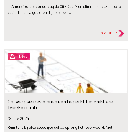
In Amersfoort is donderdag de City Deal ‘Een slimme stad, zo doe je
dat’ officieel afgesloten. Tijdens een…
LEES VERDER
person_outline
Blog
Ontwerpkeuzes binnen een beperkt beschikbare
fysieke ruimte
19 nov
2024
Ruimte is bij elke stedelijke schaalsprong het toverwoord. Niet