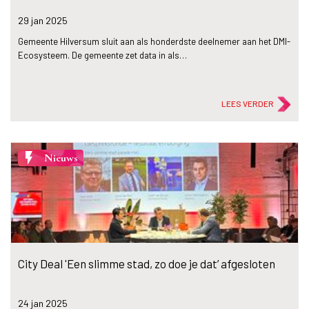
29 jan
2025
Gemeente Hilversum sluit aan als honderdste deelnemer aan het DMI-
Ecosysteem. De gemeente zet data in als…
LEES VERDER
flash_on
Nieuws
City Deal 'Een slimme stad, zo doe je dat’ afgesloten
24 jan
2025