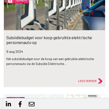
description
Artikel
Subsidiebudget voor koop gebruikte elektrische
personenauto op
9 aug
2024
Het subsidiebudget voor de koop van een gebruikte elektrische
personenauto via de Subsidie Elektrische…
LEES VERDER
person_outline
Blog