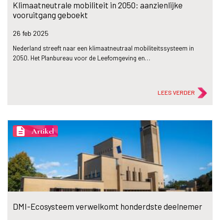
Klimaatneutrale mobiliteit in 2050: aanzienlijke
vooruitgang geboekt
26 feb
2025
Nederland streeft naar een klimaatneutraal mobiliteitssysteem in
2050. Het Planbureau voor de Leefomgeving en…
LEES VERDER
description
Artikel
DMI-Ecosysteem verwelkomt honderdste deelnemer