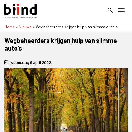
Overslaan
en
search
Toggl
naar
de
Home
Nieuws
Wegbeheerders krijgen hulp van slimme auto's
inhoud
Kruimelpad
gaan
Wegbeheerders krijgen hulp van slimme
auto's
woensdag 6 april 2022