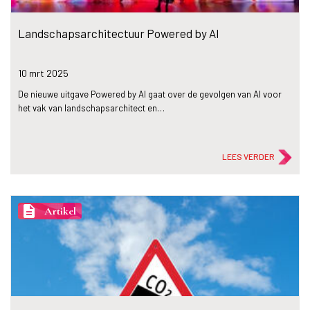
Landschapsarchitectuur Powered by AI
10 mrt
2025
De nieuwe uitgave Powered by AI gaat over de gevolgen van AI voor
het vak van landschapsarchitect en…
LEES VERDER
description
Artikel