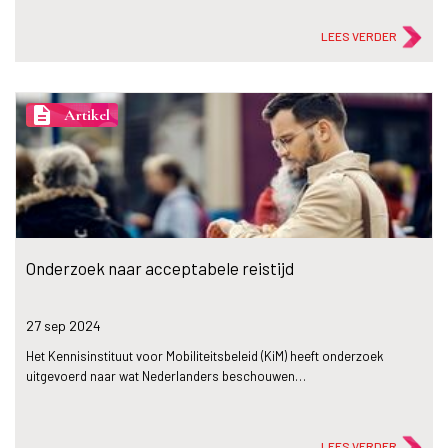
LEES VERDER
description
Artikel
Onderzoek naar acceptabele reistijd
27 sep
2024
Het Kennisinstituut voor Mobiliteitsbeleid (KiM) heeft onderzoek
uitgevoerd naar wat Nederlanders beschouwen…
LEES VERDER