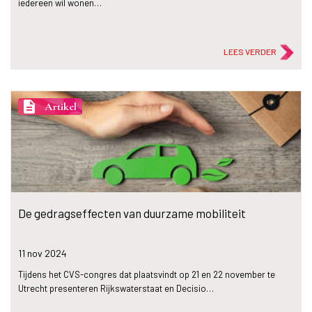
iedereen wil wonen…
LEES VERDER
description
Artikel
De gedragseffecten van duurzame mobiliteit
11 nov
2024
Tijdens het CVS-congres dat plaatsvindt op 21 en 22 november te
Utrecht presenteren Rijkswaterstaat en Decisio…