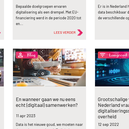
Bepaalde doelgroepen ervaren
Er is in Nederland 
digitalisering als een drempel. Met EU-
data beschikbaar d
financiering werd in de periode 2020 tot
de verschillende o
en…
LEES VERDER
person_outline
filter_list
Blog
Longread
En wanneer gaan we nu eens
Grootschalige
echt (digitaal) samenwerken?
Nederland vra
digitaliserings
11 apr
2023
overheid
12 sep
2022
Data is het nieuwe goud, we moeten naar