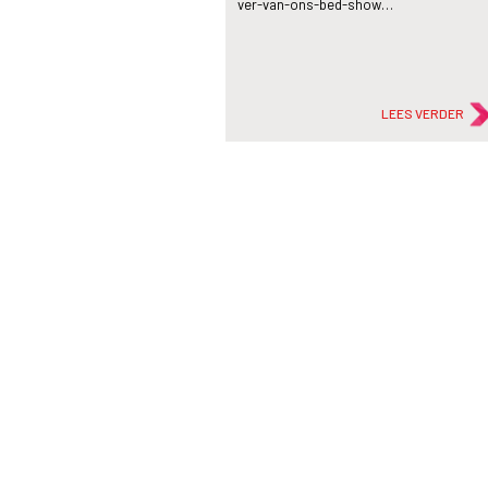
ver-van-ons-bed-show…
LEES VERDER
description
Artikel
Bezorgrobot Rosie brengt de
boodschappen op campus
Rotterdam
20 jun
2022
Miljoenen pakketjes worden elke dag