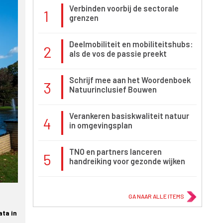
Verbinden voorbij de sectorale
1
grenzen
Deelmobiliteit en mobiliteitshubs:
2
als de vos de passie preekt
Schrijf mee aan het Woordenboek
3
Natuurinclusief Bouwen
Verankeren basiskwaliteit natuur
4
in omgevingsplan
TNO en partners lanceren
5
handreiking voor gezonde wijken
GA NAAR ALLE ITEMS
ta in