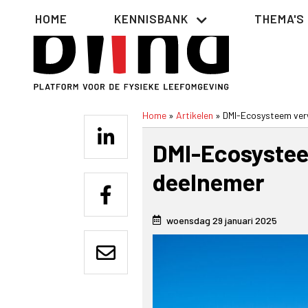
Overslaan
Hoofdnavigatie
HOME
KENNISBANK
THEMA'S
en
naar
de
inhoud
gaan
Home
Artikelen
DMI-Ecosysteem ver
Kruimelpad
DMI-Ecosyste
deelnemer
woensdag 29 januari 2025