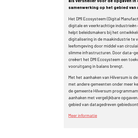
als versneller voor de opgaven in 
samenwerking op het gebied van m
Het DMI Ecosysteem (Digital Manufact
digitale en veerkrachtige industrieë
helpt beleidsmakers bij het ontwikkel
digitalisering in de maakindustrie te
leefomgeving door middel van circula
slimme infrastructuren. Door data-g
creëert het DMI Ecosysteem een toek
vooruitgang in balans brengt.
Met het aanhaken van Hilversum is de
met andere gemeenten onder meer kenni
de gemeente Hilversum programmamana
aanhaken met vergelijkbare opgaven.
gebied van datagedreven gebiedsontw
Meer informatie