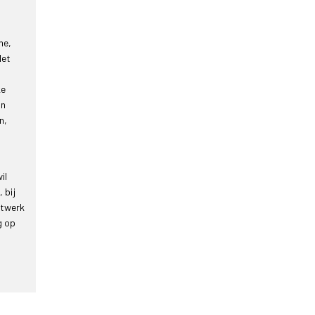
me,
Het
ke
an
n,
il
 bij
etwerk
g op