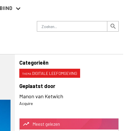
BIIND
Nieuwsbrief
Adverteren
Contact
Zoeken
search
Categorieën
DIGITALE LEEFOMGEVING
Geplaatst door
Manon van Ketwich
Acquire
trending_up
Meest gelezen