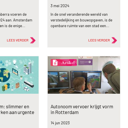
3 mei
2024
nberra voeren de
In de snel veranderende wereld van
2024 aan. Amsterdam
verstedelijking en bouwopgaven, is de
 en is de enige…
openbare ruimte van een stad een…
LEES VERDER
LEES VERDER
description
Artikel
m: slimmer en
Autonoom vervoer krijgt vorm
rken aan urgente
in Rotterdam
14 jun
2023