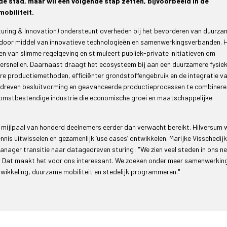
de stad, maar wil een volgende stap zetten, bijvoorbeeld in de
obiliteit.
uring & Innovation) ondersteunt overheden bij het bevorderen van duurza
n door middel van innovatieve technologieën en samenwerkingsverbanden. 
en van slimme regelgeving en stimuleert publiek-private initiatieven om
 versnellen. Daarnaast draagt het ecosysteem bij aan een duurzamere fysie
ire productiemethoden, efficiënter grondstoffengebruik en de integratie v
edreven besluitvorming en geavanceerde productieprocessen te combinere
omstbestendige industrie die economische groei en maatschappelijke
 mijlpaal van honderd deelnemers eerder dan verwacht bereikt. Hilversum w
s uitwisselen en gezamenlijk ‘use cases’ ontwikkelen. Marijke Visschedijk,
ger transitie naar datagedreven sturing: "We zien veel steden in ons n
 Dat maakt het voor ons interessant. We zoeken onder meer samenwerkin
ikkeling, duurzame mobiliteit en stedelijk programmeren."