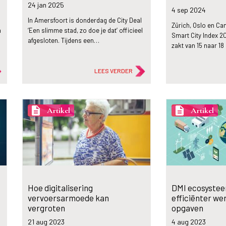
24 jan
2025
4 sep
2024
In Amersfoort is donderdag de City Deal
Zürich, Oslo en Ca
n
‘Een slimme stad, zo doe je dat’ officieel
Smart City Index 
afgesloten. Tijdens een…
zakt van 15 naar 18
LEES VERDER
description
description
Artikel
Artikel
Hoe digitalisering
DMI ecosystee
vervoersarmoede kan
efficiënter we
vergroten
opgaven
21 aug
2023
4 aug
2023