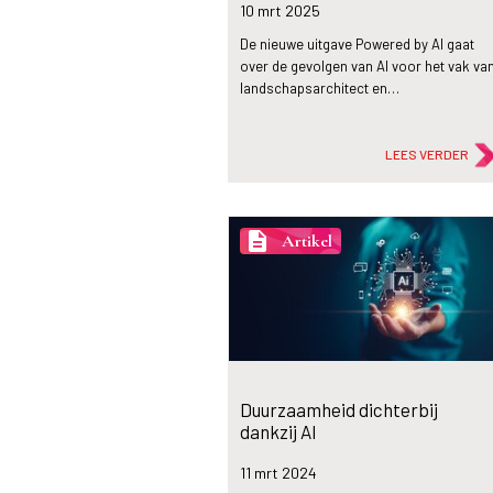
10 mrt
2025
De nieuwe uitgave Powered by AI gaat
over de gevolgen van AI voor het vak va
landschapsarchitect en…
LEES VERDER
description
Artikel
Duurzaamheid dichterbij
dankzij AI
11 mrt
2024