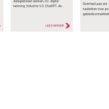
datagedreven werken, IoT, digital
Overheid aan zet:
twinning, Industrie 4.0, ChatGPT, de…
nadenken over posi
gebiedsontwikkel
LEES VERDER
flash_on
flash_on
Nieuws
Nieuws
Publicatie: Data en
Wegbeheerders
Gebiedsontwikkeling
van slimme aut
19 apr
2022
6 apr
2022
De SKG Kring van Adviseurs
Auto’s gaan wegb
Gebiedsontwikkeling van de TU Delft
door hen continu 