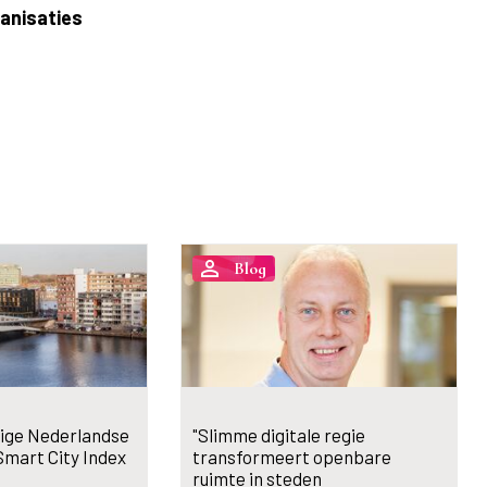
ganisaties
person_outline
Blog
ige Nederlandse
"Slimme digitale regie
 Smart City Index
transformeert openbare
ruimte in steden