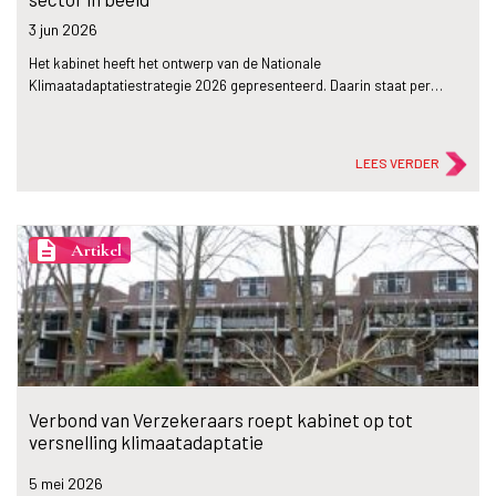
3 jun
2026
Het kabinet heeft het ontwerp van de Nationale
Klimaatadaptatiestrategie 2026 gepresenteerd. Daarin staat per…
LEES VERDER
description
Artikel
Verbond van Verzekeraars roept kabinet op tot
versnelling klimaatadaptatie
5 mei
2026