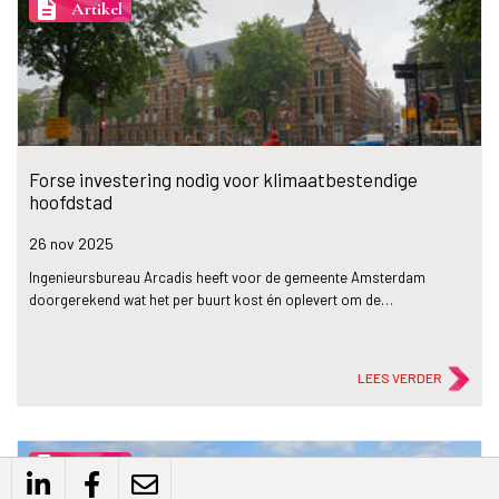
description
Artikel
Forse investering nodig voor klimaatbestendige
hoofdstad
26 nov
2025
Ingenieursbureau Arcadis heeft voor de gemeente Amsterdam
doorgerekend wat het per buurt kost én oplevert om de…
LEES VERDER
description
Artikel