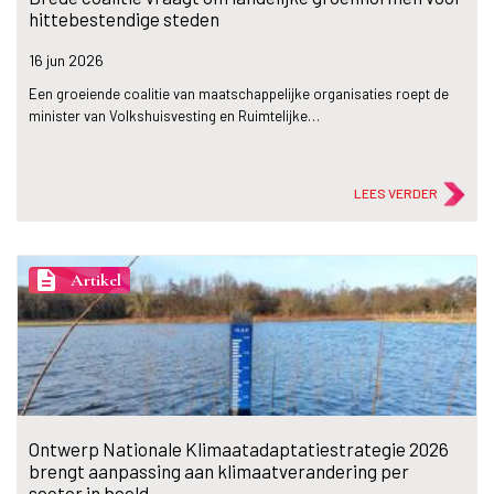
hittebestendige steden
16 jun
2026
Een groeiende coalitie van maatschappelijke organisaties roept de
minister van Volkshuisvesting en Ruimtelijke…
LEES VERDER
description
Artikel
Ontwerp Nationale Klimaatadaptatiestrategie 2026
brengt aanpassing aan klimaatverandering per
sector in beeld