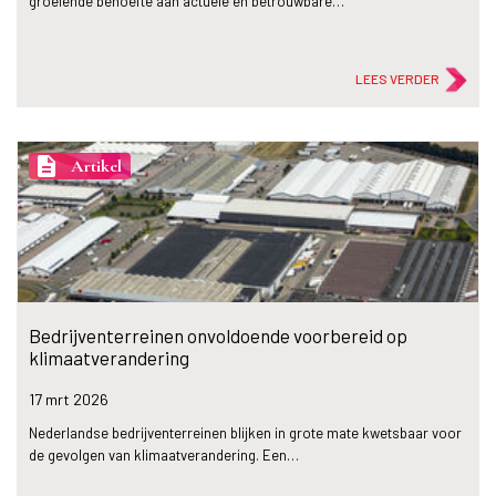
groeiende behoefte aan actuele en betrouwbare…
LEES VERDER
description
Artikel
Bedrijventerreinen onvoldoende voorbereid op
klimaatverandering
17 mrt
2026
Nederlandse bedrijventerreinen blijken in grote mate kwetsbaar voor
de gevolgen van klimaatverandering. Een…