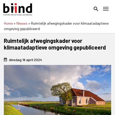
Overslaan
en
search
Toggl
naar
de
Home
Nieuws
Ruimtelijk afwegingskader voor klimaatadaptieve
inhoud
Kruimelpad
omgeving gepubliceerd
gaan
Ruimtelijk afwegingskader voor
klimaatadaptieve omgeving gepubliceerd
dinsdag 16 april 2024