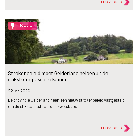
LEES VERDER
flash_on
Nieuws
Strokenbeleid moet Gelderland helpen uit de
stikstofimpasse te komen
22 jan
2026
De provincie Gelderland heeft een nieuw strokenbeleid vastgesteld
om de stikstofuitstoot rond kwetsbare…
LEES VERDER