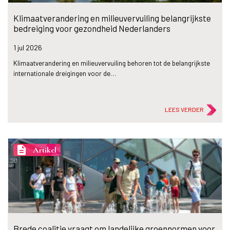
Klimaatverandering en milieuvervuiling belangrijkste
bedreiging voor gezondheid Nederlanders
1 jul
2026
Klimaatverandering en milieuvervuiling behoren tot de belangrijkste
internationale dreigingen voor de…
LEES VERDER
description
Artikel
Brede coalitie vraagt om landelijke groennormen voor