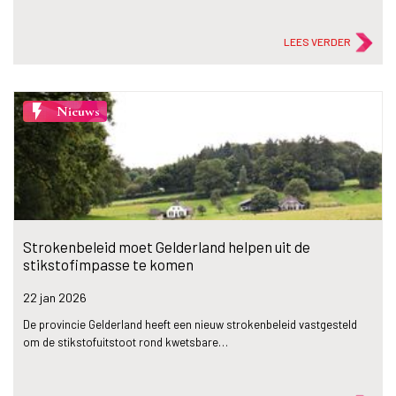
LEES VERDER
flash_on
Nieuws
Strokenbeleid moet Gelderland helpen uit de
stikstofimpasse te komen
22 jan
2026
De provincie Gelderland heeft een nieuw strokenbeleid vastgesteld
om de stikstofuitstoot rond kwetsbare…