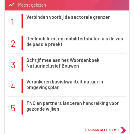
trending_up
Meest gelezen
Verbinden voorbij de sectorale grenzen
1
Deelmobiliteit en mobiliteitshubs: als de vos
2
de passie preekt
Schrijf mee aan het Woordenboek
3
Natuurinclusief Bouwen
Verankeren basiskwaliteit natuur in
4
omgevingsplan
TNO en partners lanceren handreiking voor
5
gezonde wijken
GA NAAR ALLE ITEMS