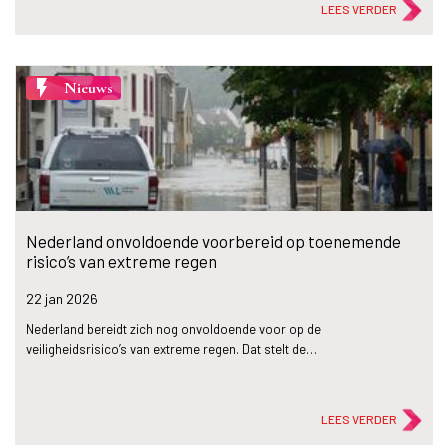
LEES VERDER
flash_on
Nieuws
Nederland onvoldoende voorbereid op toenemende
risico’s van extreme regen
22 jan
2026
Nederland bereidt zich nog onvoldoende voor op de
veiligheidsrisico’s van extreme regen. Dat stelt de…
LEES VERDER