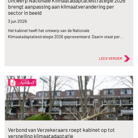
Ontwerp Nationale Klimaatadaptatiestrategie 2026
brengt aanpassing aan klimaatverandering per
sector in beeld
3 jun
2026
Het kabinet heeft het ontwerp van de Nationale
Klimaatadaptatiestrategie 2026 gepresenteerd. Daarin staat per…
LEES VERDER
description
Artikel
Verbond van Verzekeraars roept kabinet op tot
versnelling klimaatadaptatie