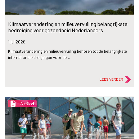
Klimaatverandering en milieuvervuiling belangrijkste
bedreiging voor gezondheid Nederlanders
1 jul
2026
Klimaatverandering en milieuvervuiling behoren tot de belangrijkste
internationale dreigingen voor de…
LEES VERDER
description
Artikel