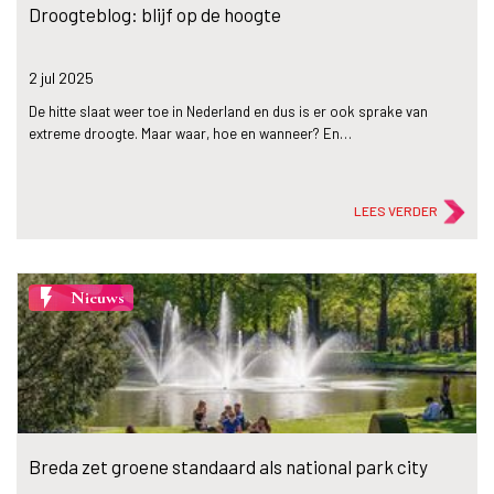
Droogteblog: blijf op de hoogte
2 jul
2025
De hitte slaat weer toe in Nederland en dus is er ook sprake van
extreme droogte. Maar waar, hoe en wanneer? En…
LEES VERDER
flash_on
Nieuws
Breda zet groene standaard als national park city