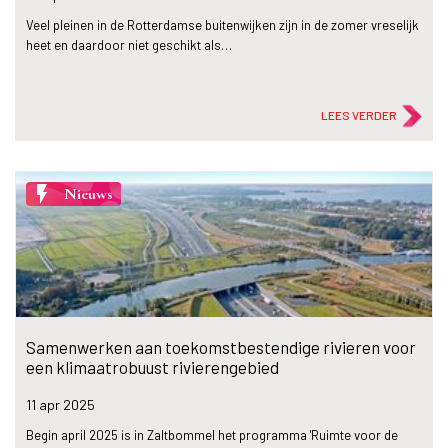
Veel pleinen in de Rotterdamse buitenwijken zijn in de zomer vreselijk
heet en daardoor niet geschikt als…
LEES VERDER
flash_on
Nieuws
Samenwerken aan toekomstbestendige rivieren voor
een klimaatrobuust rivierengebied
11 apr
2025
Begin april 2025 is in Zaltbommel het programma 'Ruimte voor de