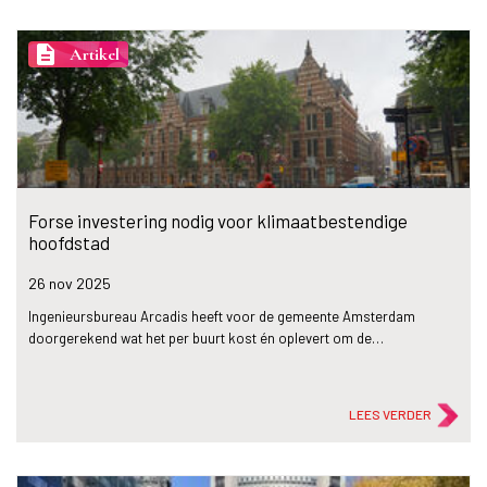
description
Artikel
Forse investering nodig voor klimaatbestendige
hoofdstad
26 nov
2025
Ingenieursbureau Arcadis heeft voor de gemeente Amsterdam
doorgerekend wat het per buurt kost én oplevert om de…
LEES VERDER