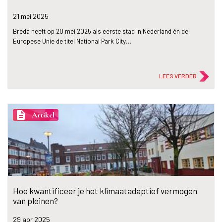
21 mei
2025
Breda heeft op 20 mei 2025 als eerste stad in Nederland én de
Europese Unie de titel National Park City…
LEES VERDER
description
Artikel
Hoe kwantificeer je het klimaatadaptief vermogen
van pleinen?
29 apr
2025