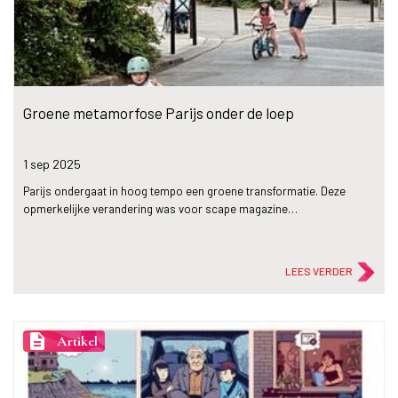
Groene metamorfose Parijs onder de loep
1 sep
2025
Parijs ondergaat in hoog tempo een groene transformatie. Deze
opmerkelijke verandering was voor scape magazine…
LEES VERDER
description
Artikel