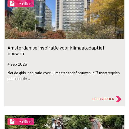
description
Artikel
Amsterdamse inspiratie voor klimaatadaptief
bouwen
4 sep
2025
Met de gids Inspiratie voor klimaatadaptief bouwen in 17 maatregelen
publiceerde…
LEES VERDER
description
Artikel