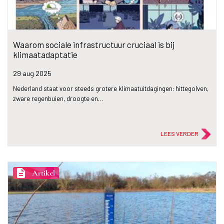
Waarom sociale infrastructuur cruciaal is bij
klimaatadaptatie
29 aug
2025
Nederland staat voor steeds grotere klimaatuitdagingen: hittegolven,
zware regenbuien, droogte en…
LEES VERDER
description
Artikel