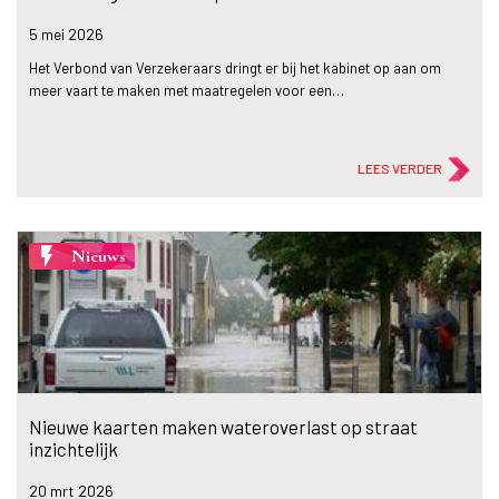
5 mei
2026
Het Verbond van Verzekeraars dringt er bij het kabinet op aan om
meer vaart te maken met maatregelen voor een…
LEES VERDER
flash_on
Nieuws
Nieuwe kaarten maken wateroverlast op straat
inzichtelijk
20 mrt
2026