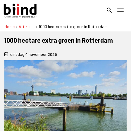
Overslaan
en
search
Toggl
naar
de
Home
Artikelen
1000 hectare extra groen in Rotterdam
inhoud
Kruimelpad
gaan
1000 hectare extra groen in Rotterdam
dinsdag 4 november 2025