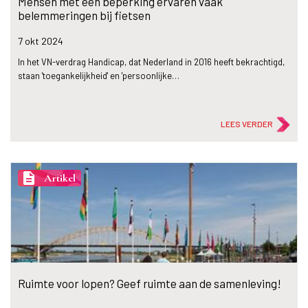
Mensen met een beperking ervaren vaak
belemmeringen bij fietsen
7 okt
2024
In het VN-verdrag Handicap, dat Nederland in 2016 heeft bekrachtigd,
staan 'toegankelijkheid' en 'persoonlijke…
LEES VERDER
description
Artikel
Ruimte voor lopen? Geef ruimte aan de samenleving!