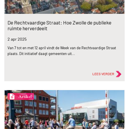
De Rechtvaardige Straat: Hoe Zwolle de publieke
ruimte herverdeelt
2 apr
2025
Van 7 tot en met 12 april vindt de Week van de Rechtvaardige Straat
plaats. Dit initiatief daagt gemeenten uit…
LEES VERDER
description
Artikel