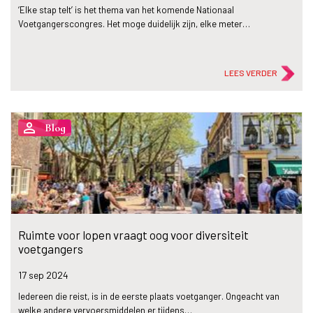
‘Elke stap telt’ is het thema van het komende Nationaal
Voetgangerscongres. Het moge duidelijk zijn, elke meter…
LEES VERDER
person_outline
Blog
Ruimte voor lopen vraagt oog voor diversiteit
voetgangers
17 sep
2024
Iedereen die reist, is in de eerste plaats voetganger. Ongeacht van
welke andere vervoersmiddelen er tijdens…