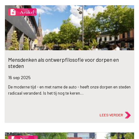
description
Artikel
Mensdenken als ontwerpfilosofie voor dorpen en
steden
16 sep
2025
De moderne tijd - en met name de auto - heeft onze dorpen en steden
radicaal veranderd. Is het tij nog te keren…
LEES VERDER