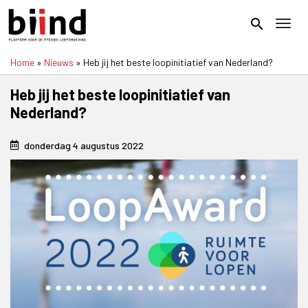
Overslaan
en
search
Toggl
naar
de
Home
Nieuws
Heb jij het beste loopinitiatief van Nederland?
inhoud
Kruimelpad
gaan
Heb jij het beste loopinitiatief van
Nederland?
donderdag 4 augustus 2022