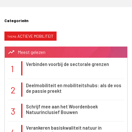
Categorieën
ACTIEVE MOBILITEIT
trending_up
Meest gelezen
Verbinden voorbij de sectorale grenzen
1
Deelmobiliteit en mobiliteitshubs: als de vos
2
de passie preekt
Schrijf mee aan het Woordenboek
3
Natuurinclusief Bouwen
Verankeren basiskwaliteit natuur in