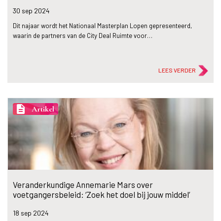
30 sep
2024
Dit najaar wordt het Nationaal Masterplan Lopen gepresenteerd,
waarin de partners van de City Deal Ruimte voor…
LEES VERDER
description
Artikel
Veranderkundige Annemarie Mars over
voetgangersbeleid: ‘Zoek het doel bij jouw middel’
18 sep
2024