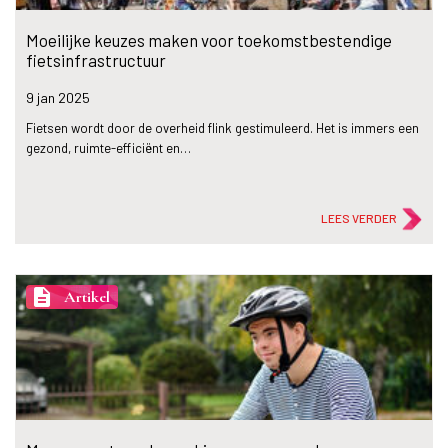
Moeilijke keuzes maken voor toekomstbestendige
fietsinfrastructuur
9 jan
2025
Fietsen wordt door de overheid flink gestimuleerd. Het is immers een
gezond, ruimte-efficiënt en…
LEES VERDER
description
Artikel