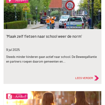
flash_on
Nieuws
'Maak zelf fietsen naar school weer de norm'
9 jul
2025
Steeds minder kinderen gaan actief naar school. De Beweegalliantie
en partners roepen daarom gemeenten en…
LEES VERDER
description
Artikel