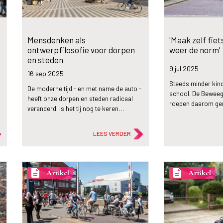
Mensdenken als
'Maak zelf fie
ontwerpfilosofie voor dorpen
weer de norm'
en steden
9 jul
2025
16 sep
2025
Steeds minder kind
De moderne tijd - en met name de auto -
school. De Beweega
heeft onze dorpen en steden radicaal
roepen daarom g
…
veranderd. Is het tij nog te keren…
LEES VERDER
description
description
Artikel
Artikel