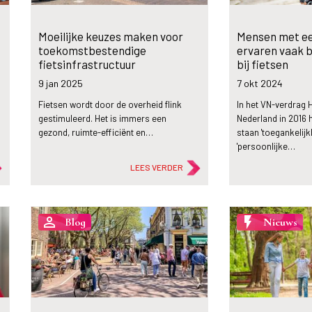
Moeilijke keuzes maken voor
Mensen met ee
toekomstbestendige
ervaren vaak 
fietsinfrastructuur
bij fietsen
9 jan
2025
7 okt
2024
Fietsen wordt door de overheid flink
In het VN-verdrag 
gestimuleerd. Het is immers een
Nederland in 2016 
gezond, ruimte-efficiënt en…
staan 'toegankelijk
'persoonlijke…
LEES VERDER
person_outline
flash_on
Blog
Nieuws