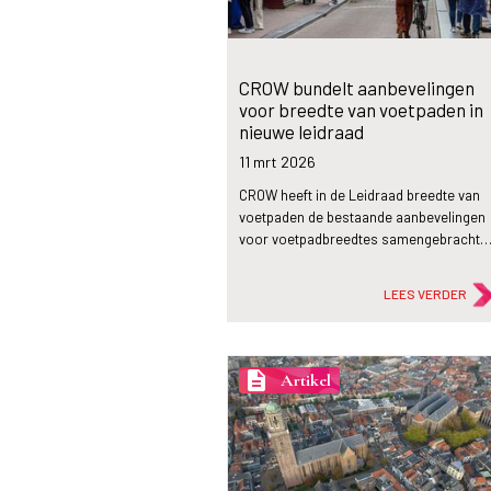
CROW bundelt aanbevelingen
voor breedte van voetpaden in
nieuwe leidraad
11 mrt
2026
CROW heeft in de Leidraad breedte van
voetpaden de bestaande aanbevelingen
voor voetpadbreedtes samengebracht
LEES VERDER
description
Artikel