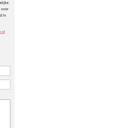
lijke
 over
d in
.nl