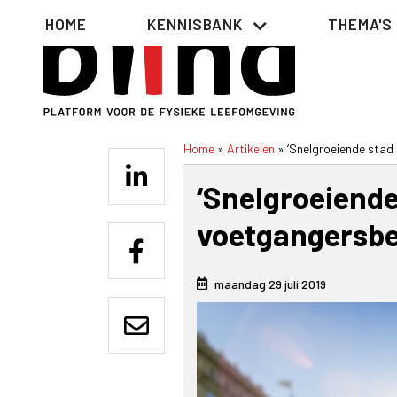
Overslaan
Hoofdnavigatie
HOME
KENNISBANK
THEMA'S
en
naar
de
inhoud
gaan
Home
Artikelen
‘Snelgroeiende stad 
Kruimelpad
‘Snelgroeiende
voetgangersbe
maandag 29 juli 2019