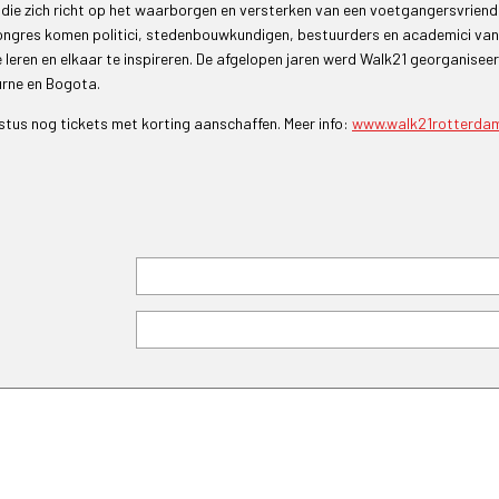
g die zich richt op het waarborgen en versterken van een voetgangersvriende
congres komen politici, stedenbouwkundigen, bestuurders en academici van
 leren en elkaar te inspireren. De afgelopen jaren werd Walk21 georganiseer
urne en Bogota.
tus nog tickets met korting aanschaffen. Meer info:
www.walk21rotterdam