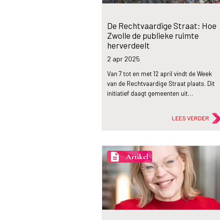
De Rechtvaardige Straat: Hoe
Zwolle de publieke ruimte
herverdeelt
2 apr
2025
Van 7 tot en met 12 april vindt de Week
van de Rechtvaardige Straat plaats. Dit
initiatief daagt gemeenten uit…
LEES VERDER
description
Artikel