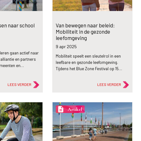
tsen naar school
Van bewegen naar beleid:
Mobiliteit in de gezonde
leefomgeving
9 apr
2025
eren gaan actief naar
Mobiliteit speelt een sleutelrol in een
lliantie en partners
leefbare en gezonde leefomgeving.
emeenten en…
Tijdens het Blue Zone Festival op 15…
LEES VERDER
LEES VERDER
description
Artikel