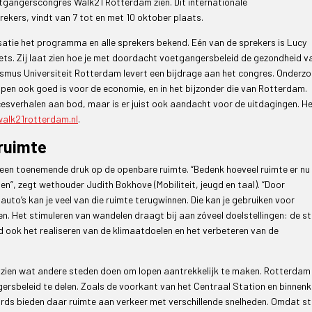
gangerscongres Walk21 Rotterdam zien. Dit internationale
ekers, vindt van 7 tot en met 10 oktober plaats.
satie het programma en alle sprekers bekend. Eén van de sprekers is Lucy
ets. Zij laat zien hoe je met doordacht voetgangersbeleid de gezondheid v
smus Universiteit Rotterdam levert een bijdrage aan het congres. Onderz
open ook goed is voor de economie, en in het bijzonder die van Rotterdam.
cesverhalen aan bod, maar is er juist ook aandacht voor de uitdagingen. H
alk21rotterdam.nl
.
ruimte
een toenemende druk op de openbare ruimte. “Bedenk hoeveel ruimte er nu
”, zegt wethouder Judith Bokhove (Mobiliteit, jeugd en taal). “Door
auto’s kan je veel van die ruimte terugwinnen. Die kan je gebruiken voor
n. Het stimuleren van wandelen draagt bij aan zóveel doelstellingen: de s
 ook het realiseren van de klimaatdoelen en het verbeteren van de
zien wat andere steden doen om lopen aantrekkelijk te maken. Rotterdam
rsbeleid te delen. Zoals de voorkant van het Centraal Station en binnenk
rds bieden daar ruimte aan verkeer met verschillende snelheden. Omdat s