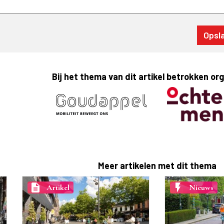
Bij het thema van dit artikel betrokken or
Meer artikelen met dit thema
description
flash_on
Artikel
Nieuws