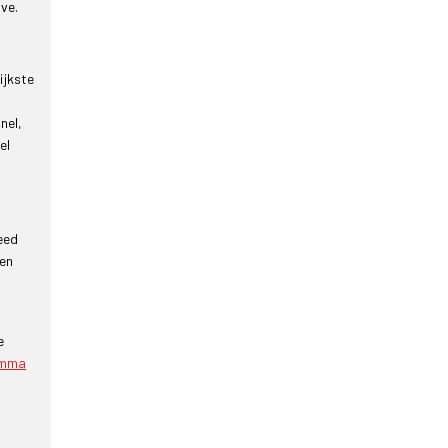
ve.
ijkste
nel,
el
eed
een
e
amma