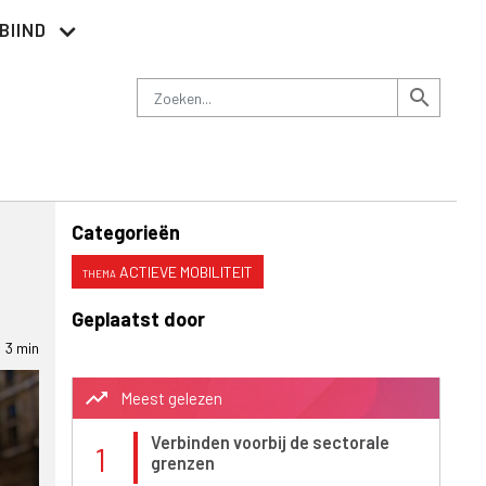
BIIND
Nieuwsbrief
Adverteren
Contact
Zoeken
search
Categorieën
ACTIEVE MOBILITEIT
Geplaatst door
3 min
trending_up
Meest gelezen
Verbinden voorbij de sectorale
1
grenzen