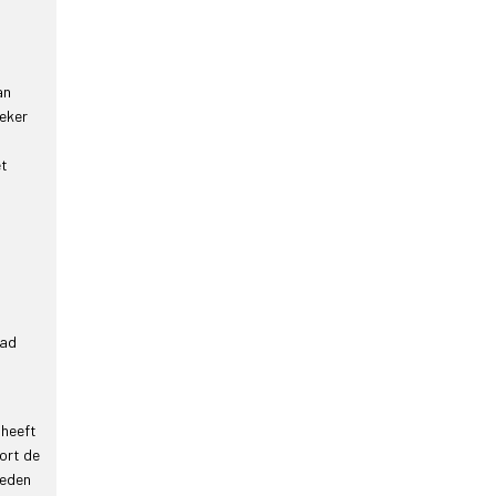
an
oeker
et
tad
 heeft
ort de
teden