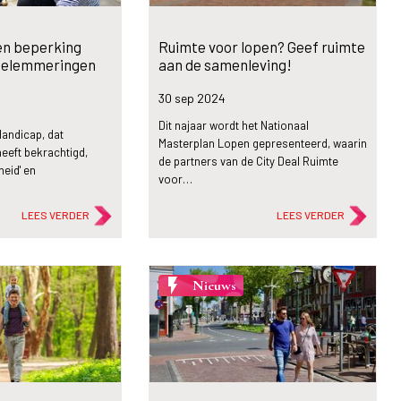
n beperking
Ruimte voor lopen? Geef ruimte
belemmeringen
aan de samenleving!
30 sep
2024
Dit najaar wordt het Nationaal
Handicap, dat
Masterplan Lopen gepresenteerd, waarin
heeft bekrachtigd,
de partners van de City Deal Ruimte
heid' en
voor…
LEES VERDER
LEES VERDER
flash_on
Nieuws