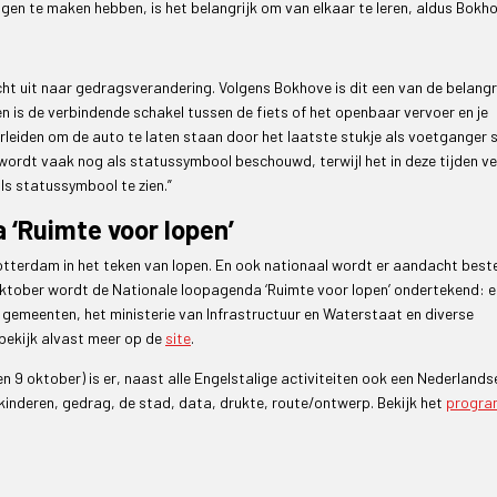
gen te maken hebben, is het belangrijk om van elkaar te leren, aldus Bokho
ht uit naar gedragsverandering. Volgens Bokhove is dit een van de belangr
n is de verbindende schakel tussen de fiets of het openbaar vervoer en je
leiden om de auto te laten staan door het laatste stukje als voetganger s
 wordt vaak nog als statussymbool beschouwd, terwijl het in deze tijden ve
als statussymbool te zien.”
 ‘Ruimte voor lopen’
otterdam in het teken van lopen. En ook nationaal wordt er aandacht best
tober wordt de Nationale loopagenda ‘Ruimte voor lopen’ ondertekend: 
en gemeenten, het ministerie van Infrastructuur en Waterstaat en diverse
bekijk alvast meer op de
site
.
n 9 oktober) is er, naast alle Engelstalige activiteiten ook een Nederlands
inderen, gedrag, de stad, data, drukte, route/ontwerp. Bekijk het
progr