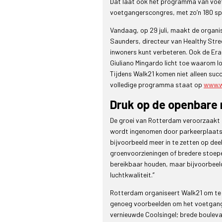
Dat laat ook het programma van voet
voetgangerscongres, met zo’n 180 spr
Vandaag, op 29 juli, maakt de organi
Saunders, directeur van Healthy Stre
inwoners kunt verbeteren. Ook de Era
Giuliano Mingardo licht toe waarom l
Tijdens Walk21 komen niet alleen suc
volledige programma staat op
www.w
Druk op de openbare 
De groei van Rotterdam veroorzaakt 
wordt ingenomen door parkeerplaatsen
bijvoorbeeld meer in te zetten op deel
groenvoorzieningen of bredere stoepe
bereikbaar houden, maar bijvoorbeeld
luchtkwaliteit.”
Rotterdam organiseert Walk21 om te 
genoeg voorbeelden om het voetgange
vernieuwde Coolsingel; brede bouleva