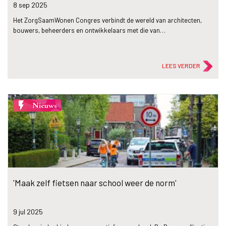
8 sep
2025
Het ZorgSaamWonen Congres verbindt de wereld van architecten,
bouwers, beheerders en ontwikkelaars met die van…
LEES VERDER
flash_on
Nieuws
'Maak zelf fietsen naar school weer de norm'
9 jul
2025