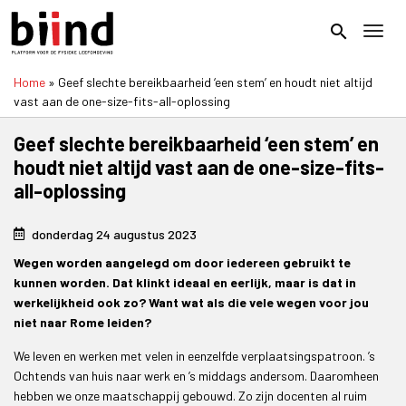
Overslaan
en
search
Toggl
naar
de
Home
Geef slechte bereikbaarheid ‘een stem’ en houdt niet altijd
inhoud
Kruimelpad
vast aan de one-size-fits-all-oplossing
gaan
Geef slechte bereikbaarheid ‘een stem’ en
houdt niet altijd vast aan de one-size-fits-
all-oplossing
donderdag 24 augustus 2023
Wegen worden aangelegd om door iedereen gebruikt te
kunnen worden. Dat klinkt ideaal en eerlijk, maar is dat in
werkelijkheid ook zo? Want wat als die vele wegen voor jou
niet naar Rome leiden?
We leven en werken met velen in eenzelfde verplaatsingspatroon. ’s
Ochtends van huis naar werk en ’s middags andersom. Daaromheen
hebben we onze maatschappij gebouwd. Zo zijn docenten al ruim