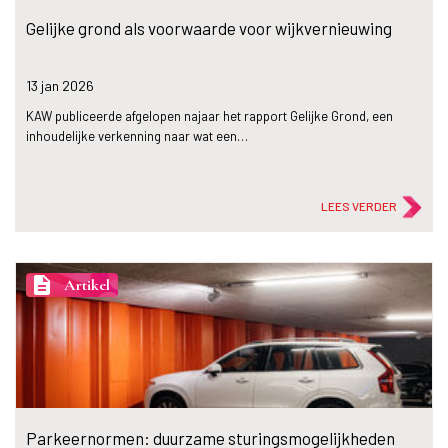
Gelijke grond als voorwaarde voor wijkvernieuwing
13 jan
2026
KAW publiceerde afgelopen najaar het rapport Gelijke Grond, een
inhoudelijke verkenning naar wat een…
LEES VERDER
description
Artikel
Parkeernormen: duurzame sturingsmogelijkheden