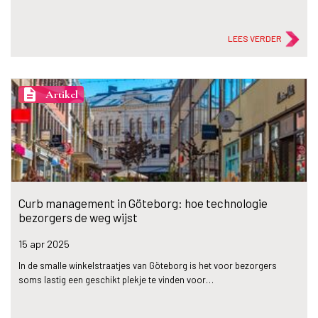
LEES VERDER
description
Artikel
Curb management in Göteborg: hoe technologie
bezorgers de weg wijst
15 apr
2025
In de smalle winkelstraatjes van Göteborg is het voor bezorgers
soms lastig een geschikt plekje te vinden voor…