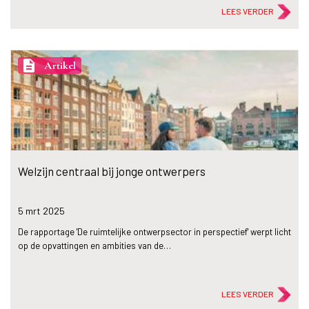
LEES VERDER
description
Artikel
Welzijn centraal bij jonge ontwerpers
5 mrt
2025
De rapportage 'De ruimtelijke ontwerpsector in perspectief' werpt licht
op de opvattingen en ambities van de…
LEES VERDER