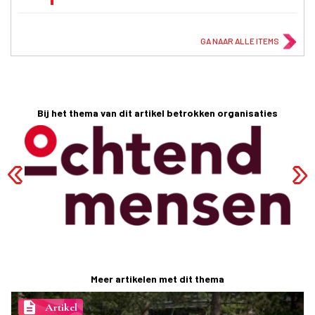
GA NAAR ALLE ITEMS
Bij het thema van dit artikel betrokken organisaties
Meer artikelen met dit thema
description
Artikel