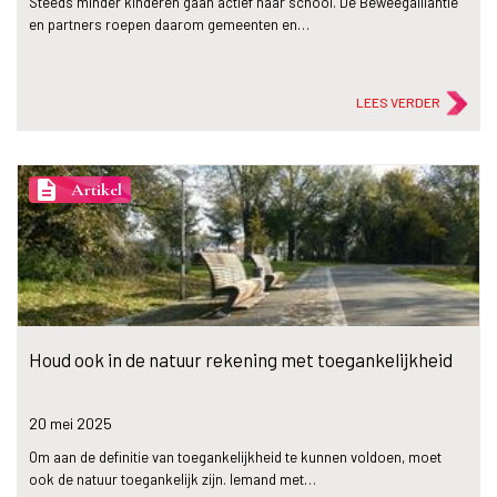
Steeds minder kinderen gaan actief naar school. De Beweegalliantie
en partners roepen daarom gemeenten en…
LEES VERDER
description
Artikel
Houd ook in de natuur rekening met toegankelijkheid
20 mei
2025
Om aan de definitie van toegankelijkheid te kunnen voldoen, moet
ook de natuur toegankelijk zijn. Iemand met…