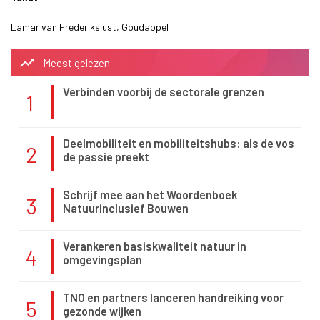
Lamar van Frederikslust, Goudappel
trending_up
Meest gelezen
Verbinden voorbij de sectorale grenzen
1
Deelmobiliteit en mobiliteitshubs: als de vos
2
de passie preekt
Schrijf mee aan het Woordenboek
3
Natuurinclusief Bouwen
Verankeren basiskwaliteit natuur in
4
omgevingsplan
TNO en partners lanceren handreiking voor
5
gezonde wijken