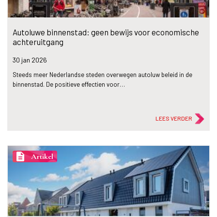
Autoluwe binnenstad: geen bewijs voor economische
achteruitgang
30 jan
2026
Steeds meer Nederlandse steden overwegen autoluw beleid in de
binnenstad. De positieve effectien voor…
LEES VERDER
description
Artikel