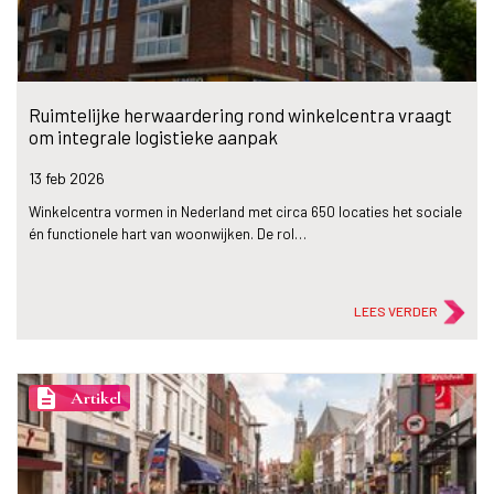
Ruimtelijke herwaardering rond winkelcentra vraagt
om integrale logistieke aanpak
13 feb
2026
Winkelcentra vormen in Nederland met circa 650 locaties het sociale
én functionele hart van woonwijken. De rol…
LEES VERDER
description
Artikel