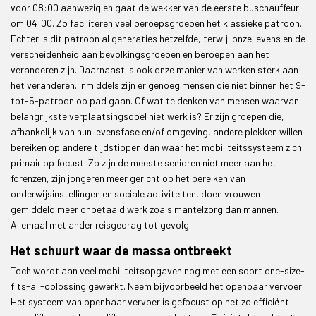
voor 08:00 aanwezig en gaat de wekker van de eerste buschauffeur
om 04:00. Zo faciliteren veel beroepsgroepen het klassieke patroon.
Echter is dit patroon al generaties hetzelfde, terwijl onze levens en de
verscheidenheid aan bevolkingsgroepen en beroepen aan het
veranderen zijn. Daarnaast is ook onze manier van werken sterk aan
het veranderen. Inmiddels zijn er genoeg mensen die niet binnen het 9-
tot-5-patroon op pad gaan. Of wat te denken van mensen waarvan
belangrijkste verplaatsingsdoel niet werk is? Er zijn groepen die,
afhankelijk van hun levensfase en/of omgeving, andere plekken willen
bereiken op andere tijdstippen dan waar het mobiliteitssysteem zich
primair op focust. Zo zijn de meeste senioren niet meer aan het
forenzen, zijn jongeren meer gericht op het bereiken van
onderwijsinstellingen en sociale activiteiten, doen vrouwen
gemiddeld meer onbetaald werk zoals mantelzorg dan mannen.
Allemaal met ander reisgedrag tot gevolg.
Het schuurt waar de massa ontbreekt
Toch wordt aan veel mobiliteitsopgaven nog met een soort one-size-
fits-all-oplossing gewerkt. Neem bijvoorbeeld het openbaar vervoer.
Het systeem van openbaar vervoer is gefocust op het zo efficiënt