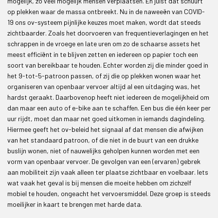
mogelijk, zo veel mogelijk mensen verplaatsen. En juist dat schuurt
op plekken waar de massa ontbreekt. Nu in de naweeën van COVID-
19 ons ov-systeem pijnlijke keuzes moet maken, wordt dat steeds
zichtbaarder. Zoals het doorvoeren van frequentieverlagingen en het
schrappen in de vroege en late uren om zo de schaarse assets het
meest efficiënt in te blijven zetten en iedereen op papier toch een
soort van bereikbaar te houden. Echter worden zij die minder goed in
het 9-tot-5-patroon passen, of zij die op plekken wonen waar het
organiseren van openbaar vervoer altijd al een uitdaging was, het
hardst geraakt. Daarbovenop heeft niet iedereen de mogelijkheid om
dan maar een auto of e-bike aan te schaffen. Een bus die één keer per
uur rijdt, moet dan maar net goed uitkomen in iemands dagindeling.
Hiermee geeft het ov-beleid het signaal af dat mensen die afwijken
van het standaard patroon, of die niet in de buurt van een drukke
buslijn wonen, niet of nauwelijks geholpen kunnen worden met een
vorm van openbaar vervoer. De gevolgen van een (ervaren) gebrek
aan mobiliteit zijn vaak alleen ter plaatse zichtbaar en voelbaar. Iets
wat vaak het geval is bij mensen die moeite hebben om zichzelf
mobiel te houden, ongeacht het vervoersmiddel. Deze groep is steeds
moeilijker in kaart te brengen met harde data.