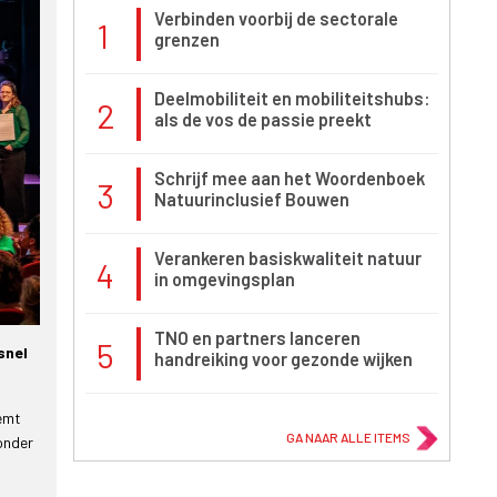
Verbinden voorbij de sectorale
1
grenzen
Deelmobiliteit en mobiliteitshubs:
2
als de vos de passie preekt
Schrijf mee aan het Woordenboek
3
Natuurinclusief Bouwen
Verankeren basiskwaliteit natuur
4
in omgevingsplan
TNO en partners lanceren
5
snel
handreiking voor gezonde wijken
emt
GA NAAR ALLE ITEMS
onder