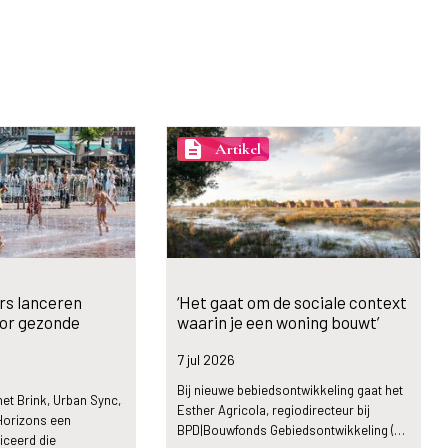
description
Artikel
rs lanceren
‘Het gaat om de sociale context
oor gezonde
waarin je een woning bouwt’
7 jul
2026
Bij nieuwe bebiedsontwikkeling gaat het
et Brink, Urban Sync,
Esther Agricola, regiodirecteur bij
Horizons een
BPD|Bouwfonds Gebiedsontwikkeling (…
iceerd die