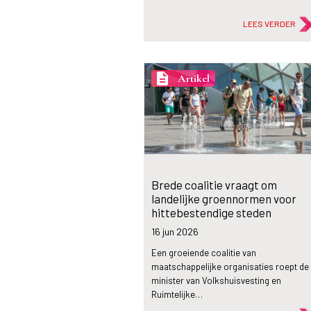
LEES VERDER
description
Artikel
Brede coalitie vraagt om
landelijke groennormen voor
hittebestendige steden
16 jun
2026
Een groeiende coalitie van
maatschappelijke organisaties roept de
minister van Volkshuisvesting en
Ruimtelijke…