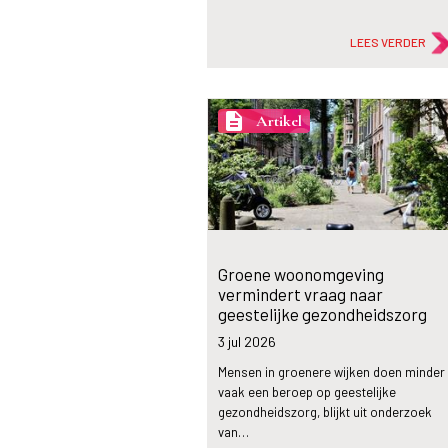
LEES VERDER
description
Artikel
Groene woonomgeving
vermindert vraag naar
geestelijke gezondheidszorg
3 jul
2026
Mensen in groenere wijken doen minder
vaak een beroep op geestelijke
gezondheidszorg, blijkt uit onderzoek
van…