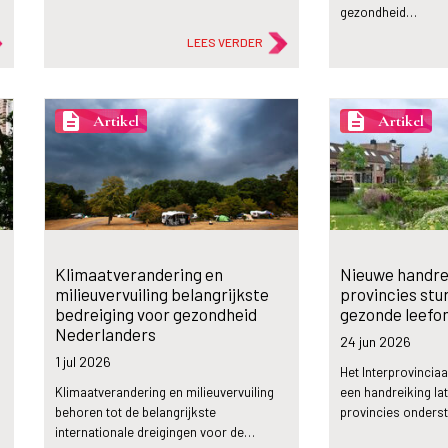
gezondheid…
LEES VERDER
description
description
Artikel
Artikel
Klimaatverandering en
Nieuwe handre
milieuvervuiling belangrijkste
provincies stu
bedreiging voor gezondheid
gezonde leefo
Nederlanders
24 jun
2026
1 jul
2026
Het Interprovinciaal
Klimaatverandering en milieuvervuiling
een handreiking lat
behoren tot de belangrijkste
provincies onderst
internationale dreigingen voor de…