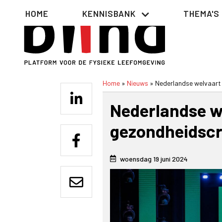
Overslaan
Hoofdnavigatie
HOME
KENNISBANK
THEMA'S
en
naar
de
inhoud
gaan
Home
Nieuws
Nederlandse welvaart 
Kruimelpad
Nederlandse we
gezondheidscr
woensdag 19 juni 2024