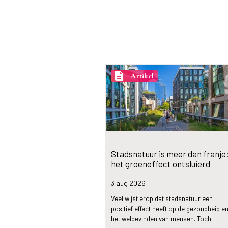
description
Artikel
Stadsnatuur is meer dan franje
het groeneffect ontsluierd
3 aug
2026
Veel wijst erop dat stadsnatuur een
positief effect heeft op de gezondheid e
het welbevinden van mensen. Toch…