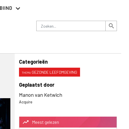
BIIND
Nieuwsbrief
Adverteren
Contact
Zoeken
search
Categorieën
GEZONDE LEEFOMGEVING
Geplaatst door
Manon van Ketwich
Acquire
trending_up
Meest gelezen