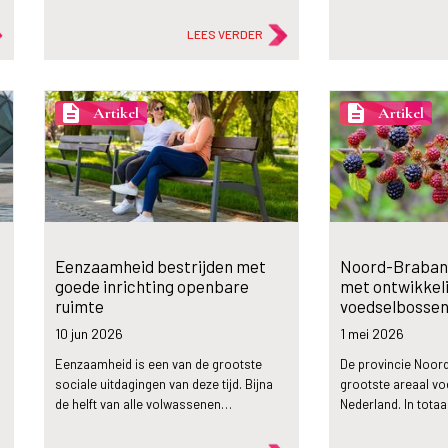
LEES VERDER
description
description
Artikel
Artikel
Eenzaamheid bestrijden met
Noord-Brabant
goede inrichting openbare
met ontwikkel
ruimte
voedselbosse
10 jun
2026
1 mei
2026
Eenzaamheid is een van de grootste
De provincie Noord
sociale uitdagingen van deze tijd. Bijna
grootste areaal v
de helft van alle volwassenen…
Nederland. In tota