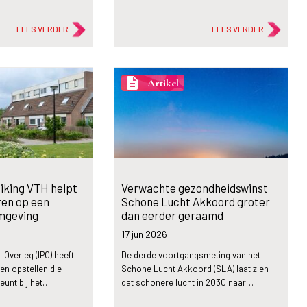
LEES VERDER
LEES VERDER
description
Artikel
iking VTH helpt
Verwachte gezondheidswinst
ren op een
Schone Lucht Akkoord groter
mgeving
dan eerder geraamd
17 jun
2026
 Overleg (IPO) heeft
De derde voortgangsmeting van het
en opstellen die
Schone Lucht Akkoord (SLA) laat zien
eunt bij het…
dat schonere lucht in 2030 naar…