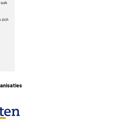
traak
 zich
ganisaties