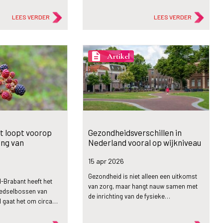
LEES VERDER
LEES VERDER
description
Artikel
 loopt voorop
Gezondheidsverschillen in
ing van
Nederland vooral op wijkniveau
n
15 apr
2026
Gezondheid is niet alleen een uitkomst
-Brabant heeft het
van zorg, maar hangt nauw samen met
oedselbossen van
de inrichting van de fysieke…
al gaat het om circa…