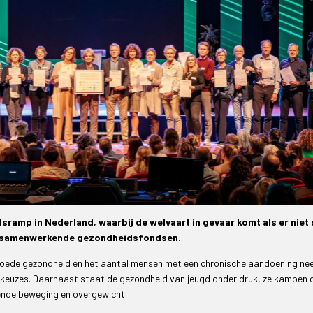
sramp in Nederland, waarbij de welvaart in gevaar komt als er niet 
22 samenwerkende gezondheidsfondsen.
 goede gezondheid en het aantal mensen met een chronische aandoening ne
lkeuzes. Daarnaast staat de gezondheid van jeugd onder druk, ze kampen 
ende beweging en overgewicht.