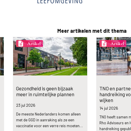
Meer artikelen met dit thema
description
description
Artikel
Artikel
:
Gezondheid is geen bijzaak
TNO en partne
meer in ruimtelijke plannen
handreiking v
wijken
23 jul
2026
14 jul
2026
De meeste Nederlanders komen alleen
TNO heeft samen m
n
met de GGD in aanraking als ze een
Rho Adviseurs en 
vaccinatie voor een verre reis moeten…
handreiking gepubl