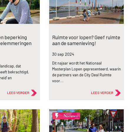
n beperking
Ruimte voor lopen? Geef ruimte
belemmeringen
aan de samenleving!
30 sep
2024
Dit najaar wordt het Nationaal
Handicap, dat
Masterplan Lopen gepresenteerd, waarin
heeft bekrachtigd,
de partners van de City Deal Ruimte
heid' en
voor…
LEES VERDER
LEES VERDER
flash_on
Nieuws