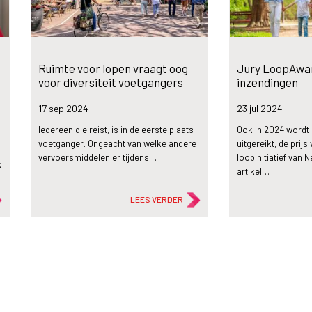
Ruimte voor lopen vraagt oog
Jury LoopAward
voor diversiteit voetgangers
inzendingen
17 sep
2024
23 jul
2024
Iedereen die reist, is in de eerste plaats
Ook in 2024 wordt
voetganger. Ongeacht van welke andere
uitgereikt, de prijs
vervoersmiddelen er tijdens…
loopinitiatief van N
k
artikel…
LEES VERDER
description
flash_on
Artikel
Nieuws