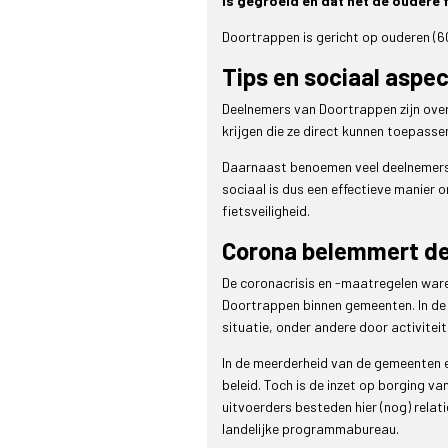
is gegroeid en dat het de oudere f
Doortrappen is gericht op ouderen (60
Tips en sociaal aspe
Deelnemers van Doortrappen zijn ove
krijgen die ze direct kunnen toepassen 
Daarnaast benoemen veel deelnemers h
sociaal is dus een effectieve manier 
fietsveiligheid.
Corona belemmert de
De coronacrisis en -maatregelen ware
Doortrappen binnen gemeenten. In de 
situatie, onder andere door activitei
In de meerderheid van de gemeenten e
beleid. Toch is de inzet op borging v
uitvoerders besteden hier (nog) rela
landelijke programmabureau.