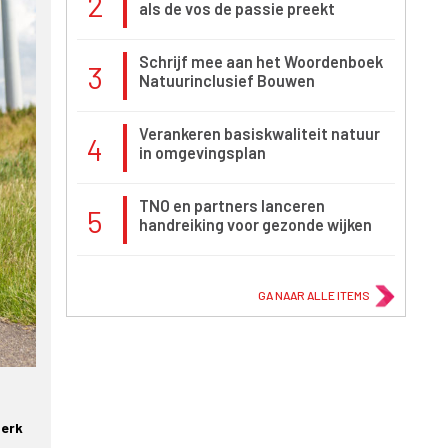
2
als de vos de passie preekt
Schrijf mee aan het Woordenboek
3
Natuurinclusief Bouwen
Verankeren basiskwaliteit natuur
4
in omgevingsplan
TNO en partners lanceren
5
handreiking voor gezonde wijken
GA NAAR ALLE ITEMS
terk