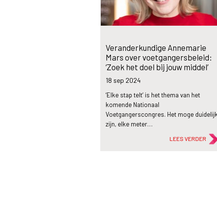
Veranderkundige Annemarie
Mars over voetgangersbeleid:
‘Zoek het doel bij jouw middel’
18 sep
2024
‘Elke stap telt’ is het thema van het
komende Nationaal
Voetgangerscongres. Het moge duidelij
zijn, elke meter…
LEES VERDER
description
Artikel