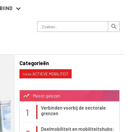
BIIND
Nieuwsbrief
Adverteren
Contact
Zoeken
search
Categorieën
ACTIEVE MOBILITEIT
trending_up
Meest gelezen
Verbinden voorbij de sectorale
1
grenzen
Deelmobiliteit en mobiliteitshubs: