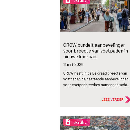
description
Artikel
CROW bundelt aanbevelingen
voor breedte van voetpaden in
nieuwe leidraad
11 mrt
2026
CROW heeft in de Leidraad breedte van
voetpaden de bestaande aanbevelingen
voor voetpadbreedtes samengebracht
LEES VERDER
description
Artikel