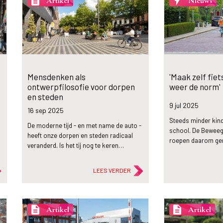
description
flash_on
Artikel
Nieuws
Mensdenken als
'Maak zelf fie
ontwerpfilosofie voor dorpen
weer de norm'
en steden
9 jul
2025
16 sep
2025
Steeds minder kind
De moderne tijd - en met name de auto -
school. De Beweega
heeft onze dorpen en steden radicaal
roepen daarom g
…
veranderd. Is het tij nog te keren…
LEES VERDER
description
description
Artikel
Artikel