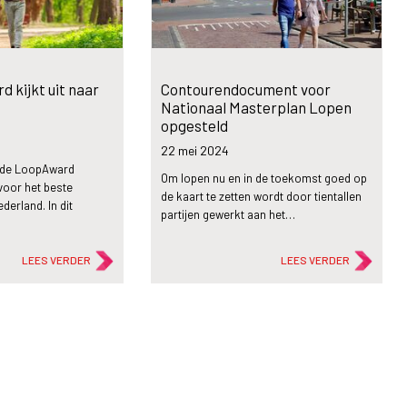
 kijkt uit naar
Contourendocument voor
Nationaal Masterplan Lopen
opgesteld
22 mei
2024
 de LoopAward
Om lopen nu en in de toekomst goed op
 voor het beste
de kaart te zetten wordt door tientallen
ederland. In dit
partijen gewerkt aan het…
LEES VERDER
LEES VERDER
description
Artikel