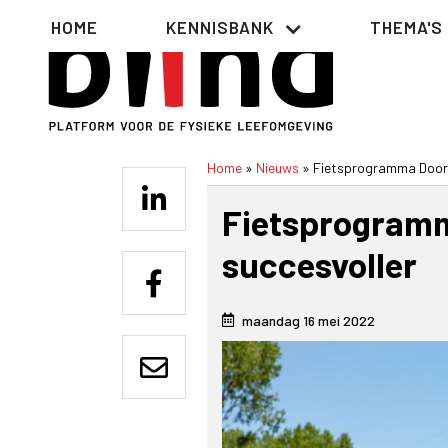
Overslaan
Hoofdnavigatie
HOME
KENNISBANK
THEMA'S
en
naar
de
inhoud
gaan
Home
Nieuws
Fietsprogramma Doort
Kruimelpad
Fietsprogramm
succesvoller
maandag 16 mei 2022