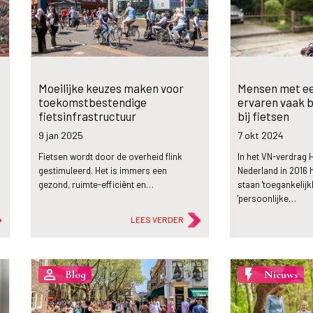
Moeilijke keuzes maken voor
Mensen met ee
toekomstbestendige
ervaren vaak 
fietsinfrastructuur
bij fietsen
9 jan
2025
7 okt
2024
Fietsen wordt door de overheid flink
In het VN-verdrag 
gestimuleerd. Het is immers een
Nederland in 2016 
gezond, ruimte-efficiënt en…
staan 'toegankelijk
'persoonlijke…
LEES VERDER
person_outline
flash_on
Blog
Nieuws