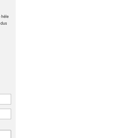
 héle
 dus