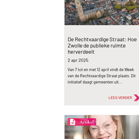
De Rechtvaardige Straat: Hoe
Zwolle de publieke ruimte
herverdeelt
2 apr
2025
Van 7 tot en met 12 april vindt de Week
van de Rechtvaardige Straat plaats. Dit
initiatief daagt gemeenten uit…
LEES VERDER
description
Artikel