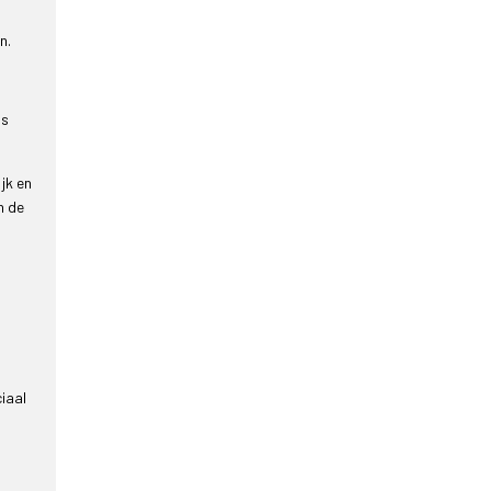
n.
ps
jk en
n de
iaal