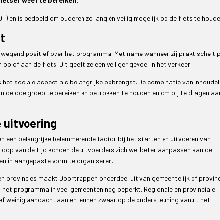
ietser weet te bereiken.
+) en is bedoeld om ouderen zo lang én veilig mogelijk op de fiets te houde
ct
rwegend positief over het programma. Met name wanneer zij praktische ti
op of aan de fiets. Dit geeft ze een veiliger gevoel in het verkeer.
et sociale aspect als belangrijke opbrengst. De combinatie van inhoudeli
om de doelgroep te bereiken en betrokken te houden en om bij te dragen aa
 uitvoering
n een belangrijke belemmerende factor bij het starten en uitvoeren van
loop van de tijd konden de uitvoerders zich wel beter aanpassen aan de
ten in aangepaste vorm te organiseren.
n provincies maakt Doortrappen onderdeel uit van gemeentelijk of provinc
an het programma in veel gemeenten nog beperkt. Regionale en provinciale
tief weinig aandacht aan en leunen zwaar op de ondersteuning vanuit het