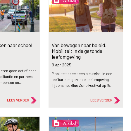
description
Artikel
tsen naar school
Van bewegen naar beleid:
Mobiliteit in de gezonde
leefomgeving
9 apr
2025
eren gaan actief naar
Mobiliteit speelt een sleutelrol in een
lliantie en partners
leefbare en gezonde leefomgeving.
emeenten en…
Tijdens het Blue Zone Festival op 15…
LEES VERDER
LEES VERDER
description
Artikel