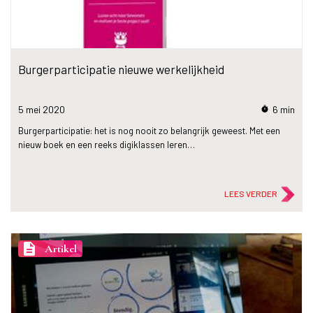
Burgerparticipatie nieuwe werkelijkheid
5 mei
2020
6 min
timer
Burgerparticipatie: het is nog nooit zo belangrijk geweest. Met een
nieuw boek en een reeks digiklassen leren…
LEES VERDER
description
Artikel