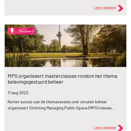
LEES VERDER
flash_on
Nieuws
MPS organiseert masterclasses rondom het thema
belevingsgestuurd beheer
11 aug
2022
Na het succes van de themasessies over circulair beheer
organiseert Stichting Managing Public Space (MPS) nieuwe…
LEES VERDER