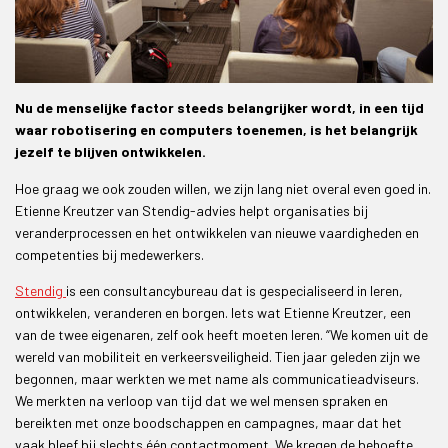
Nu de menselijke factor steeds belangrijker wordt, in een tijd
waar robotisering en computers toenemen, is het belangrijk
jezelf te blijven ontwikkelen.
Hoe graag we ook zouden willen, we zijn lang niet overal even goed in.
Etienne Kreutzer van Stendig-advies helpt organisaties bij
veranderprocessen en het ontwikkelen van nieuwe vaardigheden en
competenties bij medewerkers.
S
tendig
is een consultancybureau dat is gespecialiseerd in leren,
ontwikkelen, veranderen en borgen. Iets wat Etienne Kreutzer, een
van de twee eigenaren, zelf ook heeft moeten leren. “We komen uit de
wereld van mobiliteit en verkeersveiligheid. Tien jaar geleden zijn we
begonnen, maar werkten we met name als communicatieadviseurs.
We merkten na verloop van tijd dat we wel mensen spraken en
bereikten met onze boodschappen en campagnes, maar dat het
vaak bleef bij slechts één contactmoment. We kregen de behoefte