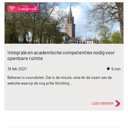
filter_list
Longread
Integrale en academische competenties nodig voor
openbare ruimte
19 feb
2021
6 min
timer
Beheren is vooruitzien. Dat is de missie, visie én de naam van de
website waarop de nog prille Stichting…
LEES VERDER