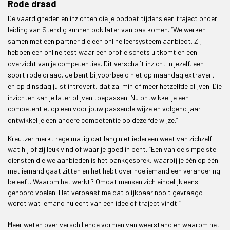
Rode draad
De vaardigheden en inzichten die je opdoet tijdens een traject onder
leiding van Stendig kunnen ook later van pas komen. “We werken
samen met een partner die een online leersysteem aanbiedt. Zij
hebben een online test waar een profielschets uitkomt en een
overzicht van je competenties. Dit verschaft inzicht in jezelf, een
soort rode draad. Je bent bijvoorbeeld niet op maandag extravert
en op dinsdag juist introvert, dat zal min of meer hetzelfde blijven. Die
inzichten kan je later blijven toepassen. Nu ontwikkel je een
competentie, op een voor jouw passende wijze en volgend jaar
ontwikkel je een andere competentie op dezelfde wijze.”
Kreutzer merkt regelmatig dat lang niet iedereen weet van zichzelf
wat hij of zij leuk vind of waar je goed in bent. “Een van de simpelste
diensten die we aanbieden is het bankgesprek, waarbij je één op één
met iemand gaat zitten en het hebt over hoe iemand een verandering
beleeft. Waarom het werkt? Omdat mensen zich eindelijk eens
gehoord voelen. Het verbaast me dat blijkbaar nooit gevraagd
wordt wat iemand nu echt van een idee of traject vindt.”
Meer weten over verschillende vormen van weerstand en waarom het