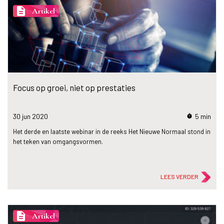
description
Artikel
Focus op groei, niet op prestaties
30 jun
2020
5 min
timer
Het derde en laatste webinar in de reeks Het Nieuwe Normaal stond in
het teken van omgangsvormen.
LEES VERDER
description
Artikel