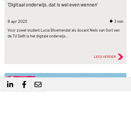
‘Digitaal onderwijs, dat is wel even wennen’
8 apr
2020
3 min
timer
Voor zowel student Lucia Bloemendal als docent Niels van Oort van
de TU Delft is het digitale onderwijs…
LEES VERDER
flash_on
Nieuws
Biind Monitor: Samenwerken anno nu