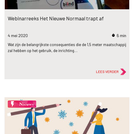
Webinarreeks Het Nieuwe Normaal trapt af
4 mei
2020
6 min
timer
Wat zijn de belangrijkste consequenties die de 1,5 meter maatschappij
zal hebben op het gebruik, de inrichting…
LEES VERDER
flash_on
Nieuws