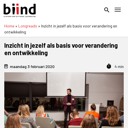
Overslaan
en
search
Toggl
naar
de
Home
Longreads
Inzicht in jezelf als basis voor verandering en
inhoud
Kruimelpad
ontwikkeling
gaan
Inzicht in jezelf als basis voor verandering
en ontwikkeling
timer
maandag 3 februari 2020
4 min