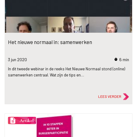
Het nieuwe normaal in: samenwerken
3 jun
2020
6 min
timer
In dit tweede webinar in de reeks Het Nieuwe Normaal stond (online)
samenwerken centraal. Wat zijn de tips en…
LEES VERDER
description
Artikel