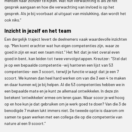
mensen naar zichzelf te kijken. Wat hun verwachting is als ze het
gesprek aangaan en hoe die verwachting van invloed is op het
gesprek. Als je bij voorbaat al uitgaat van mislukking, dan wordt het
ook niks.”
Inzicht in jezelf en het team
Een dergelijk traject levert de deelnemers vaak waardevolle inzichten
op. “Men komt erachter wat hun eigen competenties zijn, waar ze
goed in zijn en wat een team mist.” Het feit dat je niet overal even
goed in bent, kan leiden tot twee vervolgstappen. Kreutzer: “Stel dat
je op een bepaalde competentie -wij hanteren een lijst van 53
competenties- een 3 scoort, terwijl je functie vraagt dat je een 7
scoort. We kunnen dan heel hard werken om van die 3 een 4 te maken
en daar kunnen wij je bij helpen. Al die 53 competenties hebben we in
een bepaalde mate en je kunt ze allemaal ontwikkelen. In deze zin
betekent ‘ontwikkelen’ ermee om leren gaan. Waar scoor je wel hoog
op en hoe kun je dat gebruiken om je werk goed te doen? Van die 3 de
benodigde 7 maken lukt immers niet. De tweede optie is daarom om
samen te gaan werken met een collega die op die competentie van
nature al een 9 scoort.”