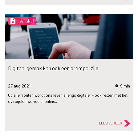
description
Artikel
Digitaal gemak kan ook een drempel zijn
27 aug
2021
9 min
timer
Op alle fronten wordt ons leven allengs digitaler - ook reizen met het
ov regelen we veelal online.…
LEES VERDER