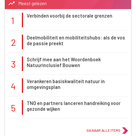
trending_up
Meest gelezen
Verbinden voorbij de sectorale grenzen
1
Deelmobiliteit en mobiliteitshubs: als de vos
2
de passie preekt
Schrijf mee aan het Woordenboek
3
Natuurinclusief Bouwen
Verankeren basiskwaliteit natuur in
4
omgevingsplan
TNO en partners lanceren handreiking voor
5
gezonde wijken
GA NAAR ALLE ITEMS