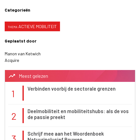
Categorieën
ACTIEVE MOBILITEIT
Geplaatst door
Manon van Ketwich
Acquire
trending_up
Meest gelezen
Verbinden voorbij de sectorale grenzen
1
Deelmobiliteit en mobiliteitshubs: als de vos
2
de passie preekt
Schrijf mee aan het Woordenboek
3
Natuurinclusief Bouwen