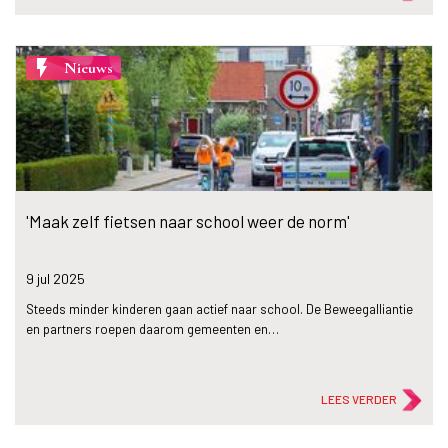
flash_on
Nieuws
'Maak zelf fietsen naar school weer de norm'
9 jul
2025
Steeds minder kinderen gaan actief naar school. De Beweegalliantie
en partners roepen daarom gemeenten en…
LEES VERDER