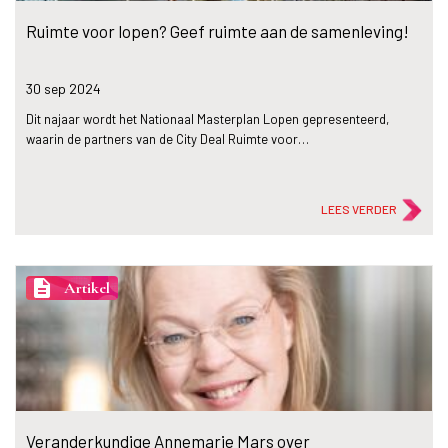
Ruimte voor lopen? Geef ruimte aan de samenleving!
30 sep
2024
Dit najaar wordt het Nationaal Masterplan Lopen gepresenteerd,
waarin de partners van de City Deal Ruimte voor…
LEES VERDER
description
Artikel
Veranderkundige Annemarie Mars over