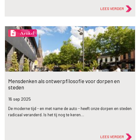
LEES VERDER
description
Artikel
Mensdenken als ontwerpfilosofie voor dorpen en
steden
16 sep
2025
De moderne tijd - en met name de auto - heeft onze dorpen en steden
radicaal veranderd. Is het tij nog te keren…
LEES VERDER