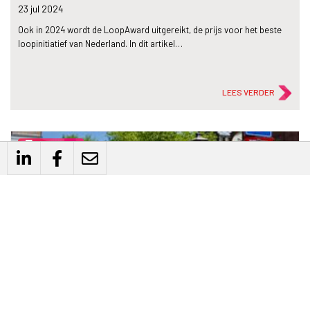
23 jul
2024
Ook in 2024 wordt de LoopAward uitgereikt, de prijs voor het beste
loopinitiatief van Nederland. In dit artikel…
LEES VERDER
flash_on
Nieuws
Contourendocument voor Nationaal Masterplan
Lopen opgesteld
22 mei
2024