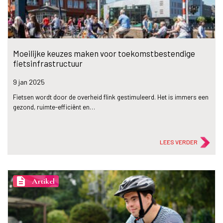
Moeilijke keuzes maken voor toekomstbestendige
fietsinfrastructuur
9 jan
2025
Fietsen wordt door de overheid flink gestimuleerd. Het is immers een
gezond, ruimte-efficiënt en…
LEES VERDER
description
Artikel