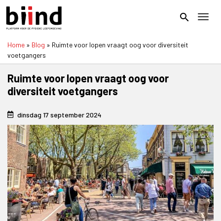
Overslaan
en
search
Toggl
naar
de
Home
Blog
Ruimte voor lopen vraagt oog voor diversiteit
inhoud
Kruimelpad
voetgangers
gaan
Ruimte voor lopen vraagt oog voor
diversiteit voetgangers
dinsdag 17 september 2024