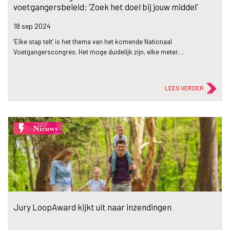
voetgangersbeleid: ‘Zoek het doel bij jouw middel’
18 sep
2024
‘Elke stap telt’ is het thema van het komende Nationaal
Voetgangerscongres. Het moge duidelijk zijn, elke meter…
LEES VERDER
flash_on
Nieuws
Jury LoopAward kijkt uit naar inzendingen