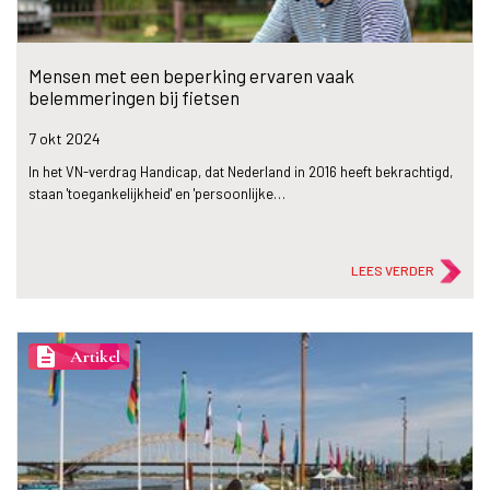
Mensen met een beperking ervaren vaak
belemmeringen bij fietsen
7 okt
2024
In het VN-verdrag Handicap, dat Nederland in 2016 heeft bekrachtigd,
staan 'toegankelijkheid' en 'persoonlijke…
LEES VERDER
description
Artikel