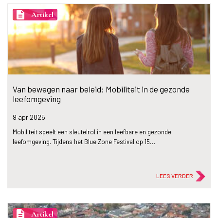
description
Artikel
Van bewegen naar beleid: Mobiliteit in de gezonde
leefomgeving
9 apr
2025
Mobiliteit speelt een sleutelrol in een leefbare en gezonde
leefomgeving. Tijdens het Blue Zone Festival op 15…
LEES VERDER
description
Artikel