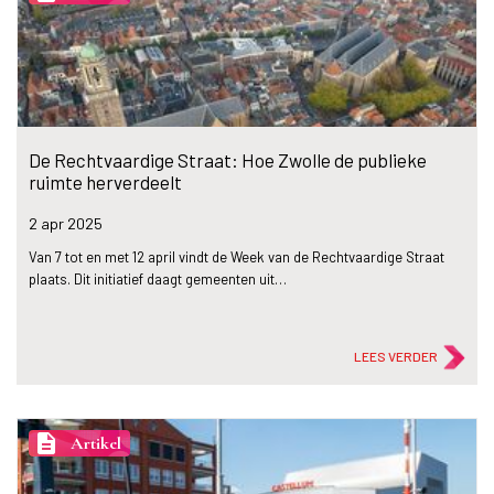
De Rechtvaardige Straat: Hoe Zwolle de publieke
ruimte herverdeelt
2 apr
2025
Van 7 tot en met 12 april vindt de Week van de Rechtvaardige Straat
plaats. Dit initiatief daagt gemeenten uit…
LEES VERDER
description
Artikel