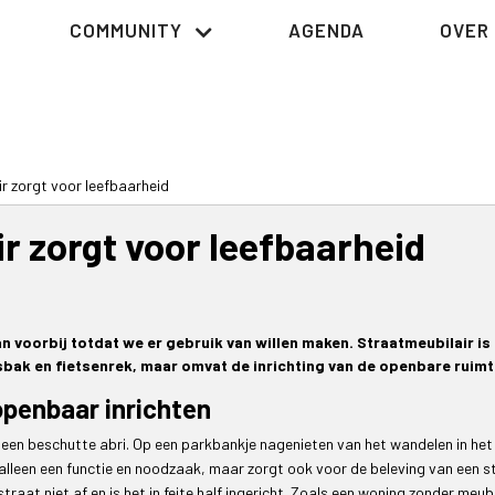
COMMUNITY
AGENDA
OVER 
r zorgt voor leefbaarheid
r zorgt voor leefbaarheid
n voorbij totdat we er gebruik van willen maken. Straatmeubilair is 
sbak en fietsenrek, maar omvat de inrichting van de openbare ruimt
openbaar inrichten
 een beschutte abri. Op een parkbankje nagenieten van het wandelen in het
alleen een functie en noodzaak, maar zorgt ook voor de beleving van een s
straat niet af en is het in feite half ingericht. Zoals een woning zonder meub