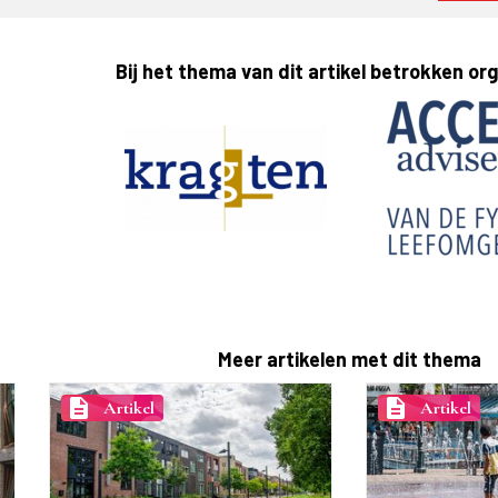
Bij het thema van dit artikel betrokken or
Meer artikelen met dit thema
description
description
Artikel
Artikel