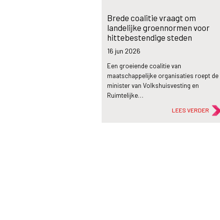
Brede coalitie vraagt om
landelijke groennormen voor
hittebestendige steden
16 jun
2026
Een groeiende coalitie van
maatschappelijke organisaties roept de
minister van Volkshuisvesting en
Ruimtelijke…
LEES VERDER
flash_on
Nieuws