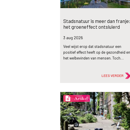
Stadsnatuur is meer dan franje
het groeneffect ontsluierd
3 aug
2026
Veel wijst erop dat stadsnatuur een
positief effect heeft op de gezondheid e
het welbevinden van mensen. Toch…
LEES VERDER
description
Artikel