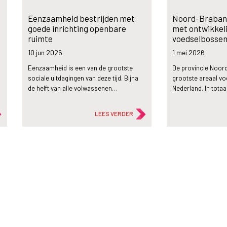
Eenzaamheid bestrijden met
Noord-Brabant
goede inrichting openbare
met ontwikkel
ruimte
voedselbosse
10 jun
2026
1 mei
2026
Eenzaamheid is een van de grootste
De provincie Noord
sociale uitdagingen van deze tijd. Bijna
grootste areaal v
de helft van alle volwassenen…
Nederland. In tota
LEES VERDER
description
description
Artikel
Artikel