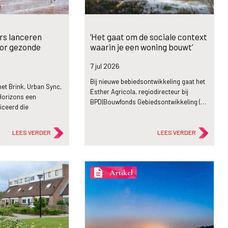
rs lanceren
‘Het gaat om de sociale context
oor gezonde
waarin je een woning bouwt’
7 jul
2026
Bij nieuwe bebiedsontwikkeling gaat het
et Brink, Urban Sync,
Esther Agricola, regiodirecteur bij
Horizons een
BPD|Bouwfonds Gebiedsontwikkeling (…
iceerd die
LEES VERDER
LEES VERDER
description
Artikel