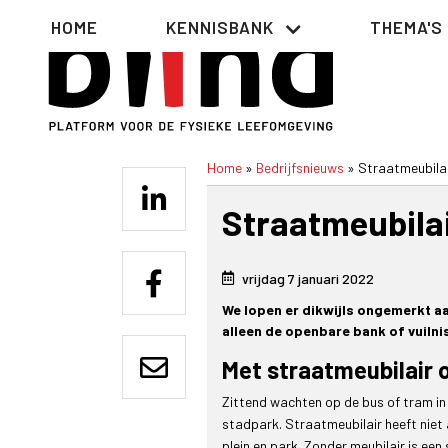
Overslaan
Hoofdnavigatie
HOME
KENNISBANK
THEMA'S
en
naar
de
inhoud
gaan
Home
Bedrijfsnieuws
Straatmeubilai
Kruimelpad
Straatmeubilai
vrijdag 7 januari 2022
We lopen er dikwijls ongemerkt aa
alleen de openbare bank of vuilni
Met straatmeubilair 
Zittend wachten op de bus of tram in
stadpark. Straatmeubilair heeft niet 
plein en park. Zonder meubilair is een 