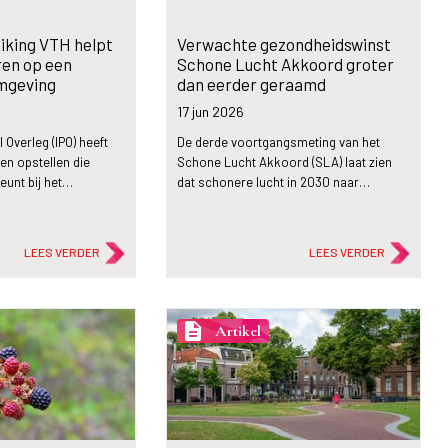
iking VTH helpt
Verwachte gezondheidswinst
ren op een
Schone Lucht Akkoord groter
mgeving
dan eerder geraamd
17 jun
2026
 Overleg (IPO) heeft
De derde voortgangsmeting van het
en opstellen die
Schone Lucht Akkoord (SLA) laat zien
eunt bij het…
dat schonere lucht in 2030 naar…
LEES VERDER
LEES VERDER
description
Artikel