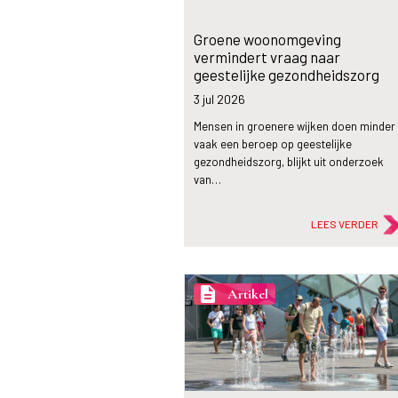
Groene woonomgeving
vermindert vraag naar
geestelijke gezondheidszorg
3 jul
2026
Mensen in groenere wijken doen minder
vaak een beroep op geestelijke
gezondheidszorg, blijkt uit onderzoek
van…
LEES VERDER
description
Artikel