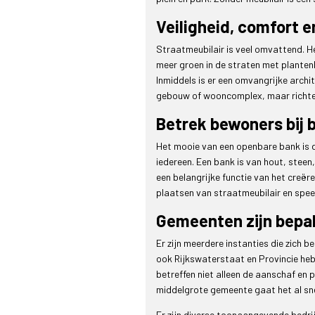
Veiligheid, comfort e
Straatmeubilair is veel omvattend. He
meer groen in de straten met plantenb
Inmiddels is er een omvangrijke archi
gebouw of wooncomplex, maar richten 
Betrek bewoners bij 
Het mooie van een openbare bank is da
iedereen. Een bank is van hout, steen
een belangrijke functie van het creë
plaatsen van straatmeubilair en spee
Gemeenten zijn bepa
Er zijn meerdere instanties die zich 
ook Rijkswaterstaat en Provincie heb
betreffen niet alleen de aanschaf en
middelgrote gemeente gaat het al snel
Er zijn diverse toonaangevende bedrij