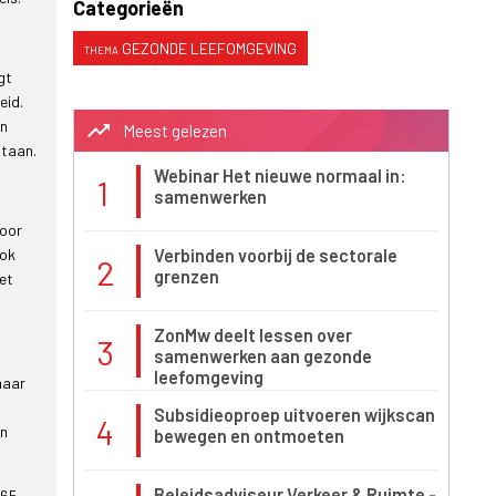
Categorieën
GEZONDE LEEFOMGEVING
gt
eid.
en
trending_up
Meest gelezen
staan.
Webinar Het nieuwe normaal in:
1
samenwerken
voor
Verbinden voorbij de sectorale
ook
2
grenzen
et
ZonMw deelt lessen over
3
samenwerken aan gezonde
leefomgeving
maar
Subsidieoproep uitvoeren wijkscan
4
en
bewegen en ontmoeten
Beleidsadviseur Verkeer & Ruimte -
 65