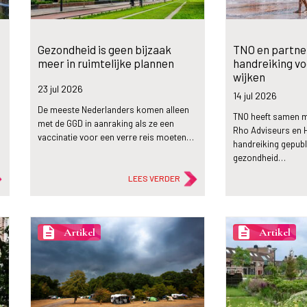
:
Gezondheid is geen bijzaak
TNO en partne
meer in ruimtelijke plannen
handreiking v
wijken
23 jul
2026
14 jul
2026
De meeste Nederlanders komen alleen
TNO heeft samen m
n
met de GGD in aanraking als ze een
Rho Adviseurs en 
vaccinatie voor een verre reis moeten…
handreiking gepubl
gezondheid…
LEES VERDER
description
description
Artikel
Artikel