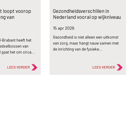
 loopt voorop
Gezondheidsverschillen in
ing van
Nederland vooral op wijkniveau
n
15 apr
2026
Gezondheid is niet alleen een uitkomst
-Brabant heeft het
van zorg, maar hangt nauw samen met
oedselbossen van
de inrichting van de fysieke…
al gaat het om circa…
LEES VERDER
LEES VERDER
flash_on
Nieuws