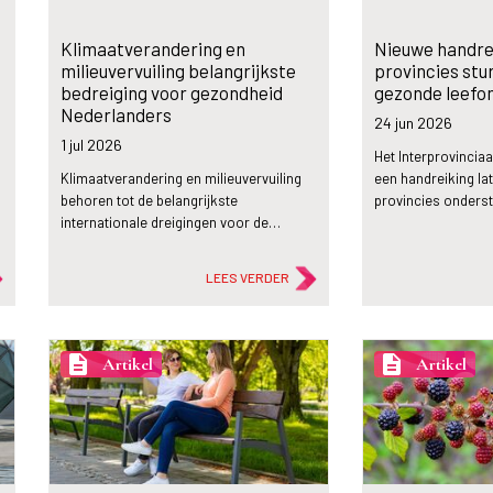
Klimaatverandering en
Nieuwe handre
milieuvervuiling belangrijkste
provincies stu
bedreiging voor gezondheid
gezonde leefo
Nederlanders
24 jun
2026
1 jul
2026
Het Interprovinciaal
Klimaatverandering en milieuvervuiling
een handreiking lat
behoren tot de belangrijkste
provincies onderst
internationale dreigingen voor de…
LEES VERDER
description
description
Artikel
Artikel