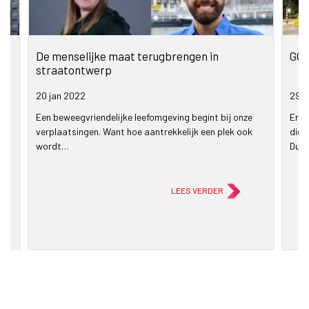
or
De menselijke maat terugbrengen in
GOW
straatontwerp
20 jan
2022
29 d
nd
Een beweegvriendelijke leefomgeving begint bij onze
Er z
verplaatsingen. Want hoe aantrekkelijk een plek ook
die 
wordt…
Duu
LEES VERDER