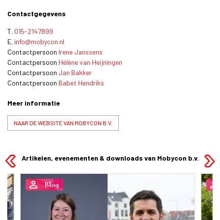
Contactgegevens
T.
015-2147899
E.
info@mobycon.nl
Contactpersoon
Irene Janssens
Contactpersoon
Hélène van Heijningen
Contactpersoon
Jan Bakker
Contactpersoon
Babet Hendriks
Meer informatie
NAAR DE WEBSITE VAN MOBYCON B.V.
Artikelen, evenementen & downloads van Mobycon b.v.
person_outline
person_outline
Blog