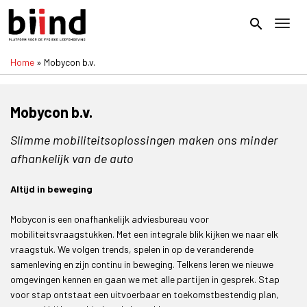
Overslaan
en
search
Toggl
naar
de
Home
Mobycon b.v.
inhoud
Kruimelpad
gaan
Mobycon b.v.
Slimme mobiliteitsoplossingen maken ons minder
afhankelijk van de auto
Altijd in beweging
Mobycon is een onafhankelijk adviesbureau voor
mobiliteitsvraagstukken. Met een integrale blik kijken we naar elk
vraagstuk. We volgen trends, spelen in op de veranderende
samenleving en zijn continu in beweging. Telkens leren we nieuwe
omgevingen kennen en gaan we met alle partijen in gesprek. Stap
voor stap ontstaat een uitvoerbaar en toekomstbestendig plan,