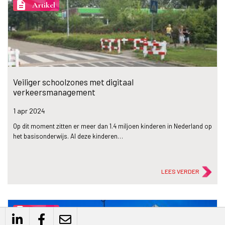
description
Artikel
Veiliger schoolzones met digitaal
verkeersmanagement
1 apr
2024
Op dit moment zitten er meer dan 1.4 miljoen kinderen in Nederland op
het basisonderwijs. Al deze kinderen…
LEES VERDER
description
Artikel