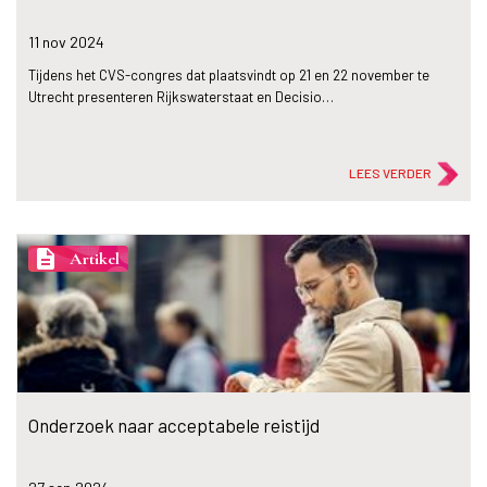
11 nov
2024
Tijdens het CVS-congres dat plaatsvindt op 21 en 22 november te
Utrecht presenteren Rijkswaterstaat en Decisio…
LEES VERDER
description
Artikel
Onderzoek naar acceptabele reistijd