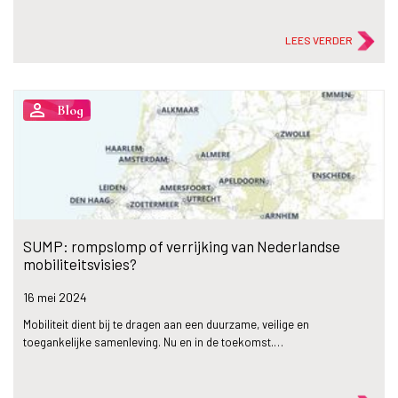
LEES VERDER
person_outline
Blog
SUMP: rompslomp of verrijking van Nederlandse
mobiliteitsvisies?
16 mei
2024
Mobiliteit dient bij te dragen aan een duurzame, veilige en
toegankelijke samenleving. Nu en in de toekomst.…