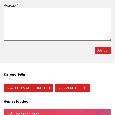
Reactie
Categorieën
DUURZAME MOBILITEIT
ZERO EMISSIE
Geplaatst door
trending_up
Meest gelezen