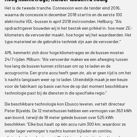
Het is de tweede tranche. Connexxion won de tender eind 2016,
waarna de concessie in december 2018 startte en de eerste 100
elektrische VDL-bussen in april 2018 instroomden. Hellburg: “Als
opdrachtgever bouwden wij in het bestek een prikkel in: hoe meer ZE-
kilometers de vervoerder maakt, hoe hoger wij het waardeerden. Het
type materieel en de gebruikte techniek zijn aan de vervoerder.”
AML kenmerkt zich door hoge kilometrages en de bussen moeten
24/7 rijden. Milburn: “Als vervoerder maken we een afweging tussen
hoe lang de bussen kunnen stilstaan om op te laden en de
accugrootte. Een grote accu heeft geen zin, als er geen tijd is om het
’s nachts langzaam weer op te laden. Uiteindelijk maak je een keuze
voor de fabrikant op basis van hoe de op dat moment beschikbare
technologie past bij de diensten in die specifieke regio.”
Die beschikbare technologie kon Ebusco leveren, vertelt directeur
Peter Bijvelds. De 12 meterbussen hebben een vermogen van 363 kWh
aan boord, terwijl de 18 meter gelede bussen over 525 kWh
beschikken. “Elke bus haalt op één accu ruim 300 km, waardoor ze
onder lager vermogen ’s nachts kunnen bijladen en continu,