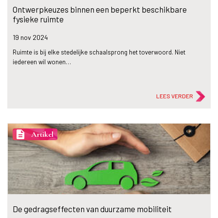
Ontwerpkeuzes binnen een beperkt beschikbare
fysieke ruimte
19 nov
2024
Ruimte is bij elke stedelijke schaalsprong het toverwoord. Niet
iedereen wil wonen…
LEES VERDER
description
Artikel
De gedragseffecten van duurzame mobiliteit