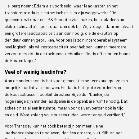
Hellburg noemt Edam als voorbeeld, waar laadkasten en het
transformatorhuisje esthetisch en slim zijn weggewerkt. “De
gemeente wil daar een P&R-locatie van maken, het opladen van
elektrische auto’s hoort daar dan ook bij. Wij vroegen daarom alvast
een grotere laadcapaciteit aan dan nodig, die de e-auto’s op
den duur kunnen gebruiken. Voor ons is zo’n interoperabel systeem
heel logisch; als wij restcapaciteit over hebben, kunnen meerdere
vervoerders dat in de toekomst gebruiken. Dat is efficiënt en houdt
de kosten lager.”
Veel of weinig laadinfra?
Aan de andere kant is het voor gemeenten het eenvoudigst zo min
mogelijk laadinfra te bouwen. En dat is het grote voordeel van
de Ebuscobussen, bepleit directeur Bijvelds: “Dankzij de
hoge range zijn minder laadpalen in de openbare ruimte nodig. Dat
scheelt niet alleen in ruimte, maar voor de vervoerder ook in tijd
en geld. Want zolang volle bussen rijden, wordt er geld verdiend,”
Voor Transdev kan het tóch beter zijn om meer kleine
laadvoorzieningen te bouwen, dan één grotere, vult Milburn aan.