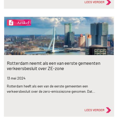
LEES VERDER
description
Artikel
Rotterdam neemt als een van eerste gemeenten
verkeersbesluit over ZE-zone
13 mei
2024
Rotterdam heeft als een van de eerste gemeenten een
verkeersbesluit over de zero-emissiezone genomen. Dat…
LEES VERDER