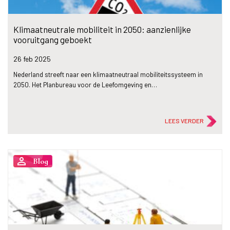
Klimaatneutrale mobiliteit in 2050: aanzienlijke
vooruitgang geboekt
26 feb
2025
Nederland streeft naar een klimaatneutraal mobiliteitssysteem in
2050. Het Planbureau voor de Leefomgeving en…
LEES VERDER
person_outline
Blog