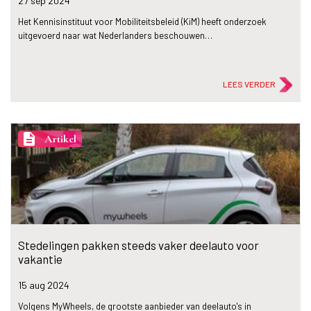
27 sep
2024
Het Kennisinstituut voor Mobiliteitsbeleid (KiM) heeft onderzoek
uitgevoerd naar wat Nederlanders beschouwen…
LEES VERDER
description
Artikel
Stedelingen pakken steeds vaker deelauto voor
vakantie
15 aug
2024
Volgens MyWheels, de grootste aanbieder van deelauto's in