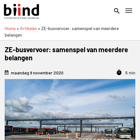
Overslaan
en
search
Toggl
naar
de
Home
Artikelen
ZE-busvervoer: samenspel van meerdere
inhoud
Kruimelpad
belangen
gaan
ZE-busvervoer: samenspel van meerdere
belangen
timer
maandag 9 november 2020
6 min