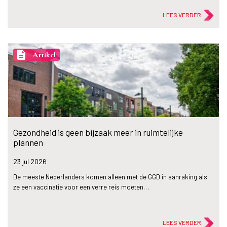
LEES VERDER
description
Artikel
Gezondheid is geen bijzaak meer in ruimtelijke
plannen
23 jul
2026
De meeste Nederlanders komen alleen met de GGD in aanraking als
ze een vaccinatie voor een verre reis moeten…
LEES VERDER