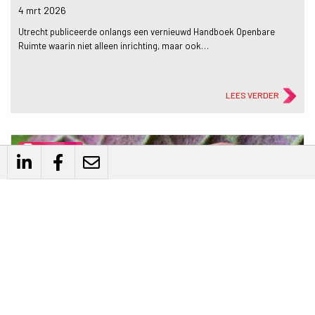
4 mrt
2026
Utrecht publiceerde onlangs een vernieuwd Handboek Openbare
Ruimte waarin niet alleen inrichting, maar ook…
LEES VERDER
description
Artikel
Manifest Gemeenten Natuurinclusief
3 feb
2026