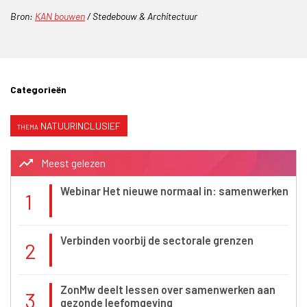
Bron:
KAN bouwen
/ Stedebouw & Architectuur
Categorieën
NATUURINCLUSIEF
trending_up
Meest gelezen
Webinar Het nieuwe normaal in: samenwerken
1
Verbinden voorbij de sectorale grenzen
2
ZonMw deelt lessen over samenwerken aan
3
gezonde leefomgeving