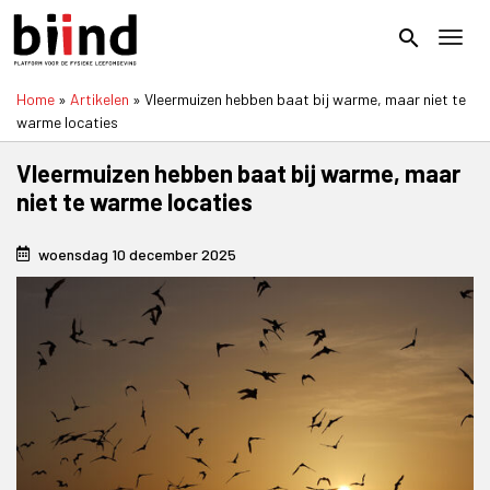
Overslaan
en
search
Toggl
naar
de
Home
Artikelen
Vleermuizen hebben baat bij warme, maar niet te
inhoud
Kruimelpad
warme locaties
gaan
Vleermuizen hebben baat bij warme, maar
niet te warme locaties
woensdag 10 december 2025