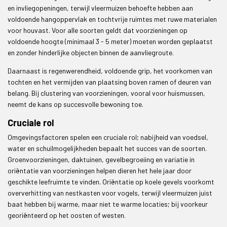
en invliegopeningen, terwijl vleermuizen behoefte hebben aan
voldoende hangoppervlak en tochtvrije ruimtes met ruwe materialen
voor houvast. Voor alle soorten geldt dat voorzieningen op
voldoende hoogte (minimaal 3 - 5 meter) moeten worden geplaatst
en zonder hinderlijke objecten binnen de aanvliegroute.
Daarnaast is regenwerendheid, voldoende grip, het voorkomen van
tochten en het vermijden van plaatsing boven ramen of deuren van
belang. Bij clustering van voorzieningen, vooral voor huismussen,
neemt de kans op succesvolle bewoning toe.
Cruciale rol
Omgevingsfactoren spelen een cruciale rol; nabijheid van voedsel,
water en schuilmogelijkheden bepaalt het succes van de soorten.
Groenvoorzieningen, daktuinen, gevelbegroeiing en variatie in
oriëntatie van voorzieningen helpen dieren het hele jaar door
geschikte leefruimte te vinden. Oriëntatie op koele gevels voorkomt
oververhitting van nestkasten voor vogels, terwijl vleermuizen juist
baat hebben bij warme, maar niet te warme locaties; bij voorkeur
georiënteerd op het oosten of westen.