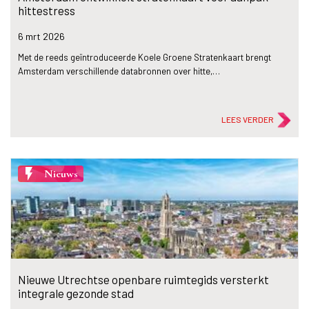
hittestress
6 mrt
2026
Met de reeds geïntroduceerde Koele Groene Stratenkaart brengt
Amsterdam verschillende databronnen over hitte,…
LEES VERDER
flash_on
Nieuws
Nieuwe Utrechtse openbare ruimtegids versterkt
integrale gezonde stad