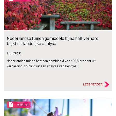
Nederlandse tuinen gemiddeld bijna half verhard,
blijkt uit landelijke analyse
1 jul
2026
Nederlandse tuinen bestaan gemiddeld voor 46,5 procent uit
verharding, zo blijkt uit een analyse van Centraal…
LEES VERDER
description
Artikel