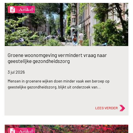
description
Artikel
Groene woonomgeving vermindert vraag naar
geestelijke gezondheidszorg
3 jul
2026
Mensen in groenere wijken doen minder vaak een beroep op
geestelijke gezondheidszorg, blijkt uit onderzoek van…
LEES VERDER
description
Artikel