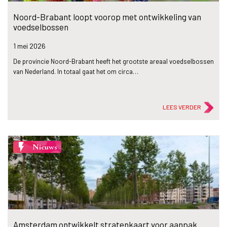
Noord-Brabant loopt voorop met ontwikkeling van
voedselbossen
1 mei
2026
De provincie Noord-Brabant heeft het grootste areaal voedselbossen
van Nederland. In totaal gaat het om circa…
LEES VERDER
flash_on
Nieuws
Amsterdam ontwikkelt stratenkaart voor aanpak