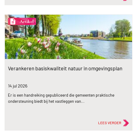
description
Artikel
Verankeren basiskwaliteit natuur in omgevingsplan
14 jul
2026
Er is een handreiking gepubliceerd die gemeenten praktische
ondersteuning biedt bij het vastleggen van…
LEES VERDER