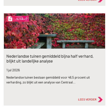
description
Artikel
Nederlandse tuinen gemiddeld bijna half verhard,
blijkt uit landelijke analyse
1 jul
2026
Nederlandse tuinen bestaan gemiddeld voor 46,5 procent uit
verharding, zo blijkt uit een analyse van Centraal…
LEES VERDER