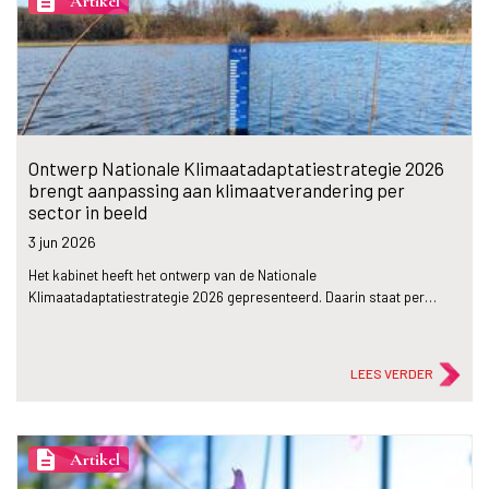
description
Artikel
Ontwerp Nationale Klimaatadaptatiestrategie 2026
brengt aanpassing aan klimaatverandering per
sector in beeld
3 jun
2026
Het kabinet heeft het ontwerp van de Nationale
Klimaatadaptatiestrategie 2026 gepresenteerd. Daarin staat per…
LEES VERDER
description
Artikel