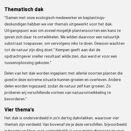
Thematisch dak
“Samen met onze ecologisch medewerker en beplantings-
deskundigen hebben we vier thema’s uitgewerkt voor het dak.
Uitgangspunt was om zoveel mogelijk plantensoorten een kans te
geven zich daar te ontwikkelen. We wilden daarvoor een natuurlijk
substraat toepassen, om vervolgens niks te doen. Gewoon wachten
tot de natuur zijn ding doet.” Kempen geeft aan dat de
opdrachtgever sneller resultaat wilde zien, dus werd er voor een
tussenoplossing gekozen.“
Delen van het dak worden ingeplant met allerlei soorten planten die
goed in deze extreme situatie kunnen groeien en overleven. Andere
delen worden ingezaaid, zodat de natuur zelf kan groeien. Zo
proberen wij verschillende vormen van natuurontwikkeling te
bevorderen.”
Vier thema’s
Het dak is onderverdeeld in zo’n dertig dakvlakken, waarover vier
thema’s zijn verdeeld. Van bovenaf zie je deze verschillen, bijvoorbeeld
in hoogte en kleur, wat aantrekkelijk is voor menig diersoort en voor