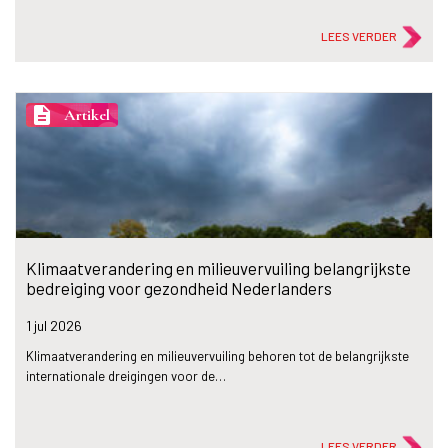
LEES VERDER
description
Artikel
Klimaatverandering en milieuvervuiling belangrijkste
bedreiging voor gezondheid Nederlanders
1 jul
2026
Klimaatverandering en milieuvervuiling behoren tot de belangrijkste
internationale dreigingen voor de…
LEES VERDER