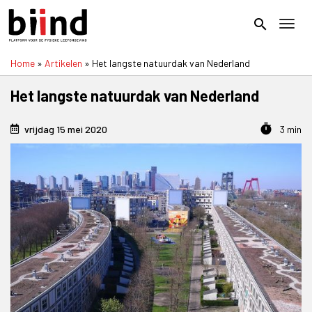
Overslaan
en
search
Toggl
naar
de
Home
Artikelen
Het langste natuurdak van Nederland
inhoud
Kruimelpad
gaan
Het langste natuurdak van Nederland
timer
vrijdag 15 mei 2020
3 min