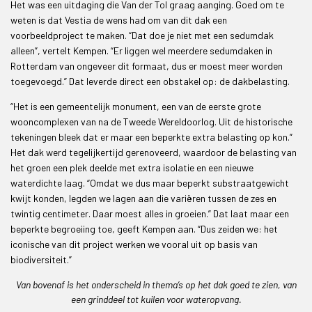
Het was een uitdaging die Van der Tol graag aanging. Goed om te
weten is dat Vestia de wens had om van dit dak een
voorbeeldproject te maken. “Dat doe je niet met een sedumdak
alleen”, vertelt Kempen. “Er liggen wel meerdere sedumdaken in
Rotterdam van ongeveer dit formaat, dus er moest meer worden
toegevoegd.” Dat leverde direct een obstakel op: de dakbelasting.
“Het is een gemeentelijk monument, een van de eerste grote
wooncomplexen van na de Tweede Wereldoorlog. Uit de historische
tekeningen bleek dat er maar een beperkte extra belasting op kon.”
Het dak werd tegelijkertijd gerenoveerd, waardoor de belasting van
het groen een plek deelde met extra isolatie en een nieuwe
waterdichte laag. “Omdat we dus maar beperkt substraatgewicht
kwijt konden, legden we lagen aan die variëren tussen de zes en
twintig centimeter. Daar moest alles in groeien.” Dat laat maar een
beperkte begroeiing toe, geeft Kempen aan. “Dus zeiden we: het
iconische van dit project werken we vooral uit op basis van
biodiversiteit.”
Van bovenaf is het onderscheid in thema’s op het dak goed te zien, van
een grinddeel tot kuilen voor wateropvang.