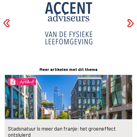
Meer artikelen met dit thema
description
Artikel
Stadsnatuur is meer dan franje: het groeneffect
ontsluierd