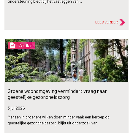
ondersteuning biedt bij het vastleggen van…
LEES VERDER
description
Artikel
Groene woonomgeving vermindert vraag naar
geestelijke gezondheidszorg
3 jul
2026
Mensen in groenere wijken doen minder vaak een beroep op
geestelijke gezondheidszorg, blijkt uit onderzoek van…