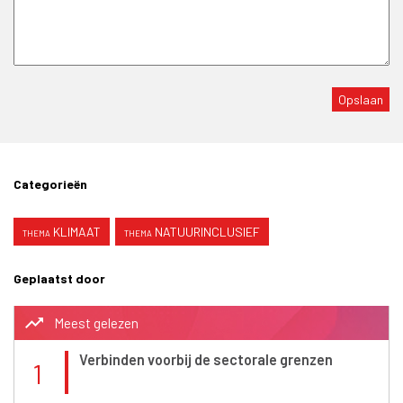
Categorieën
KLIMAAT
NATUURINCLUSIEF
Geplaatst door
trending_up
Meest gelezen
Verbinden voorbij de sectorale grenzen
1