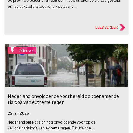
De provincie Gelderland heeft een nieuw strokenbeleid vastgesteld
om de stikstofuitstoot rond kwetsbare…
LEES VERDER
flash_on
Nieuws
Nederland onvoldoende voorbereid op toenemende
risico’s van extreme regen
22 jan
2026
Nederland bereidt zich nog onvoldoende voor op de
veiligheidsrisico’s van extreme regen. Dat stelt de…