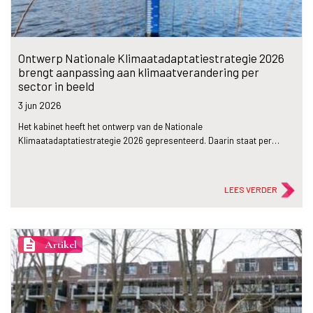
Ontwerp Nationale Klimaatadaptatiestrategie 2026
brengt aanpassing aan klimaatverandering per
sector in beeld
3 jun
2026
Het kabinet heeft het ontwerp van de Nationale
Klimaatadaptatiestrategie 2026 gepresenteerd. Daarin staat per…
LEES VERDER
description
Artikel