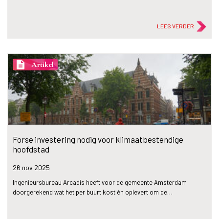
LEES VERDER
description
Artikel
Forse investering nodig voor klimaatbestendige
hoofdstad
26 nov
2025
Ingenieursbureau Arcadis heeft voor de gemeente Amsterdam
doorgerekend wat het per buurt kost én oplevert om de…