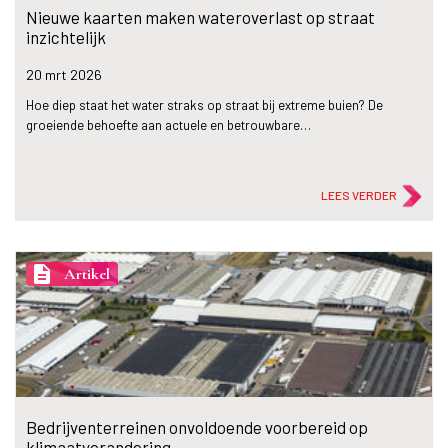
Nieuwe kaarten maken wateroverlast op straat
inzichtelijk
20 mrt
2026
Hoe diep staat het water straks op straat bij extreme buien? De
groeiende behoefte aan actuele en betrouwbare…
LEES VERDER
description
Artikel
Bedrijventerreinen onvoldoende voorbereid op
klimaatverandering