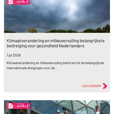
description
Artikel
Klimaatverandering en milieuvervuiling belangrijkste
bedreiging voor gezondheid Nederlanders
1 jul
2026
Klimaatverandering en milieuvervuiling behoren tot de belangrijkste
internationale dreigingen voor de…
LEES VERDER
description
Artikel