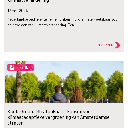
17 mrt
2026
Nederlandse bedrijventerreinen blijken in grote mate kwetsbaar voor
de gevolgen van klimaatverandering. Een…
LEES VERDER
description
Artikel
Koele Groene Stratenkaart: kansen voor
klimaatadaptieve vergroening van Amsterdamse
straten