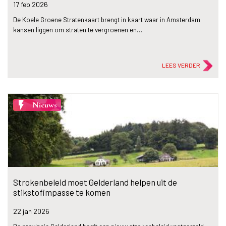
17 feb
2026
De Koele Groene Stratenkaart brengt in kaart waar in Amsterdam
kansen liggen om straten te vergroenen en…
LEES VERDER
flash_on
Nieuws
Strokenbeleid moet Gelderland helpen uit de
stikstofimpasse te komen
22 jan
2026