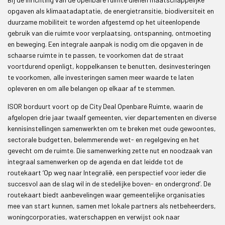
opgaven als klimaatadaptatie, de energietransitie, biodiversiteit en
duurzame mobiliteit te worden afgestemd op het uiteenlopende
gebruik van die ruimte voor verplaatsing, ontspanning, ontmoeting
en beweging. Een integrale aanpak is nodig om die opgaven in de
schaarse ruimte in te passen, te voorkomen dat de straat
voortdurend openligt, koppelkansen te benutten, desinvesteringen
te voorkomen, alle investeringen samen meer waarde te laten
opleveren en om alle belangen op elkaar af te stemmen.
ISOR borduurt voort op de City Deal Openbare Ruimte, waarin de
afgelopen drie jaar twaalf gemeenten, vier departementen en diverse
kennisinstellingen samenwerkten om te breken met oude gewoontes,
sectorale budgetten, belemmerende wet- en regelgeving en het
gevecht om de ruimte. Die samenwerking zette nut en noodzaak van
integraal samenwerken op de agenda en dat leidde tot de
routekaart ‘Op weg naar Integralië, een perspectief voor ieder die
succesvol aan de slag wil in de stedelijke boven- en ondergrond’. De
routekaart biedt aanbevelingen waar gemeentelijke organisaties
mee van start kunnen, samen met lokale partners als netbeheerders,
woningcorporaties, waterschappen en verwijst ook naar