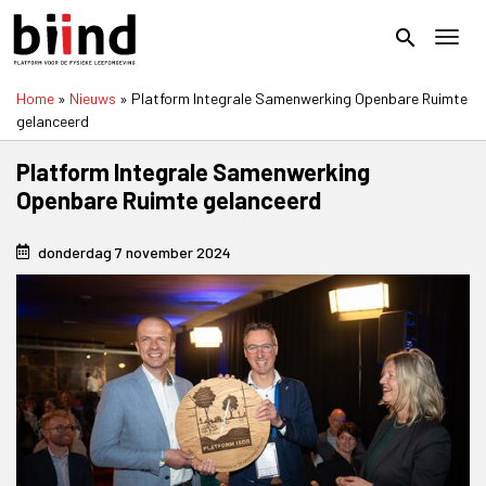
Overslaan
en
search
Toggl
naar
de
Home
Nieuws
Platform Integrale Samenwerking Openbare Ruimte
inhoud
Kruimelpad
gelanceerd
gaan
Platform Integrale Samenwerking
Openbare Ruimte gelanceerd
donderdag 7 november 2024