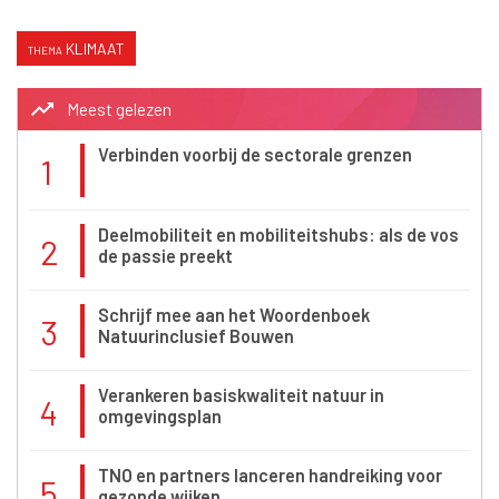
KLIMAAT
trending_up
Meest gelezen
Verbinden voorbij de sectorale grenzen
1
Deelmobiliteit en mobiliteitshubs: als de vos
2
de passie preekt
Schrijf mee aan het Woordenboek
3
Natuurinclusief Bouwen
Verankeren basiskwaliteit natuur in
4
omgevingsplan
TNO en partners lanceren handreiking voor
5
gezonde wijken