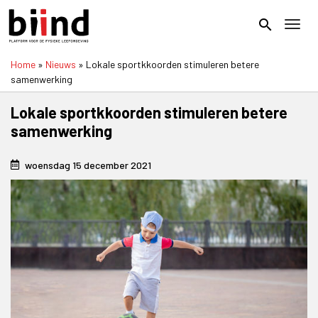
Overslaan
en
search
Toggl
naar
de
Home
Nieuws
Lokale sportkkoorden stimuleren betere
inhoud
Kruimelpad
samenwerking
gaan
Lokale sportkkoorden stimuleren betere
samenwerking
woensdag 15 december 2021