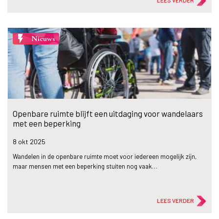
LEES VERDER
flash_on
Nieuws
Openbare ruimte blijft een uitdaging voor wandelaars
met een beperking
8 okt
2025
Wandelen in de openbare ruimte moet voor iedereen mogelijk zijn,
maar mensen met een beperking stuiten nog vaak…
LEES VERDER