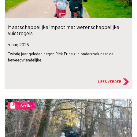
Maatschappelijke impact met wetenschappelijke
vuistregels
4 aug
2026
Twintig jaar geleden begon Rick Prins zijn onderzoek naar de
beweegvriendelijke…
LEES VERDER
description
Artikel