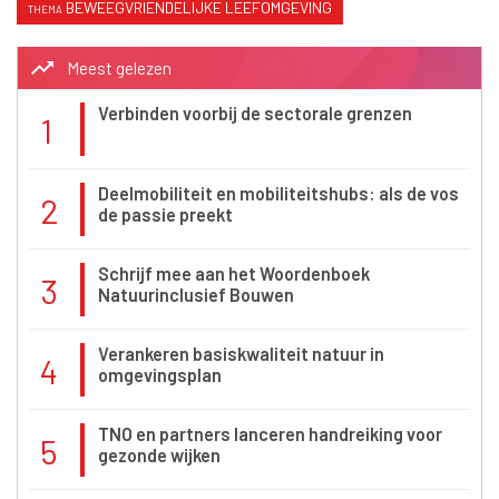
BEWEEGVRIENDELIJKE LEEFOMGEVING
trending_up
Meest gelezen
Verbinden voorbij de sectorale grenzen
1
Deelmobiliteit en mobiliteitshubs: als de vos
2
de passie preekt
Schrijf mee aan het Woordenboek
3
Natuurinclusief Bouwen
Verankeren basiskwaliteit natuur in
4
omgevingsplan
TNO en partners lanceren handreiking voor
5
gezonde wijken