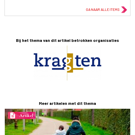
GA NAAR ALLE ITEMS
Bij het thema van dit artikel betrokken organisaties
Meer artikelen met dit thema
description
Artikel