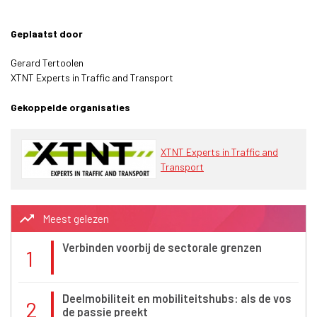
Geplaatst door
Gerard Tertoolen
XTNT Experts in Traffic and Transport
Gekoppelde organisaties
XTNT Experts in Traffic and
Transport
trending_up
Meest gelezen
Verbinden voorbij de sectorale grenzen
1
Deelmobiliteit en mobiliteitshubs: als de vos
2
de passie preekt