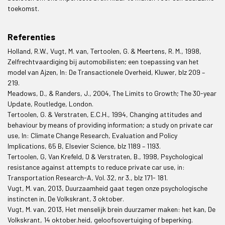
toekomst.
Referenties
Holland, R.W., Vugt, M. van, Tertoolen, G. & Meertens, R. M., 1998,
Zelfrechtvaardiging bij automobilisten; een toepassing van het
model van Ajzen, In: De Transactionele Overheid, Kluwer, blz 209 –
219.
Meadows, D., & Randers, J., 2004, The Limits to Growth; The 30-year
Update, Routledge, London.
Tertoolen, G. & Verstraten, E.C.H., 1994, Changing attitudes and
behaviour by means of providing information; a study on private car
use, In: Climate Change Research, Evaluation and Policy
Implications, 65 B, Elsevier Science, blz 1189 – 1193.
Tertoolen, G, Van Krefeld, D & Verstraten, B., 1998, Psychological
resistance against attempts to reduce private car use, in:
Transportation Research-A, Vol. 32, nr 3., blz 171- 181.
Vugt, M. van, 2013, Duurzaamheid gaat tegen onze psychologische
instincten in, De Volkskrant, 3 oktober.
Vugt, M. van, 2013, Het menselijk brein duurzamer maken: het kan, De
Volkskrant, 14 oktober.heid, geloofsovertuiging of beperking.