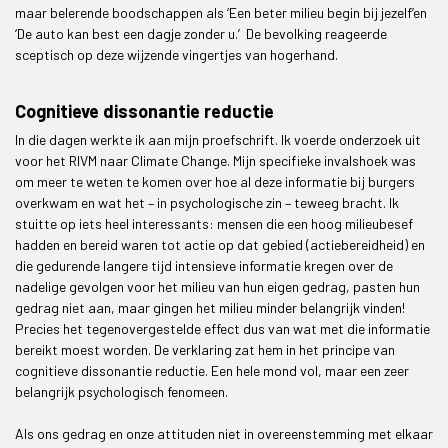
maar belerende boodschappen als ‘Een beter milieu begin bij jezelf’en
‘De auto kan best een dagje zonder u.’ De bevolking reageerde
sceptisch op deze wijzende vingertjes van hogerhand.
Cognitieve dissonantie reductie
In die dagen werkte ik aan mijn proefschrift. Ik voerde onderzoek uit
voor het RIVM naar Climate Change. Mijn specifieke invalshoek was
om meer te weten te komen over hoe al deze informatie bij burgers
overkwam en wat het – in psychologische zin – teweeg bracht. Ik
stuitte op iets heel interessants: mensen die een hoog milieubesef
hadden en bereid waren tot actie op dat gebied (actiebereidheid) en
die gedurende langere tijd intensieve informatie kregen over de
nadelige gevolgen voor het milieu van hun eigen gedrag, pasten hun
gedrag niet aan, maar gingen het milieu minder belangrijk vinden!
Precies het tegenovergestelde effect dus van wat met die informatie
bereikt moest worden. De verklaring zat hem in het principe van
cognitieve dissonantie reductie. Een hele mond vol, maar een zeer
belangrijk psychologisch fenomeen.
Als ons gedrag en onze attituden niet in overeenstemming met elkaar