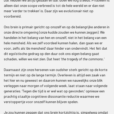
Dat hebben we altijd gedaan en dat doen we nog steeds. Probleem is
alleen dat onze scope verbreed is tot de hele wereld en er dan niet
meer ‘verder te trekken’ is. Daar zijn we evolutionair niet op
voorbereid.
Ons brein is primair gericht op onszelf en op de belangrijke anderen in
onze directe omgeving (onze kudde zouden we kunnen zeggen). We
handelen in het belang van hen en onszelf, niet in het belang van een
hele mensheid. Als we zelf voordeel kunnen halen, dan gaan we er
voor, zelfs als ‘de mensheid’ daar hinder van ondervindt. Het feit dat
dit egoïstische gedrag op den duur ook ons eigen belang gaat
schaden, willen we niet zien. Dat heet
‘the tragedy of the commons.’
Daarnaast zijn onze hersenen van oudsher sterk gericht op de korte
termijn en niet op de lange termijn. Overleven is altijd een zaak van
het hier en nu geweest en daarom kunnen we nauwelijks onze blik
verleggen naar morgen of volgende week, laat staan naar volgende
generaties. ‘Tegen die tijd is er wel wat op gevonden;’ opnieuw een
prachtig staaltje cognitieve dissonantie reductie waarmee we
verstoppertje voor onszelf kunnen blijven spelen.
Je zou kunnen zeggen dat ons brein kortzichtig is, simpelweg omdat