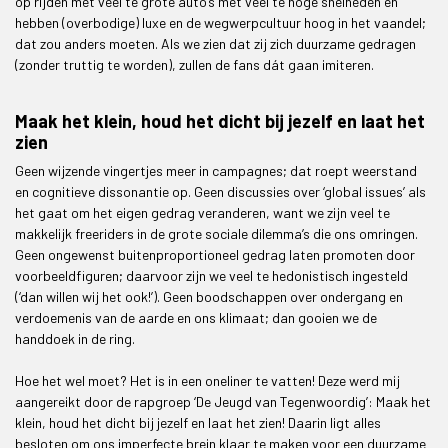
op rijden met veel te grote auto’s met veel te hoge snelheden en
hebben (overbodige) luxe en de wegwerpcultuur hoog in het vaandel;
dat zou anders moeten. Als we zien dat zij zich duurzame gedragen
(zonder truttig te worden), zullen de fans dát gaan imiteren.
Maak het klein, houd het dicht bij jezelf en laat het
zien
Geen wijzende vingertjes meer in campagnes; dat roept weerstand
en cognitieve dissonantie op. Geen discussies over ‘global issues’ als
het gaat om het eigen gedrag veranderen, want we zijn veel te
makkelijk freeriders in de grote sociale dilemma’s die ons omringen.
Geen ongewenst buitenproportioneel gedrag laten promoten door
voorbeeldfiguren; daarvoor zijn we veel te hedonistisch ingesteld
(‘dan willen wij het ook!’). Geen boodschappen over ondergang en
verdoemenis van de aarde en ons klimaat; dan gooien we de
handdoek in de ring.
Hoe het wel moet? Het is in een oneliner te vatten! Deze werd mij
aangereikt door de rapgroep ‘De Jeugd van Tegenwoordig’: Maak het
klein, houd het dicht bij jezelf en laat het zien! Daarin ligt alles
besloten om ons imperfecte brein klaar te maken voor een duurzame