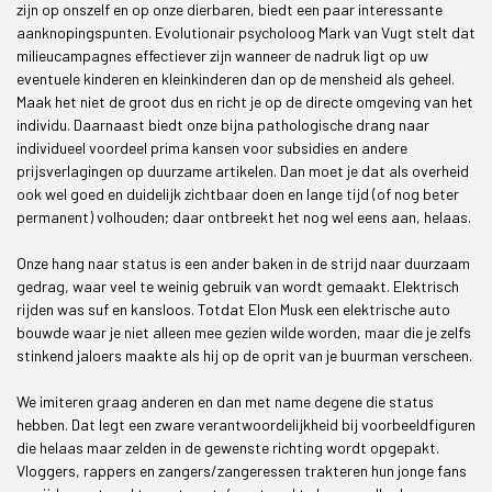
zijn op onszelf en op onze dierbaren, biedt een paar interessante
aanknopingspunten. Evolutionair psycholoog Mark van Vugt stelt dat
milieucampagnes effectiever zijn wanneer de nadruk ligt op uw
eventuele kinderen en kleinkinderen dan op de mensheid als geheel.
Maak het niet de groot dus en richt je op de directe omgeving van het
individu. Daarnaast biedt onze bijna pathologische drang naar
individueel voordeel prima kansen voor subsidies en andere
prijsverlagingen op duurzame artikelen. Dan moet je dat als overheid
ook wel goed en duidelijk zichtbaar doen en lange tijd (of nog beter
permanent) volhouden; daar ontbreekt het nog wel eens aan, helaas.
Onze hang naar status is een ander baken in de strijd naar duurzaam
gedrag, waar veel te weinig gebruik van wordt gemaakt. Elektrisch
rijden was suf en kansloos. Totdat Elon Musk een elektrische auto
bouwde waar je niet alleen mee gezien wilde worden, maar die je zelfs
stinkend jaloers maakte als hij op de oprit van je buurman verscheen.
We imiteren graag anderen en dan met name degene die status
hebben. Dat legt een zware verantwoordelijkheid bij voorbeeldfiguren
die helaas maar zelden in de gewenste richting wordt opgepakt.
Vloggers, rappers en zangers/zangeressen trakteren hun jonge fans