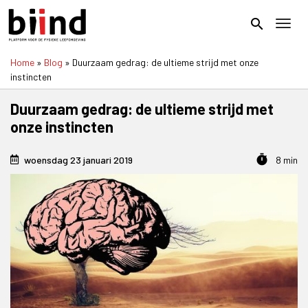
Overslaan
en
search
Toggl
naar
de
Home
Blog
Duurzaam gedrag: de ultieme strijd met onze
inhoud
Kruimelpad
instincten
gaan
Duurzaam gedrag: de ultieme strijd met
onze instincten
timer
woensdag 23 januari 2019
8 min