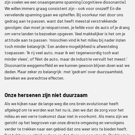
zijn voelen we een onaangename spanning (cognitieve dissonantie).
We willen immers graag consistent zijn – ook voor onszelf! En die
vervelende spanning gaan we opheffen. Bij voorkeur niet door ons
gedrag aan te passen, want dat heeft meestal verstrekkende
gevolgen; dan moet je reispatronen, je liefde voor de auto of je drang
om verre landen te bezoeken opgeven. Veel makkelijker is het om je
attitude aan te passen: ‘misschien vind ik het milieu bij nader inzien
toch minder belangrijk.’ Een andere mogelijkheid is afwenteling
toepassen: ‘Ik rij veel auto, maar ik eet tegenwoordig toch wat
minder vlees’, of ‘Niet de auto, maar de industrie vervuilt het meest.’
Dissonantie weggemoffeld en we kunnen gewoon blijven doen wat we
deden. Maar zeker zo belangrijk: met ‘gedram’ over duurzaamheid,
bereiken we averechtse effecten.
Onze hersenen zijn niet duurzaam
Als we kijken naar de lange weg die ons brein evolutionair heeft
afgelegd om te worden wat het nu is, zien we dat de zorg voor het
milieu en een verre toekomst daar niet in voorkomt. Als mens zijn we
gericht op het leegroven van onze directe omgeving en vervolgens
verder te trekken naar een gebied dat ons weer iets te bieden heeft.