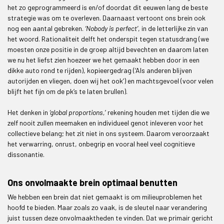
het zo geprogrammeerd is en/of doordat dit eeuwen lang de beste
strategie was om te overleven. Daarnaast vertoont ons brein ook
nog een aantal gebreken.
‘Nobody is perfect’
, in de letterlijke zin van
het woord. Rationaliteit delft het onderspit tegen statusdrang (we
moesten onze positie in de groep altijd bevechten en daarom laten
we nu het liefst zien hoezeer we het gemaakt hebben door in een
dikke auto rond te rijden), kopieergedrag (‘Als anderen blijven
autorijden en vliegen, doen wij het ook’) en machtsgevoel (voor velen
blijft het fijn om de pk’s te laten brullen).
Het denken in
‘global proportions,
’ rekening houden met tijden die we
zelf nooit zullen meemaken en individueel genot inleveren voor het
collectieve belang; het zit niet in ons systeem. Daarom veroorzaakt
het verwarring, onrust, onbegrip en vooral heel veel cognitieve
dissonantie.
Ons onvolmaakte brein optimaal benutten
We hebben een brein dat niet gemaakt is om milieuproblemen het
hoofd te bieden. Maar zoals zo vaak, is de sleutel naar verandering
juist tussen deze onvolmaaktheden te vinden. Dat we primair gericht