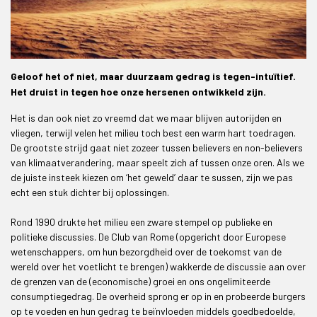
Geloof het of niet, maar duurzaam gedrag is tegen-intuïtief.
Het druist in tegen hoe onze hersenen ontwikkeld zijn.
Het is dan ook niet zo vreemd dat we maar blijven autorijden en
vliegen, terwijl velen het milieu toch best een warm hart toedragen.
De grootste strijd gaat niet zozeer tussen believers en non-believers
van klimaatverandering, maar speelt zich af tussen onze oren. Als we
de juiste insteek kiezen om ‘het geweld’ daar te sussen, zijn we pas
echt een stuk dichter bij oplossingen.
Rond 1990 drukte het milieu een zware stempel op publieke en
politieke discussies. De Club van Rome (opgericht door Europese
wetenschappers, om hun bezorgdheid over de toekomst van de
wereld over het voetlicht te brengen) wakkerde de discussie aan over
de grenzen van de (economische) groei en ons ongelimiteerde
consumptiegedrag. De overheid sprong er op in en probeerde burgers
op te voeden en hun gedrag te beïnvloeden middels goedbedoelde,