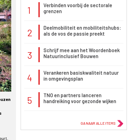
Verbinden voorbij de sectorale
1
grenzen
Deelmobiliteit en mobiliteitshubs:
2
als de vos de passie preekt
Schrijf mee aan het Woordenboek
3
Natuurinclusief Bouwen
Verankeren basiskwaliteit natuur
4
in omgevingsplan
TNO en partners lanceren
5
euzen
handreiking voor gezonde wijken
s
GA NAAR ALLE ITEMS
eurt.