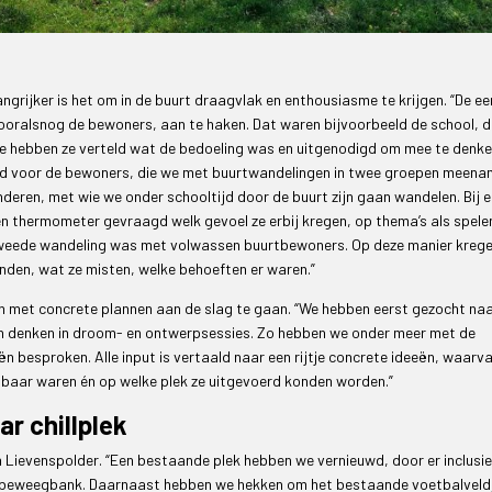
angrijker is het om in de buurt draagvlak en enthousiasme te krijgen. “De ee
ooralsnog de bewoners, aan te haken. Dat waren bijvoorbeeld de school, d
e hebben ze verteld wat de bedoeling was en uitgenodigd om mee te denke
tijd voor de bewoners, die we met buurtwandelingen in twee groepen meena
deren, met wie we onder schooltijd door de buurt zijn gaan wandelen. Bij e
n thermometer gevraagd welk gevoel ze erbij kregen, op thema’s als spele
e tweede wandeling was met volwassen buurtbewoners. Op deze manier kreg
onden, wat ze misten, welke behoeften er waren.”
n met concrete plannen aan de slag te gaan. “We hebben eerst gezocht na
n denken in droom- en ontwerpsessies. Zo hebben we onder meer met de
eën besproken. Alle input is vertaald naar een rijtje concrete ideeën, waarv
lbaar waren én op welke plek ze uitgevoerd konden worden.”
ar chillplek
 in Lievenspolder. “Een bestaande plek hebben we vernieuwd, door er inclusi
n beweegbank. Daarnaast hebben we hekken om het bestaande voetbalveld