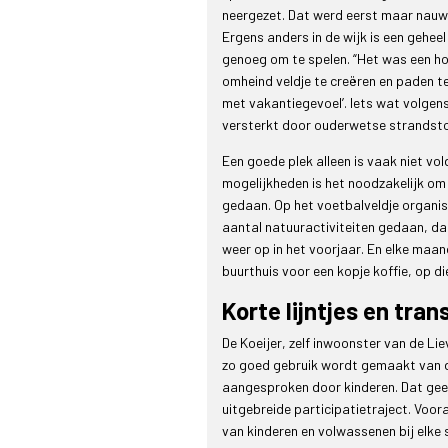
neergezet. Dat werd eerst maar nauwe
Ergens anders in de wijk is een gehee
genoeg om te spelen. “Het was een ho
omheind veldje te creëren en paden te 
met vakantiegevoel’. Iets wat volgens
versterkt door ouderwetse strandstoe
Een goede plek alleen is vaak niet v
mogelijkheden is het noodzakelijk om
gedaan. Op het voetbalveldje organis
aantal natuuractiviteiten gedaan, da
weer op in het voorjaar. En elke maan
buurthuis voor een kopje koffie, op d
Korte lijntjes en tra
De Koeijer, zelf inwoonster van de Li
zo goed gebruik wordt gemaakt van de 
aangesproken door kinderen. Dat geef
uitgebreide participatietraject. Voora
van kinderen en volwassenen bij elke 