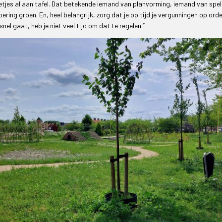
tjes al aan tafel. Dat betekende iemand van planvorming, iemand van spel
ering groen. En, heel belangrijk, zorg dat je op tijd je vergunningen op orde
l gaat, heb je niet veel tijd om dat te regelen.”