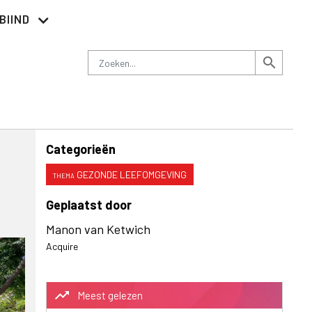
BIIND
Nieuwsbrief
Adverteren
Contact
Zoeken
search
Categorieën
GEZONDE LEEFOMGEVING
Geplaatst door
Manon van Ketwich
Acquire
trending_up
Meest gelezen