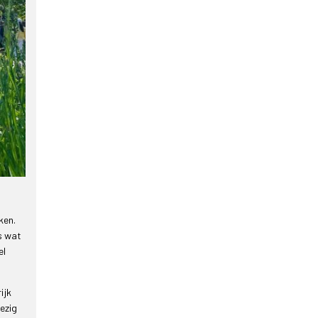
ken.
s wat
el
ijk
ezig