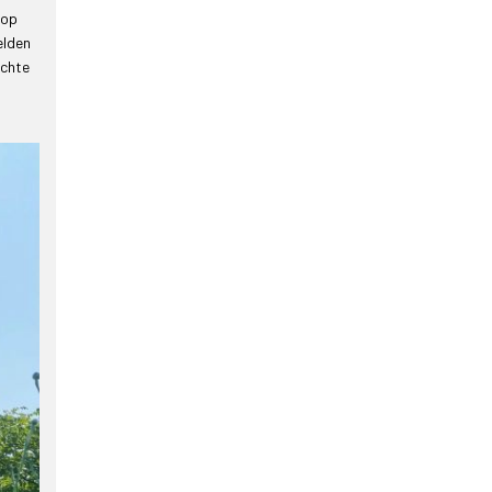
 op
elden
tchte