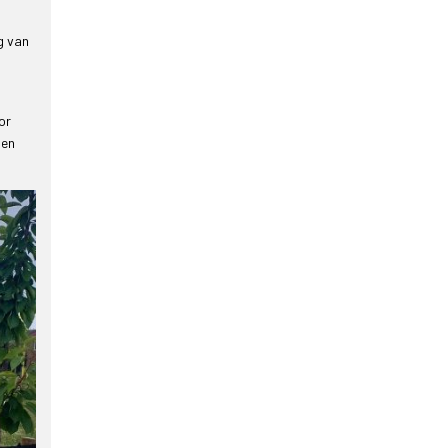
g van
or
nen