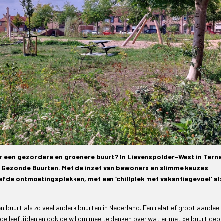
or een gezondere en groenere buurt? In Lievenspolder-West in Tern
 Gezonde Buurten. Met de inzet van bewoners en slimme keuzes
iefde ontmoetingsplekken, met een ‘chillplek met vakantiegevoel’ al
n buurt als zo veel andere buurten in Nederland. Een relatief groot aandeel
nde leeftijden en ook de wil om mee te denken over wat er met de buurt geb