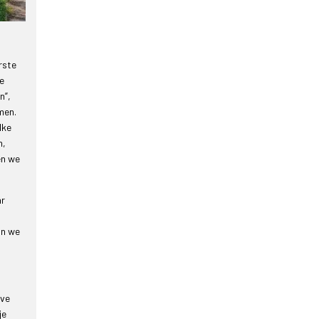
rste
e
n”,
men.
lke
n,
en we
ar
an we
eve
je