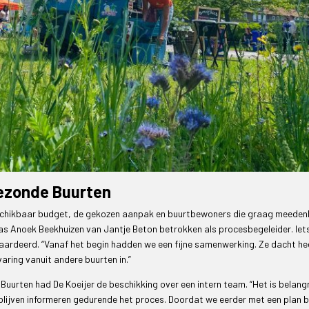
ezonde Buurten
eschikbaar budget, de gekozen aanpak en buurtbewoners die graag meeden
s Anoek Beekhuizen van Jantje Beton betrokken als procesbegeleider. Iet
ardeerd. “Vanaf het begin hadden we een fijne samenwerking. Ze dacht he
varing vanuit andere buurten in.”
uurten had De Koeijer de beschikking over een intern team. “Het is belangr
blijven informeren gedurende het proces. Doordat we eerder met een plan b