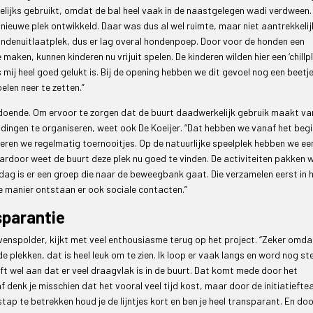
lijks gebruikt, omdat de bal heel vaak in de naastgelegen wadi verdween.
l nieuwe plek ontwikkeld. Daar was dus al wel ruimte, maar niet aantrekkelij
ndenuitlaatplek, dus er lag overal hondenpoep. Door voor de honden een
maken, kunnen kinderen nu vrijuit spelen. De kinderen wilden hier een ‘chillp
 mij heel goed gelukt is. Bij de opening hebben we dit gevoel nog een beetj
len neer te zetten.”
oldoende. Om ervoor te zorgen dat de buurt daadwerkelijk gebruik maakt va
 dingen te organiseren, weet ook De Koeijer. “Dat hebben we vanaf het begi
eren we regelmatig toernooitjes. Op de natuurlijke speelplek hebben we ee
ardoor weet de buurt deze plek nu goed te vinden. De activiteiten pakken 
dag is er een groep die naar de beweegbank gaat. Die verzamelen eerst in 
ie manier ontstaan er ook sociale contacten.”
nsparantie
evenspolder, kijkt met veel enthousiasme terug op het project. “Zeker omda
plekken, dat is heel leuk om te zien. Ik loop er vaak langs en word nog st
t wel aan dat er veel draagvlak is in de buurt. Dat komt mede door het
f denk je misschien dat het vooral veel tijd kost, maar door de initiatieft
stap te betrekken houd je de lijntjes kort en ben je heel transparant. En do