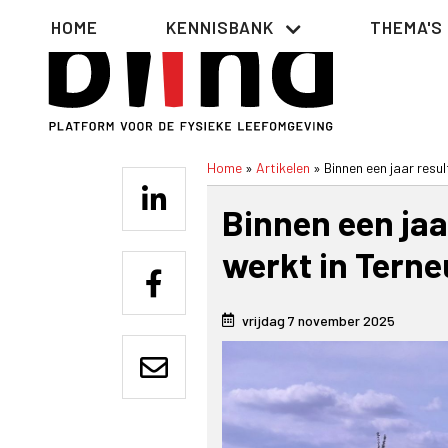
Overslaan
Hoofdnavigatie
HOME
KENNISBANK
THEMA'S
en
naar
de
inhoud
gaan
Home
Artikelen
Binnen een jaar resu
Kruimelpad
Binnen een jaa
werkt in Tern
vrijdag 7 november 2025