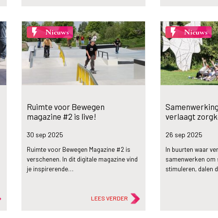
flash_on
flash_on
Nieuws
Nieuws
Ruimte voor Bewegen
Samenwerking 
magazine #2 is live!
verlaagt zorg
30 sep
2025
26 sep
2025
Ruimte voor Bewegen Magazine #2 is
In buurten waar ver
verschenen. In dit digitale magazine vind
samenwerken om s
je inspirerende…
stimuleren, dalen
LEES VERDER