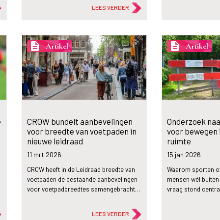
LEES VERDER
description
description
Artikel
Artikel
e
CROW bundelt aanbevelingen
Onderzoek naa
voor breedte van voetpaden in
voor bewegen 
nieuwe leidraad
ruimte
11 mrt
2026
15 jan
2026
CROW heeft in de Leidraad breedte van
Waarom sporten o
voetpaden de bestaande aanbevelingen
mensen wél buiten 
voor voetpadbreedtes samengebracht…
vraag stond centra
LEES VERDER