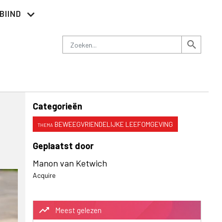
BIIND
Nieuwsbrief
Adverteren
Contact
Zoeken
search
Categorieën
BEWEEGVRIENDELIJKE LEEFOMGEVING
Geplaatst door
Manon van Ketwich
Acquire
trending_up
Meest gelezen