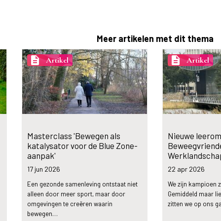
Meer artikelen met dit thema
description
description
Artikel
Artikel
Masterclass 'Bewegen als
Nieuwe leerom
katalysator voor de Blue Zone-
Beweegvriende
aanpak'
Werklandscha
17 jun
2026
22 apr
2026
Een gezonde samenleving ontstaat niet
We zijn kampioen zi
alleen door meer sport, maar door
Gemiddeld maar lief
omgevingen te creëren waarin
zitten we op ons g
bewegen…