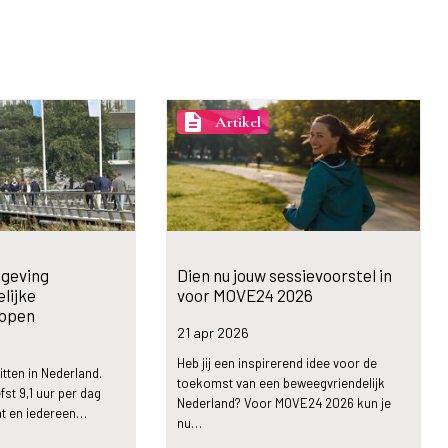
description
Artikel
geving
Dien nu jouw sessievoorstel in
lijke
voor MOVE24 2026
ppen
21 apr
2026
Heb jij een inspirerend idee voor de
tten in Nederland.
toekomst van een beweegvriendelijk
st 9,1 uur per dag
Nederland? Voor MOVE24 2026 kun je
at en iedereen…
nu…