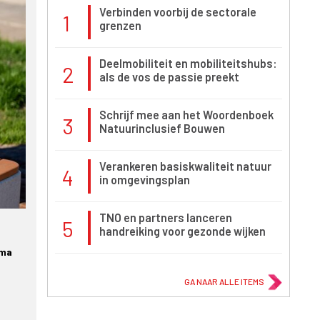
Verbinden voorbij de sectorale
1
grenzen
Deelmobiliteit en mobiliteitshubs:
2
als de vos de passie preekt
Schrijf mee aan het Woordenboek
3
Natuurinclusief Bouwen
Verankeren basiskwaliteit natuur
4
in omgevingsplan
TNO en partners lanceren
5
handreiking voor gezonde wijken
mma
GA NAAR ALLE ITEMS