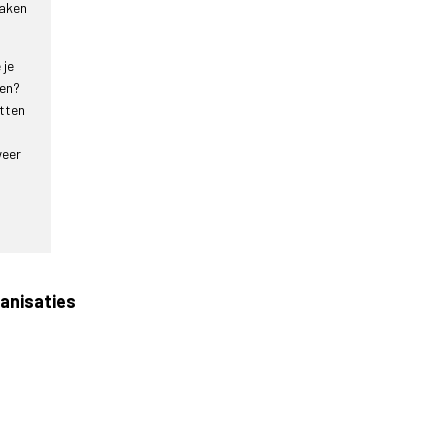
maken
 je
ren?
tten
weer
ganisaties