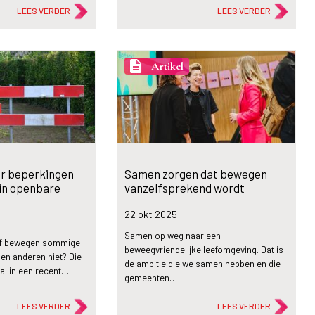
LEES VERDER
LEES VERDER
description
Artikel
r beperkingen
Samen zorgen dat bewegen
in openbare
vanzelfsprekend wordt
22 okt
2025
Samen op weg naar een
f bewegen sommige
beweegvriendelijke leefomgeving. Dat is
en anderen niet? Die
de ambitie die we samen hebben en die
al in een recent…
gemeenten…
LEES VERDER
LEES VERDER