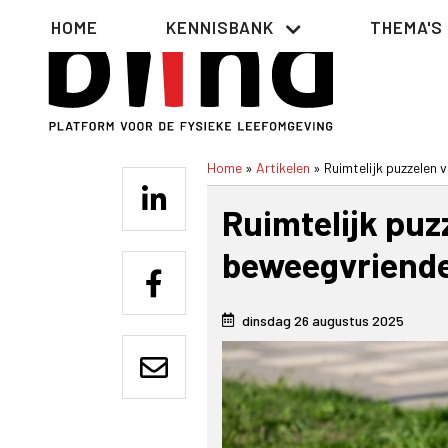
Overslaan
Hoofdnavigatie
HOME
KENNISBANK
THEMA'S
en
naar
de
inhoud
gaan
Home
Artikelen
Ruimtelijk puzzelen 
Kruimelpad
Ruimtelijk puz
beweegvriende
dinsdag 26 augustus 2025