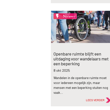
flash_on
Nieuws
Openbare ruimte blijft een
uitdaging voor wandelaars met
een beperking
8 okt
2025
Wandelen in de openbare ruimte moet
voor iedereen mogelijk zijn, maar
mensen met een beperking stuiten nog
vaak…
LEES VERDER