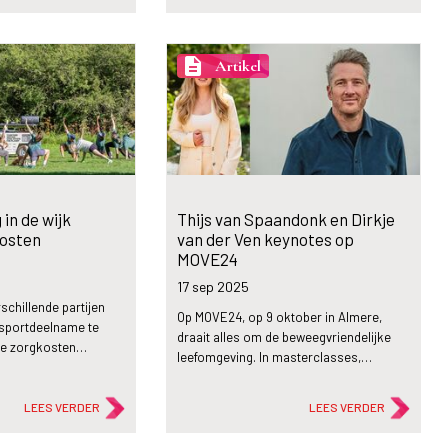
description
Artikel
in de wijk
Thijs van Spaandonk en Dirkje
kosten
van der Ven keynotes op
MOVE24
17 sep
2025
schillende partijen
Op MOVE24, op 9 oktober in Almere,
portdeelname te
draait alles om de beweegvriendelijke
 de zorgkosten…
leefomgeving. In masterclasses,…
LEES VERDER
LEES VERDER