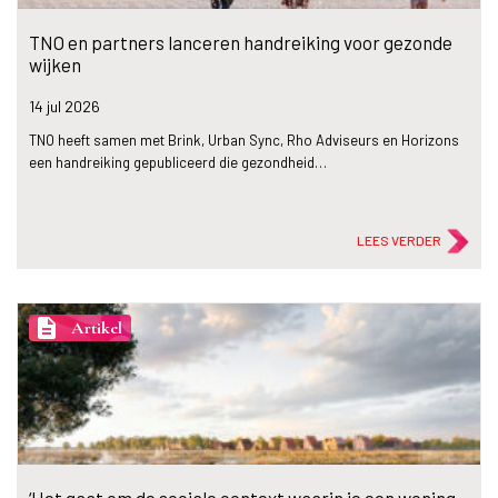
TNO en partners lanceren handreiking voor gezonde
wijken
14 jul
2026
TNO heeft samen met Brink, Urban Sync, Rho Adviseurs en Horizons
een handreiking gepubliceerd die gezondheid…
LEES VERDER
description
Artikel