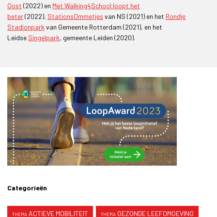
Oost
(2022) en
Met Walking4School loopt het
beter
(2022),
StationsOmmetjes
van NS (2021) en het
Rondje
Stadionpark
van Gemeente Rotterdam (2021), en het
Leidse
Singelpark
, gemeente Leiden (2020).
Categorieën
ACTIEVE MOBILITEIT
GEZONDE LEEFOMGEVING