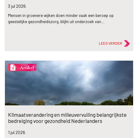
3 jul
2026
Mensen in groenere wijken doen minder vaak een beroep op
geestelijke gezondheidszorg, blijkt uit onderzoek van…
LEES VERDER
description
Artikel
Klimaatverandering en milieuvervuiling belangrijkste
bedreiging voor gezondheid Nederlanders
1 jul
2026