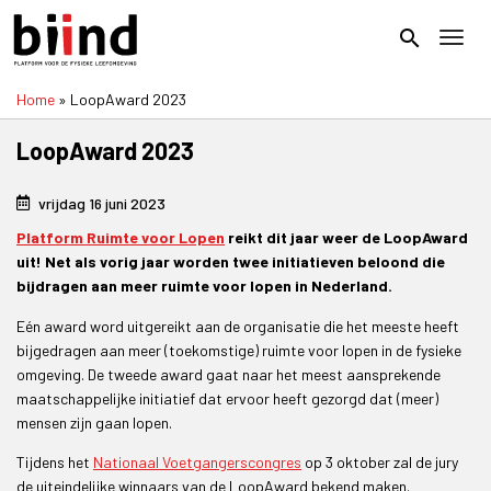
Overslaan
en
search
Toggl
naar
de
Home
LoopAward 2023
inhoud
Kruimelpad
gaan
LoopAward 2023
vrijdag 16 juni 2023
Platform Ruimte voor Lopen
reikt dit jaar weer de LoopAward
uit! Net als vorig jaar worden twee initiatieven beloond die
bijdragen aan meer ruimte voor lopen in Nederland.
Eén award word uitgereikt aan de organisatie die het meeste heeft
bijgedragen aan meer (toekomstige) ruimte voor lopen in de fysieke
omgeving. De tweede award gaat naar het meest aansprekende
maatschappelijke initiatief dat ervoor heeft gezorgd dat (meer)
mensen zijn gaan lopen.
Tijdens het
Nationaal Voetgangerscongres
op 3 oktober zal de jury
de uiteindelijke winnaars van de LoopAward bekend maken.