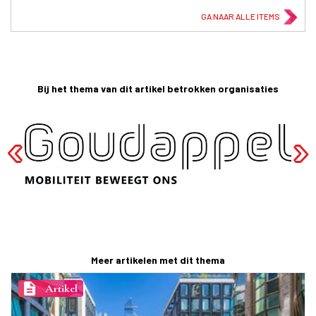
GA NAAR ALLE ITEMS
Bij het thema van dit artikel betrokken organisaties
Meer artikelen met dit thema
description
Artikel