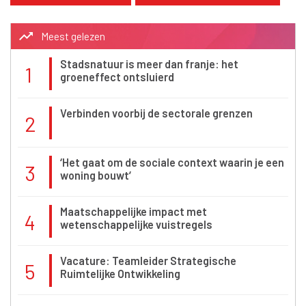
trending_up
Meest gelezen
Stadsnatuur is meer dan franje: het
1
groeneffect ontsluierd
Verbinden voorbij de sectorale grenzen
2
‘Het gaat om de sociale context waarin je een
3
woning bouwt’
Maatschappelijke impact met
4
wetenschappelijke vuistregels
Vacature: Teamleider Strategische
5
Ruimtelijke Ontwikkeling