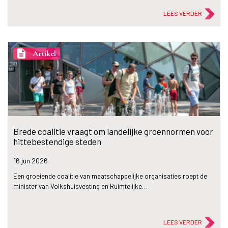
LEES VERDER
description
Artikel
Brede coalitie vraagt om landelijke groennormen voor
hittebestendige steden
16 jun
2026
Een groeiende coalitie van maatschappelijke organisaties roept de
minister van Volkshuisvesting en Ruimtelijke…
LEES VERDER