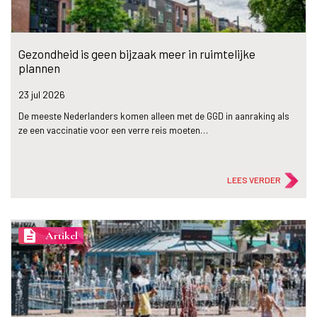
Gezondheid is geen bijzaak meer in ruimtelijke
plannen
23 jul
2026
De meeste Nederlanders komen alleen met de GGD in aanraking als
ze een vaccinatie voor een verre reis moeten…
LEES VERDER
description
Artikel