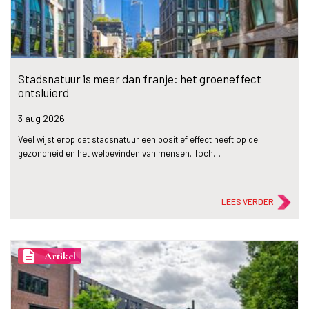
Stadsnatuur is meer dan franje: het groeneffect
ontsluierd
3 aug
2026
Veel wijst erop dat stadsnatuur een positief effect heeft op de
gezondheid en het welbevinden van mensen. Toch…
LEES VERDER
description
Artikel