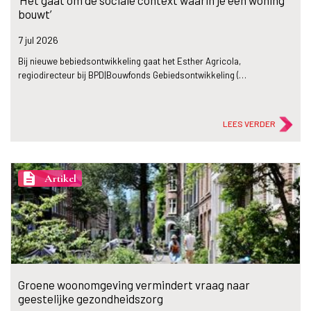
‘Het gaat om de sociale context waarin je een woning
bouwt’
7 jul
2026
Bij nieuwe bebiedsontwikkeling gaat het Esther Agricola,
regiodirecteur bij BPD|Bouwfonds Gebiedsontwikkeling (…
LEES VERDER
description
Artikel
Groene woonomgeving vermindert vraag naar
geestelijke gezondheidszorg