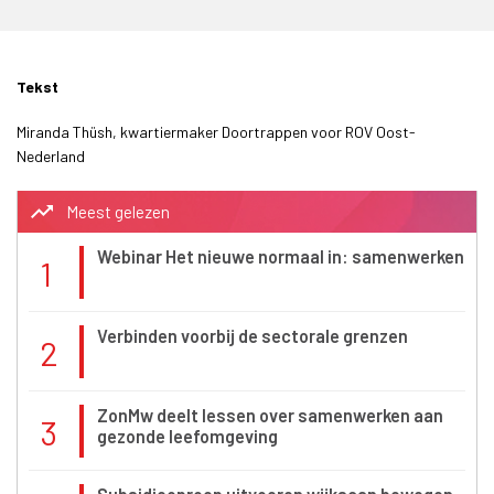
Tekst
Miranda Thüsh, kwartiermaker Doortrappen voor ROV Oost-
Nederland
trending_up
Meest gelezen
Webinar Het nieuwe normaal in: samenwerken
1
Verbinden voorbij de sectorale grenzen
2
ZonMw deelt lessen over samenwerken aan
3
gezonde leefomgeving