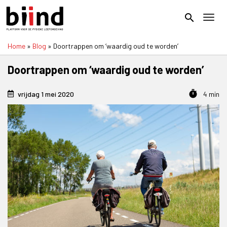
Overslaan
en
search
Toggl
naar
de
Home
Blog
Doortrappen om ‘waardig oud te worden’
inhoud
Kruimelpad
gaan
Doortrappen om ‘waardig oud te worden’
timer
vrijdag 1 mei 2020
4 min