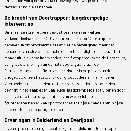
dat ze zich veilig in het verkeer bewegen vanwege de ruime
fietservaring die ze hebben.
De kracht van Doortrappen: laagdrempelige
interventies
Om meer seniore fietsers bewust te maken van veiliger
verkeersdeelname, is in 2017 het startsein voor ‘Doortrappen’
gegeven. In dit programma staat niet de onveiligheid maar het
behouden van plezier, gezondheid en zelfstandigheid centraal. Dat
mondt uit in diverse interventies: een fietsparcours op de fietsbeurs,
een gratis afstelling van de fiets voorafgaand aan de
Fietsvierdaagse, een fiets-veiligheidsquiz in de pauze van de
bridgeclub of een fietstocht voor grootouders en kleinkinderen.
Voorbeelden die laten zien, dat de kracht van Doortrappen zich
bevindt in het aanbieden van leuke, laagdrempelige activiteiten door
een diversiteit aan organisaties; van wielerclubs tot
fysiotherapeuten en van sportcoaches tot rijwielhandelaren, vrijwel
iedereen kan een bijdrage leveren.
Ervaringen in Gelderland en Overijssel
Diverse provincies en gemeenten zijn inmiddels met Doortrappen