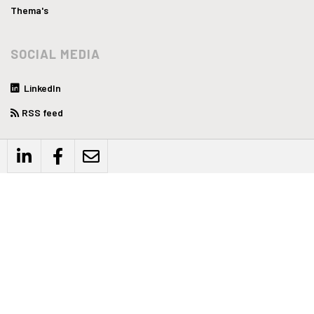
Thema's
SOCIAL MEDIA
LinkedIn
RSS feed
WEBSITE
Privacyverklaring
Disclaimer
Algemene voorwaarden
CONTACT