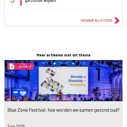
gezonde wijken
GA NAAR ALLE ITEMS
Meer artikelen met dit thema
description
Artikel
Blue Zone Festival: hoe worden we samen gezond oud?
3 jun
2026