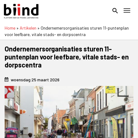
Overslaan
en
search
Toggl
naar
de
Home
Artikelen
Ondernemersorganisaties sturen 11-puntenplan
inhoud
Kruimelpad
voor leefbare, vitale stads- en dorpscentra
gaan
Ondernemersorganisaties sturen 11-
puntenplan voor leefbare, vitale stads- en
dorpscentra
woensdag 25 maart 2026