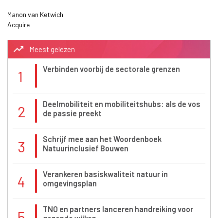
Manon van Ketwich
Acquire
trending_up
Meest gelezen
Verbinden voorbij de sectorale grenzen
1
Deelmobiliteit en mobiliteitshubs: als de vos
2
de passie preekt
Schrijf mee aan het Woordenboek
3
Natuurinclusief Bouwen
Verankeren basiskwaliteit natuur in
4
omgevingsplan
TNO en partners lanceren handreiking voor
5