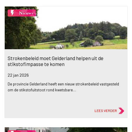
flash_on
Nieuws
Strokenbeleid moet Gelderland helpen uit de
stikstofimpasse te komen
22 jan
2026
De provincie Gelderland heeft een nieuw strokenbeleid vastgesteld
om de stikstofuitstoot rond kwetsbare…
LEES VERDER