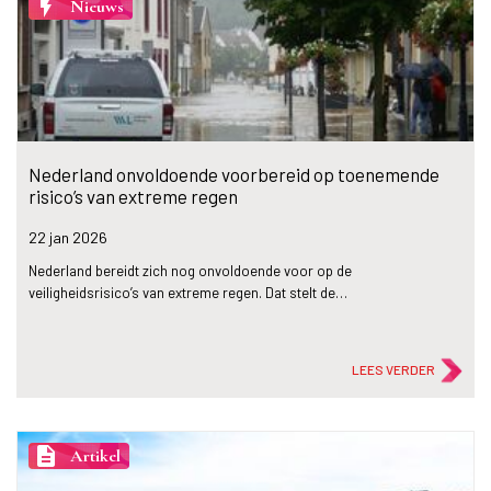
flash_on
Nieuws
Nederland onvoldoende voorbereid op toenemende
risico’s van extreme regen
22 jan
2026
Nederland bereidt zich nog onvoldoende voor op de
veiligheidsrisico’s van extreme regen. Dat stelt de…
LEES VERDER
description
Artikel