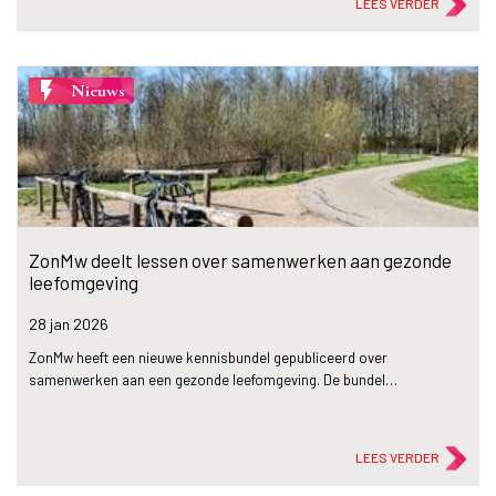
LEES VERDER
flash_on
Nieuws
ZonMw deelt lessen over samenwerken aan gezonde
leefomgeving
28 jan
2026
ZonMw heeft een nieuwe kennisbundel gepubliceerd over
samenwerken aan een gezonde leefomgeving. De bundel…
LEES VERDER