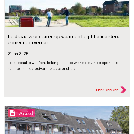
Leidraad voor sturen op waarden helpt beheerders
gemeenten verder
21 jan
2026
Hoe bepaal je wat écht belangrijk is op welke plek in de openbare
ruimte? Is het biodiversiteit, gezondheid,…
LEES VERDER
description
Artikel