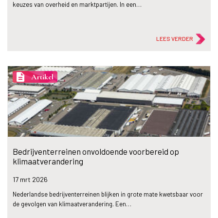
keuzes van overheid en marktpartijen. In een…
LEES VERDER
description
Artikel
Bedrijventerreinen onvoldoende voorbereid op
klimaatverandering
17 mrt
2026
Nederlandse bedrijventerreinen blijken in grote mate kwetsbaar voor
de gevolgen van klimaatverandering. Een…