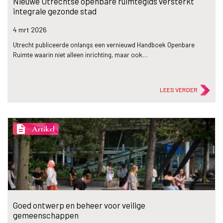
Nieuwe Utrechtse openbare ruimtegids versterkt
integrale gezonde stad
4 mrt
2026
Utrecht publiceerde onlangs een vernieuwd Handboek Openbare
Ruimte waarin niet alleen inrichting, maar ook…
LEES VERDER
description
Artikel
Goed ontwerp en beheer voor veilige
gemeenschappen