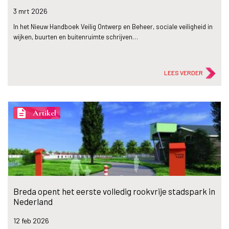
3 mrt
2026
In het Nieuw Handboek Veilig Ontwerp en Beheer, sociale veiligheid in
wijken, buurten en buitenruimte schrijven…
LEES VERDER
description
Artikel
Breda opent het eerste volledig rookvrije stadspark in
Nederland
12 feb
2026