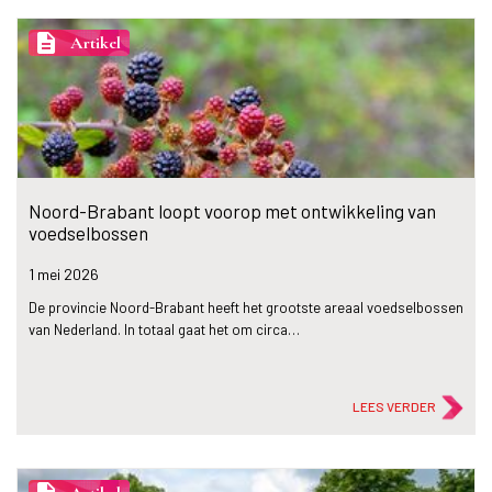
description
Artikel
Noord-Brabant loopt voorop met ontwikkeling van
voedselbossen
1 mei
2026
De provincie Noord-Brabant heeft het grootste areaal voedselbossen
van Nederland. In totaal gaat het om circa…
LEES VERDER