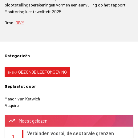
blootstellingsberekeningen vormen een aanvulling op het rapport
Monitoring luchtkwaliteit 2025.
Bron:
RIVM
Categorieën
GEZONDE LEEFOMGEVING
Geplaatst door
Manon van Ketwich
Acquire
trending_up
Meest gelezen
Verbinden voorbij de sectorale grenzen