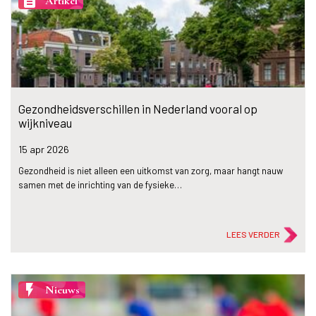
description
Artikel
Gezondheidsverschillen in Nederland vooral op
wijkniveau
15 apr
2026
Gezondheid is niet alleen een uitkomst van zorg, maar hangt nauw
samen met de inrichting van de fysieke…
LEES VERDER
flash_on
Nieuws