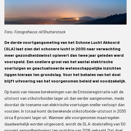
Foto: Fotografiecor.nl/Shutterstock
De derde voortgangsmeting van het Schone Lucht Akkoord
(SLA) laat zien dat schonere lucht in 2030 naar verwachting
meer gezondheidswinst oplevert dan twee jaar geleden werd
voorspeld. Een snellere groei van het aantal elektrische
voertuigen en geactualiseerde wetenschappelijke inzichten
liggen hieraan ten grondslag. Voor het behalen van het doel
blijft uitvoering van het voorgenomen beleid wel noodzakelijk.
Op basis van nieuwe berekeningen van de Emissieregistratie valt de
uitstoot van stikstofoxiden lager uit dan eerder aangenomen, mede
doordat de toename van elektrische voertuigen sneller verloopt dan
voorzien. In totaal komt de berekende stikstofoxide-uitstoot in 2030
circa 8 procent lager uit. Wanneer alle voorgenomen maatregelen
daadwerkelijk worden uitgevoerd, wordt de SLA-doelstelling van 50
procent gezondheidswinst ten opzichte van 2016 gehaald. Dat doel