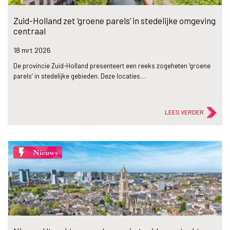
Zuid-Holland zet ‘groene parels’ in stedelijke omgeving
centraal
18 mrt
2026
De provincie Zuid-Holland presenteert een reeks zogeheten ‘groene
parels’ in stedelijke gebieden. Deze locaties…
LEES VERDER
flash_on
Nieuws