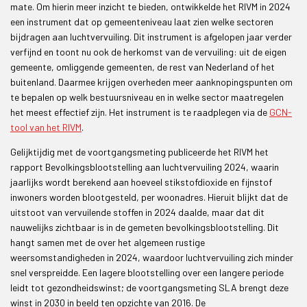
mate. Om hierin meer inzicht te bieden, ontwikkelde het RIVM in 2024
een instrument dat op gemeenteniveau laat zien welke sectoren
bijdragen aan luchtvervuiling. Dit instrument is afgelopen jaar verder
verfijnd en toont nu ook de herkomst van de vervuiling: uit de eigen
gemeente, omliggende gemeenten, de rest van Nederland of het
buitenland. Daarmee krijgen overheden meer aanknopingspunten om
te bepalen op welk bestuursniveau en in welke sector maatregelen
het meest effectief zijn. Het instrument is te raadplegen via de
GCN-
tool van het RIVM
.
Gelijktijdig met de voortgangsmeting publiceerde het RIVM het
rapport Bevolkingsblootstelling aan luchtvervuiling 2024, waarin
jaarlijks wordt berekend aan hoeveel stikstofdioxide en fijnstof
inwoners worden blootgesteld, per woonadres. Hieruit blijkt dat de
uitstoot van vervuilende stoffen in 2024 daalde, maar dat dit
nauwelijks zichtbaar is in de gemeten bevolkingsblootstelling. Dit
hangt samen met de over het algemeen rustige
weersomstandigheden in 2024, waardoor luchtvervuiling zich minder
snel verspreidde. Een lagere blootstelling over een langere periode
leidt tot gezondheidswinst; de voortgangsmeting SLA brengt deze
winst in 2030 in beeld ten opzichte van 2016. De