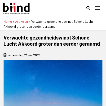
Overslaan
en
search
Toggl
naar
de
Home
Artikelen
Verwachte gezondheidswinst Schone Lucht
inhoud
Kruimelpad
Akkoord groter dan eerder geraamd
gaan
Verwachte gezondheidswinst Schone
Lucht Akkoord groter dan eerder geraamd
woensdag 17 juni 2026