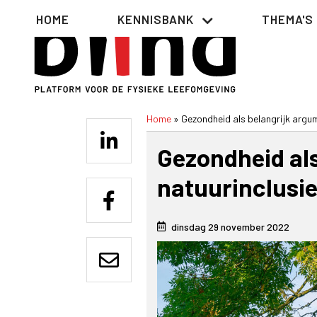
Overslaan
Hoofdnavigatie
HOME
KENNISBANK
THEMA'S
en
naar
de
inhoud
gaan
Home
Gezondheid als belangrijk argu
Kruimelpad
Gezondheid als
natuurinclusi
dinsdag 29 november 2022