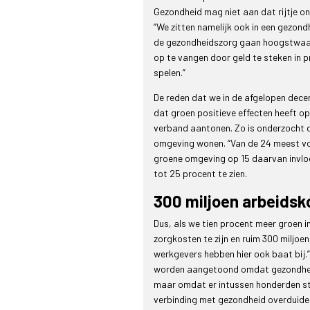
Gezondheid mag niet aan dat rijtje 
“We zitten namelijk ook in een gezondh
de gezondheidszorg gaan hoogstwaarsc
op te vangen door geld te steken in p
spelen.”
De reden dat we in de afgelopen dece
dat groen positieve effecten heeft o
verband aantonen. Zo is onderzocht 
omgeving wonen. “Van de 24 meest vo
groene omgeving op 15 daarvan invloe
tot 25 procent te zien.
300 miljoen arbeids
Dus, als we tien procent meer groen i
zorgkosten te zijn en ruim 300 miljoe
werkgevers hebben hier ook baat bij.
worden aangetoond omdat gezondheid
maar omdat er intussen honderden stud
verbinding met gezondheid overduidel