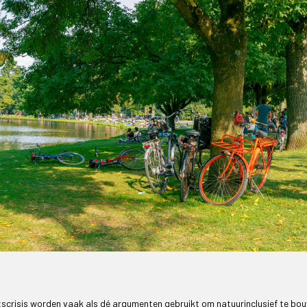
tscrisis worden vaak als dé argumenten gebruikt om natuurinclusief te bo