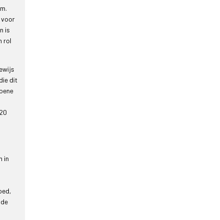
am.
n voor
n is
 rol
ewijs
ie dit
roene
n
 20
 in
oed,
 de