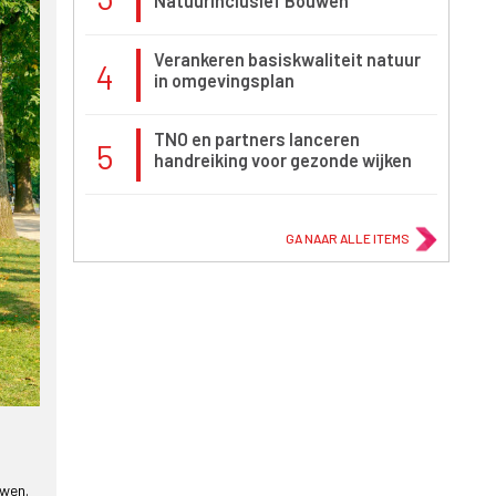
Natuurinclusief Bouwen
Verankeren basiskwaliteit natuur
4
in omgevingsplan
TNO en partners lanceren
5
handreiking voor gezonde wijken
GA NAAR ALLE ITEMS
uwen.