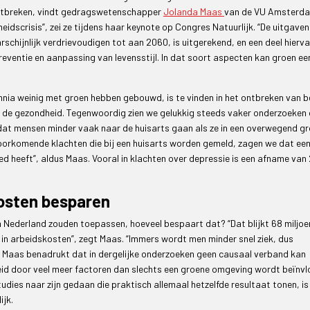
ontbreken, vindt gedragswetenschapper
Jolanda Maas
van de VU Amsterd
eidscrisis”, zei ze tijdens haar keynote op Congres Natuurlijk. “De uitgave
hijnlijk verdrievoudigen tot aan 2060, is uitgerekend, en een deel hierva
reventie en aanpassing van levensstijl. In dat soort aspecten kan groen een
nnia weinig met groen hebben gebouwd, is te vinden in het ontbreken van b
p de gezondheid. Tegenwoordig zien we gelukkig steeds vaker onderzoeken d
dat mensen minder vaak naar de huisarts gaan als ze in een overwegend g
orkomende klachten die bij een huisarts worden gemeld, zagen we dat ee
d heeft”, aldus Maas. Vooral in klachten over depressie is een afname van
kosten besparen
n Nederland zouden toepassen, hoeveel bespaart dat? “Dat blijkt 68 miljoen
n in arbeidskosten”, zegt Maas. “Immers wordt men minder snel ziek, dus
” Maas benadrukt dat in dergelijke onderzoeken geen causaal verband kan
 door veel meer factoren dan slechts een groene omgeving wordt beïnvl
ies naar zijn gedaan die praktisch allemaal hetzelfde resultaat tonen, is
ijk.