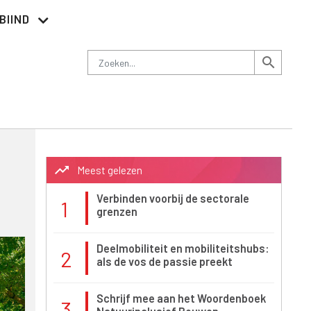
BIIND
Nieuwsbrief
Adverteren
Contact
Zoeken
search
trending_up
Meest gelezen
Verbinden voorbij de sectorale
1
grenzen
Deelmobiliteit en mobiliteitshubs:
2
als de vos de passie preekt
Schrijf mee aan het Woordenboek
3