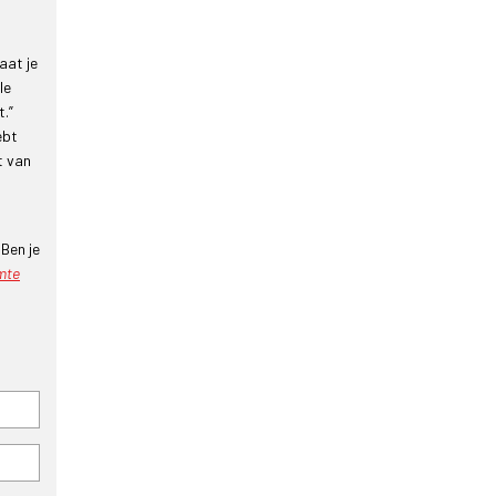
aat je
le
t.”
ebt
t van
. Ben je
mte