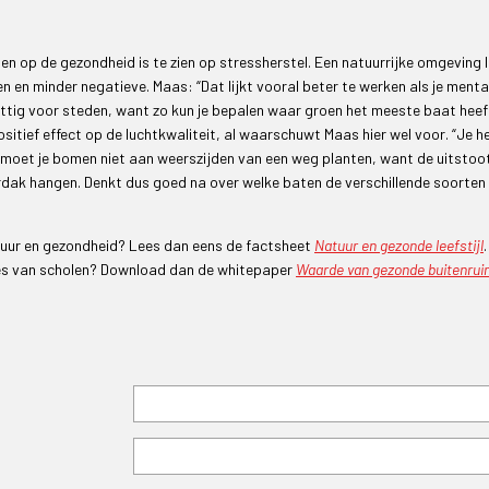
en op de gezondheid is te zien op stressherstel. Een natuurrijke omgeving l
n en minder negatieve. Maas: “Dat lijkt vooral beter te werken als je menta
 nuttig voor steden, want zo kun je bepalen waar groen het meeste baat heef
sitief effect op de luchtkwaliteit, al waarschuwt Maas hier wel voor. “Je h
 moet je bomen niet aan weerszijden van een weg planten, want de uitstoo
derdak hangen. Denkt dus goed na over welke baten de verschillende soorten
tuur en gezondheid? Lees dan eens de factsheet
Natuur en gezonde leefstijl
tes van scholen? Download dan de whitepaper
Waarde van gezonde buitenrui