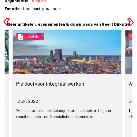
Organisatie
Acquire
Functie
Community manager
Meer artikelen, evenementen & downloads van Geert Dijkstra
description
filter_list
Artikel
n
Pleidooi voor integraal werken
Wij 
min
12 okt
2022
5 no
“Het is uiteraard heel belangrijk om de diepte in te gaan
Tijd
vanuit de sectoren. Specialistische kennis is…
Elka
ap