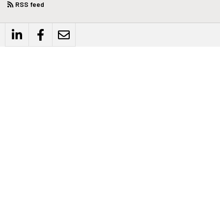
RSS feed
WEBSITE
Privacyverklaring
Disclaimer
Algemene voorwaarden
CONTACT
Biind
Schrevenweg 3
8024 HB Zwolle
+31 (0)38-4608954
© 2026 Biind