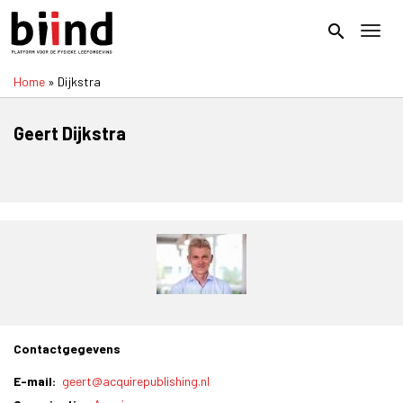
Overslaan
en
search
Toggl
naar
de
Home
Dijkstra
inhoud
Kruimelpad
gaan
Geert Dijkstra
Contactgegevens
E-mail
geert@acquirepublishing.nl