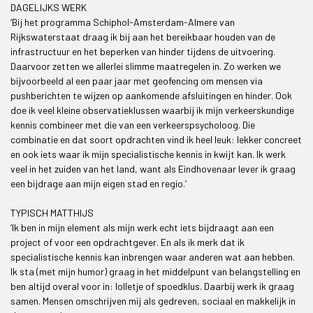
DAGELIJKS WERK
‘Bij het programma Schiphol-Amsterdam-Almere van
Rijkswaterstaat draag ik bij aan het bereikbaar houden van de
infrastructuur en het beperken van hinder tijdens de uitvoering.
Daarvoor zetten we allerlei slimme maatregelen in. Zo werken we
bijvoorbeeld al een paar jaar met geofencing om mensen via
pushberichten te wijzen op aankomende afsluitingen en hinder. Ook
doe ik veel kleine observatieklussen waarbij ik mijn verkeerskundige
kennis combineer met die van een verkeerspsycholoog. Die
combinatie en dat soort opdrachten vind ik heel leuk: lekker concreet
en ook iets waar ik mijn specialistische kennis in kwijt kan. Ik werk
veel in het zuiden van het land, want als Eindhovenaar lever ik graag
een bijdrage aan mijn eigen stad en regio.’
TYPISCH MATTHIJS
‘Ik ben in mijn element als mijn werk echt iets bijdraagt aan een
project of voor een opdrachtgever. En als ik merk dat ik
specialistische kennis kan inbrengen waar anderen wat aan hebben.
Ik sta (met mijn humor) graag in het middelpunt van belangstelling en
ben altijd overal voor in: lolletje of spoedklus. Daarbij werk ik graag
samen. Mensen omschrijven mij als gedreven, sociaal en makkelijk in