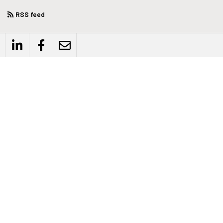
RSS feed
WEBSITE
Privacyverklaring
Disclaimer
Algemene voorwaarden
CONTACT
Biind
Schrevenweg 3
8024 HB Zwolle
+31 (0)38-4608954