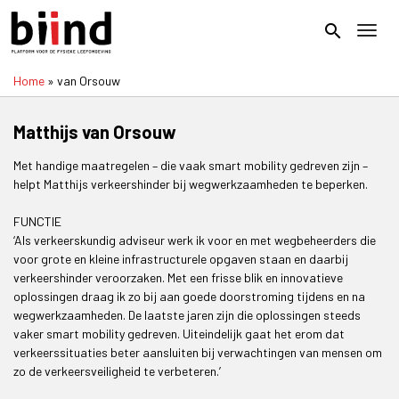
Overslaan
en
search
Toggl
naar
de
Home
van Orsouw
inhoud
Kruimelpad
gaan
Matthijs van Orsouw
Met handige maatregelen – die vaak smart mobility gedreven zijn –
helpt Matthijs verkeershinder bij wegwerkzaamheden te beperken.
FUNCTIE
‘Als verkeerskundig adviseur werk ik voor en met wegbeheerders die
voor grote en kleine infrastructurele opgaven staan en daarbij
verkeershinder veroorzaken. Met een frisse blik en innovatieve
oplossingen draag ik zo bij aan goede doorstroming tijdens en na
wegwerkzaamheden. De laatste jaren zijn die oplossingen steeds
vaker smart mobility gedreven. Uiteindelijk gaat het erom dat
verkeerssituaties beter aansluiten bij verwachtingen van mensen om
zo de verkeersveiligheid te verbeteren.’