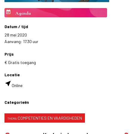
event_note
Agenda
Datum / tijd
28 mei 2020
Aanvang: 17.30 uur
Prijs
€ Gratis toegang
Locatie
near_me
Online
Categorieën
COMPETENTIES EN VAARDIGHEDEN