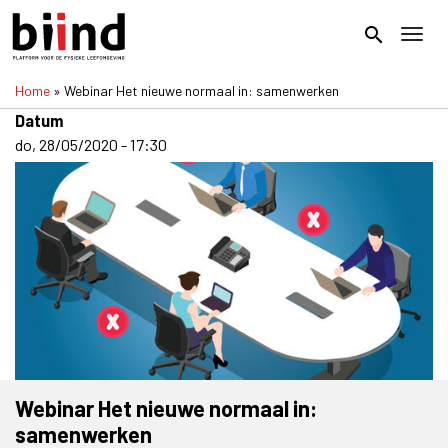
Overslaan
en
search
Toggl
naar
de
Home
Webinar Het nieuwe normaal in: samenwerken
inhoud
Kruimelpad
gaan
Datum
do, 28/05/2020 - 17:30
Webinar Het nieuwe normaal in:
samenwerken