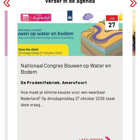
Verder in de agenda
event_note
even
Agenda
okt
27
Nationaal Congres Bouwen op Water en
C
Bodem
De Prodentfabriek, Amersfoort
Z
Hoe maak je slimme keuzes voor een weerbaar
Co
Nederland? Op dinsdagmiddag 27 oktober 2026 staat
ne
deze vraag…
le
LEES VERDER