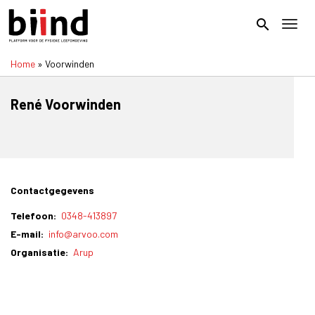
Overslaan
en
search
Toggl
naar
de
Home
Voorwinden
inhoud
Kruimelpad
gaan
René Voorwinden
Contactgegevens
Telefoon
0348-413897
E-mail
info@arvoo.com
Organisatie
Arup